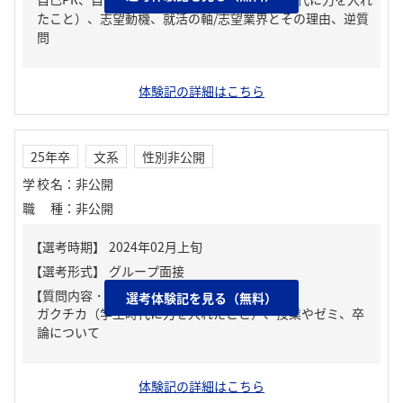
たこと）、志望動機、就活の軸/志望業界とその理由、逆質
問
体験記の詳細はこちら
25年卒
文系
性別非公開
学校名
：
非公開
職種
：
非公開
【質問内容・課題】
選考体験記を見る（無料）
ガクチカ（学生時代に力を入れたこと）、授業やゼミ、卒
論について
体験記の詳細はこちら