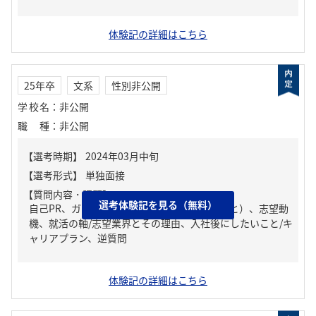
体験記の詳細はこちら
25年卒
文系
性別非公開
学校名
：
非公開
職種
：
非公開
【質問内容・課題】
選考体験記を見る（無料）
自己PR、ガクチカ（学生時代に力を入れたこと）、志望動
機、就活の軸/志望業界とその理由、入社後にしたいこと/キ
ャリアプラン、逆質問
体験記の詳細はこちら