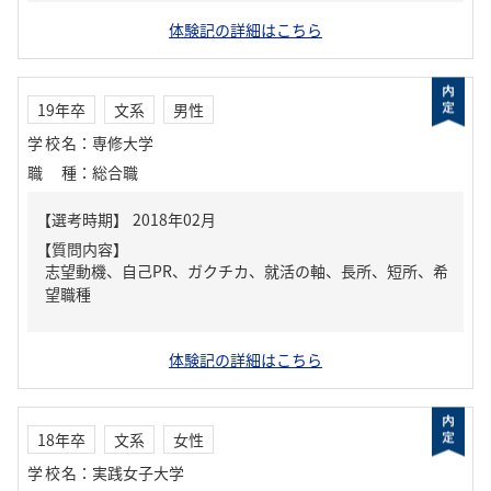
体験記の詳細はこちら
19年卒
文系
男性
学校名
：
専修大学
職種
：
総合職
【質問内容】
志望動機、自己PR、ガクチカ、就活の軸、長所、短所、希
望職種
体験記の詳細はこちら
18年卒
文系
女性
学校名
：
実践女子大学