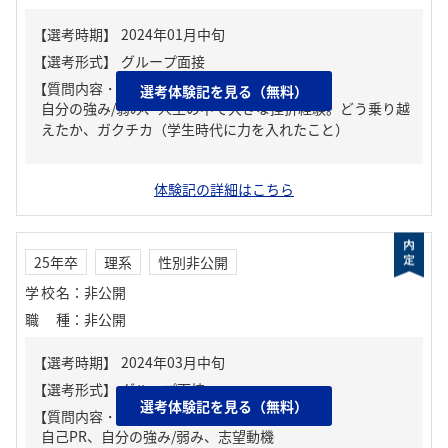
【質問内容・課題】
選考体験記を見る（無料）
自分の強み/弱み、人生の中で大きな挫折経験。どう乗り越
えたか、ガクチカ（学生時代に力を入れたこと）
体験記の詳細はこちら
25年卒
理系
性別非公開
学校名
：
非公開
職種
：
非公開
選考体験記を見る（無料）
【質問内容・課題】
自己PR、自分の強み/弱み、志望動機