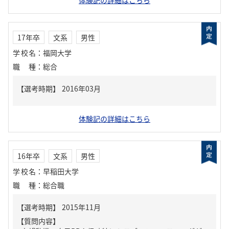
体験記の詳細はこちら
17年卒
文系
男性
学校名
：
福岡大学
職種
：
総合
体験記の詳細はこちら
16年卒
文系
男性
学校名
：
早稲田大学
職種
：
総合職
【質問内容】