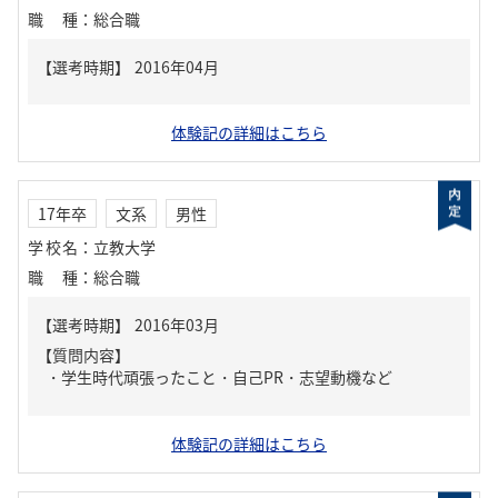
職種
：
総合職
体験記の詳細はこちら
17年卒
文系
男性
学校名
：
立教大学
職種
：
総合職
【質問内容】
・学生時代頑張ったこと・自己PR・志望動機など
体験記の詳細はこちら