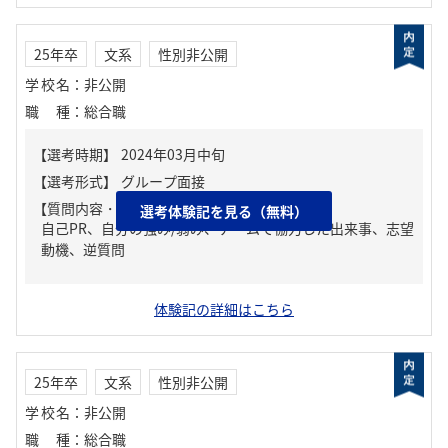
25年卒
文系
性別非公開
学校名
：
非公開
職種
：
総合職
【質問内容・課題】
選考体験記を見る（無料）
自己PR、自分の強み/弱み、チームで協力した出来事、志望
動機、逆質問
体験記の詳細はこちら
25年卒
文系
性別非公開
学校名
：
非公開
職種
：
総合職