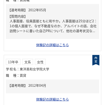
【質問内容】
人事面接、役員面接ともに和やか。人事面接は25分ほど2：
1の個人面接で、なぜ不動産なのか、アルバイトの話、会社
訪問シートに書いた自己PRについて、他社の選考状況な...
体験記の詳細はこちら
13年卒
文系
女性
学校名
：
東洋英和女学院大学
職種
：
賃貸
体験記の詳細はこちら