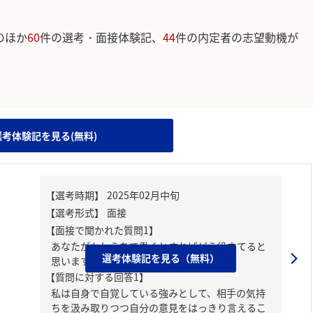
のほか
60
件の選考・面接体験記、
44
件の内定者の志望動機が
。
選考体験記を見る(無料)
【面接で聞かれた質問1】
あなたがもしうちで働くとすればどう役立てると
選考体験記を見る（無料）
思いますか。
【質問に対する回答1】
私は自身で自覚している強みとして、相手の気持
ちを汲み取りつつ自分の意見をはっきり言えるこ