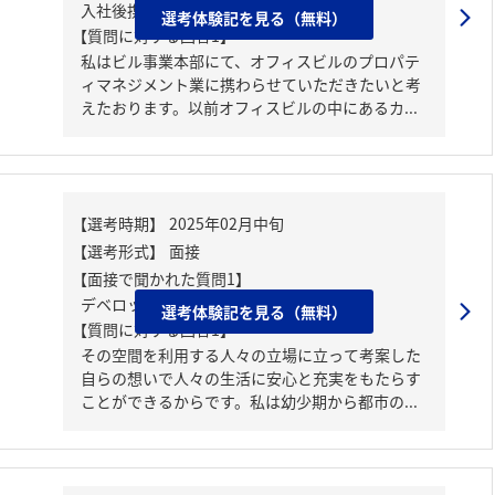
入社後携わりたい事業
選考体験記を見る（無料）
【質問に対する回答1】
私はビル事業本部にて、オフィスビルのプロパテ
ィマネジメント業に携わらせていただきたいと考
えたおります。以前オフィスビルの中にあるカ...
【面接で聞かれた質問1】
デベロッパーの志望理由
選考体験記を見る（無料）
【質問に対する回答1】
その空間を利用する人々の立場に立って考案した
自らの想いで人々の生活に安心と充実をもたらす
ことができるからです。私は幼少期から都市の...