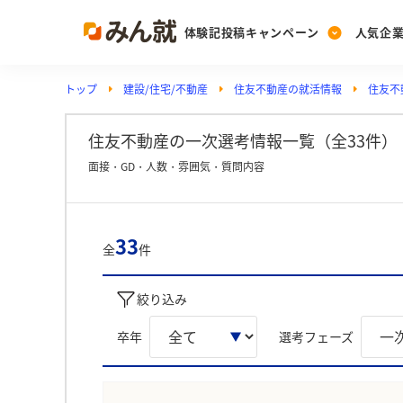
体験記投稿キャンペーン
人気企
トップ
建設/住宅/不動産
住友不動産の就活情報
住友不
Post
Ranking
PickUp
投稿する
ランキングを見る
注目の企業特集
住友不動産の一次選考情報一覧（全33件）
面接・GD・人数・雰囲気・質問内容
Vote
投票する
33
全
件
動画で知ろう！業界・
絞り込み
卒年
選考フェーズ