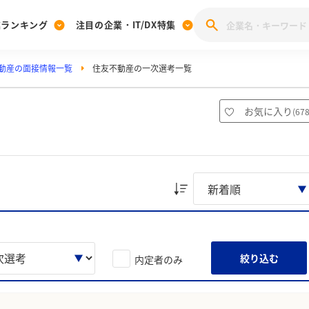
業ランキング
注目の企業・IT/DX特集
動産の面接情報一覧
住友不動産の一次選考一覧
注目の企業特集
みんなのIT業界新卒就職人気企業ランキング
みんな
[27卒] 本選考体験記投稿キャンペーン
28卒 注目企業特集
27卒 注目企業特集
みんなのDX企業就職ブランド調査
お気に入り
(
67
注目のIT・DX企業特集
28卒 IT・DX企業特集
27卒 IT・DX企業特集
28卒
みんなのIT業界新卒就職人気企業ランキング
みんな
企業研究
絞り込む
内定者のみ