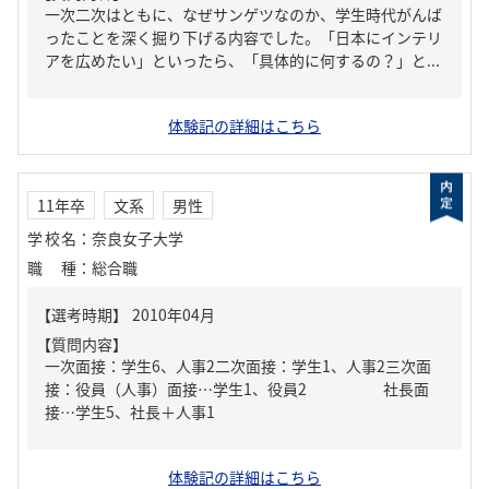
一次二次はともに、なぜサンゲツなのか、学生時代がんば
ったことを深く掘り下げる内容でした。「日本にインテリ
アを広めたい」といったら、「具体的に何するの？」と...
体験記の詳細はこちら
11年卒
文系
男性
学校名
：
奈良女子大学
職種
：
総合職
【質問内容】
一次面接：学生6、人事2二次面接：学生1、人事2三次面
接：役員（人事）面接…学生1、役員2 社長面
接…学生5、社長＋人事1
体験記の詳細はこちら