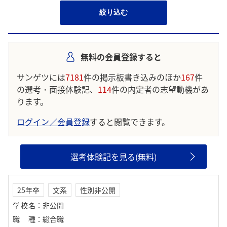
絞り込む
無料の会員登録すると
サンゲツには
7181
件の掲示板書き込みのほか
167
件
の選考・面接体験記、
114
件の内定者の志望動機があ
ります。
ログイン／会員登録
すると閲覧できます。
選考体験記を見る(無料)
25年卒
文系
性別非公開
学校名
：
非公開
職種
：
総合職