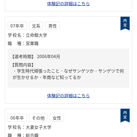
体験記の詳細はこちら
07年卒
文系
男性
学校名
：
立命館大学
職種
：
営業職
【質問内容】
・学生時代頑張ったこと・なぜサンゲツか・サンゲツで何
が生かせるか・年商など知ってるか
体験記の詳細はこちら
06年卒
その他
女性
学校名
：
大妻女子大学
職種
：
総合職