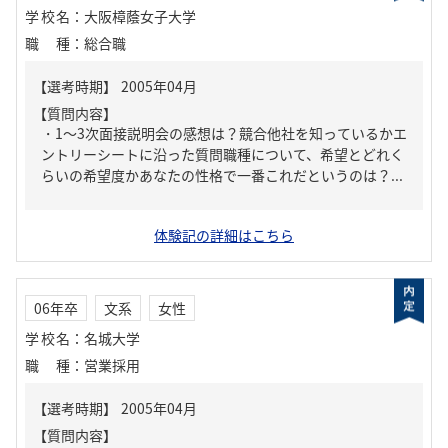
学校名
：
大阪樟蔭女子大学
職種
：
総合職
【質問内容】
・1～3次面接説明会の感想は？競合他社を知っているかエ
ントリーシートに沿った質問職種について、希望とどれく
らいの希望度かあなたの性格で一番これだというのは？...
体験記の詳細はこちら
06年卒
文系
女性
学校名
：
名城大学
職種
：
営業採用
【質問内容】