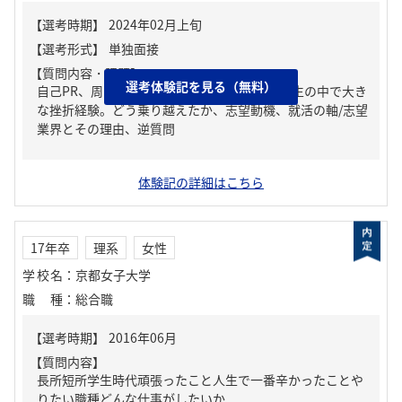
【質問内容・課題】
選考体験記を見る（無料）
自己PR、周りからどんな人といわれる？、人生の中で大き
な挫折経験。どう乗り越えたか、志望動機、就活の軸/志望
業界とその理由、逆質問
体験記の詳細はこちら
17年卒
理系
女性
学校名
：
京都女子大学
職種
：
総合職
【質問内容】
長所短所学生時代頑張ったこと人生で一番辛かったことや
りたい職種どんな仕事がしたいか