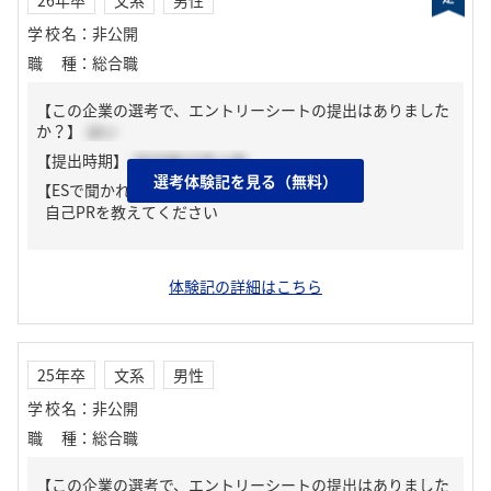
学校名
：
非公開
職種
：
総合職
【この企業の選考で、エントリーシートの提出はありました
か？】
はい
【提出時期】
2024年12月上旬
選考体験記を見る（無料）
【ESで聞かれた質問】
自己PRを教えてください
体験記の詳細はこちら
25年卒
文系
男性
学校名
：
非公開
職種
：
総合職
【この企業の選考で、エントリーシートの提出はありました