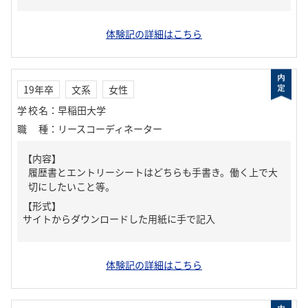
体験記の詳細はこちら
19年卒
文系
女性
学校名
：
早稲田大学
職種
：
リースコーディネーター
【内容】
履歴書とエントリーシートはどちらも手書き。働く上で大
切にしたいこと等。
【形式】
サイトからダウンロードした用紙に手で記入
体験記の詳細はこちら