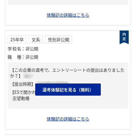
体験記の詳細はこちら
25年卒
文系
性別非公開
学校名
：
非公開
職種
：
非公開
【この企業の選考で、エントリーシートの提出はありました
か？】
はい
【提出時期】
2024年03月中旬
選考体験記を見る（無料）
【ESで聞かれた質問】
志望動機
体験記の詳細はこちら