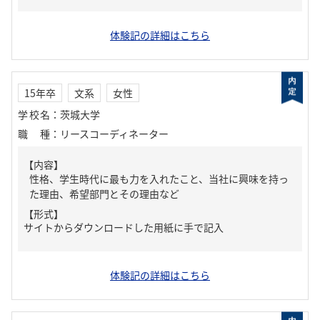
体験記の詳細はこちら
15年卒
文系
女性
学校名
：
茨城大学
職種
：
リースコーディネーター
【内容】
性格、学生時代に最も力を入れたこと、当社に興味を持っ
た理由、希望部門とその理由など
【形式】
サイトからダウンロードした用紙に手で記入
体験記の詳細はこちら