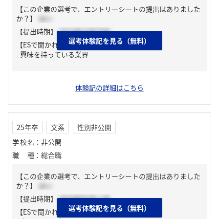
【この企業の選考で、エントリーシートの提出はありました
か？】
はい
【提出時期】
2023年10月下旬
選考体験記を見る（無料）
【ESで聞かれた質問】
興味を持っている業界
体験記の詳細はこちら
25年卒
文系
性別非公開
学校名
：
非公開
職種
：
総合職
【この企業の選考で、エントリーシートの提出はありました
か？】
はい
【提出時期】
2024年02月上旬
選考体験記を見る（無料）
【ESで聞かれた質問】