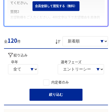
てください。
会員登録して閲覧する（無料）
質問2
志望動機をご入力ください。400文字以下で志望理由を具体的
に述べてください。
質問3
入社後の目指す姿をご入力ください。将来の業務での目標や貢
120
全
献したい姿を記述してください。
件
また、学生は主に「顧客との信頼関係の構築と維持」、「継
絞り込み
続力（困難に向き合う粘り強さ）」について回答に含める傾
向が多く見られました。
卒年
選考フェーズ
学生の声を就職活動の参考にしましょう。
※AIを使用し、過去3年間のユーザー投稿を要約しています。実際
のユーザの投稿は下記の一覧からご確認ください。
内定者のみ
絞り込む