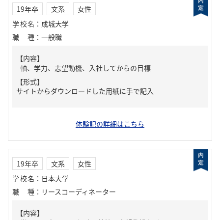
19年卒
文系
女性
学校名
：
成城大学
職種
：
一般職
【内容】
軸、学力、志望動機、入社してからの目標
【形式】
サイトからダウンロードした用紙に手で記入
体験記の詳細はこちら
19年卒
文系
女性
学校名
：
日本大学
職種
：
リースコーディネーター
【内容】