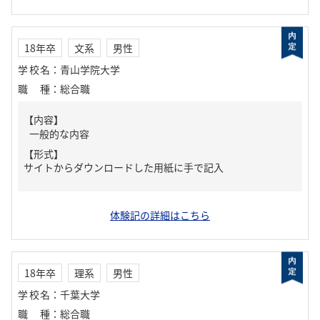
18年卒
文系
男性
学校名
：
青山学院大学
職種
：
総合職
【内容】
一般的な内容
【形式】
サイトからダウンロードした用紙に手で記入
体験記の詳細はこちら
18年卒
理系
男性
学校名
：
千葉大学
職種
：
総合職