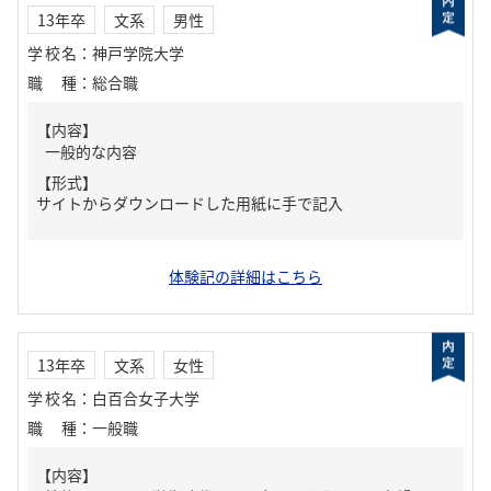
13年卒
文系
男性
学校名
：
神戸学院大学
職種
：
総合職
【内容】
一般的な内容
【形式】
サイトからダウンロードした用紙に手で記入
体験記の詳細はこちら
13年卒
文系
女性
学校名
：
白百合女子大学
職種
：
一般職
【内容】