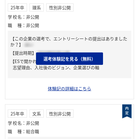
25年卒
理系
性別非公開
学校名
：
非公開
職種
：
非公開
【この企業の選考で、エントリーシートの提出はありました
か？】
はい
【提出時期】
2024年02月上旬
選考体験記を見る（無料）
【ESで聞かれた質問】
志望理由、入社後のビジョン、企業選びの軸
体験記の詳細はこちら
25年卒
文系
性別非公開
学校名
：
非公開
職種
：
総合職