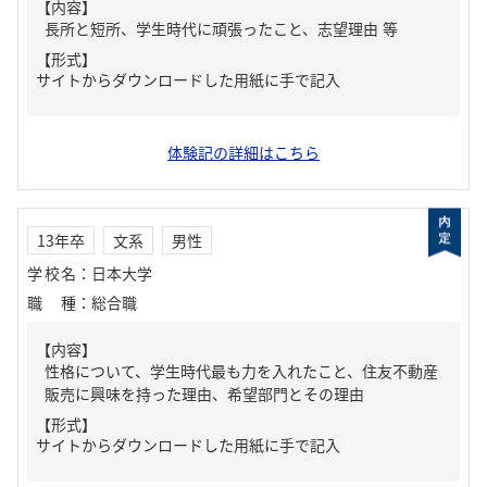
【内容】
長所と短所、学生時代に頑張ったこと、志望理由 等
【形式】
サイトからダウンロードした用紙に手で記入
体験記の詳細はこちら
13年卒
文系
男性
学校名
：
日本大学
職種
：
総合職
【内容】
性格について、学生時代最も力を入れたこと、住友不動産
販売に興味を持った理由、希望部門とその理由
【形式】
サイトからダウンロードした用紙に手で記入