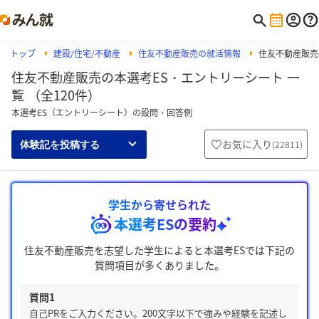
トップ
建設/住宅/不動産
住友不動産販売の就活情報
住友不動産販売
住友不動産販売の本選考ES・エントリーシート 一
覧 （全120件）
本選考ES（エントリーシート）の設問・回答例
お気に入り
(
22811
)
体験記を投稿する
学生から寄せられた
本選考ESの要約
住友不動産販売を志望した学生によると本選考ESでは下記の
質問項目が多くありました。
質問1
自己PRをご入力ください。200文字以下で強みや経験を記述し