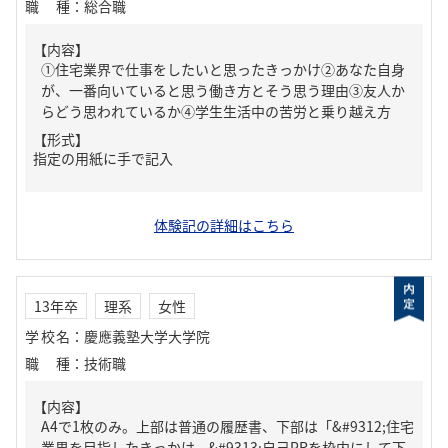
職種
：
総合職
【内容】
①住宅業界で仕事をしたいと思ったきっかけ②あなた自身
が、一番向いていると思う働き方とそう思う理由③友人か
らどう思われているか④学生生活中の苦労と乗り越え方
【形式】
指定の用紙に手で記入
体験記の詳細はこちら
13年卒
理系
女性
学校名
：
慶應義塾大学大学院
職種
：
技術職
【内容】
A4で1枚のみ。上部は普通の履歴書、下部は「&#9312;住宅
業界を目指したきっかけ、&#9313;自己PRを枠内にして下