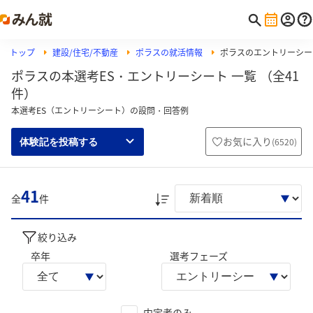
トップ
建設/住宅/不動産
ポラスの就活情報
ポラスのエントリーシー
ポラスの本選考ES・エントリーシート 一覧 （全41
件）
本選考ES（エントリーシート）の設問・回答例
お気に入り
(
6520
)
体験記を投稿する
41
全
件
絞り込み
卒年
選考フェーズ
内定者のみ