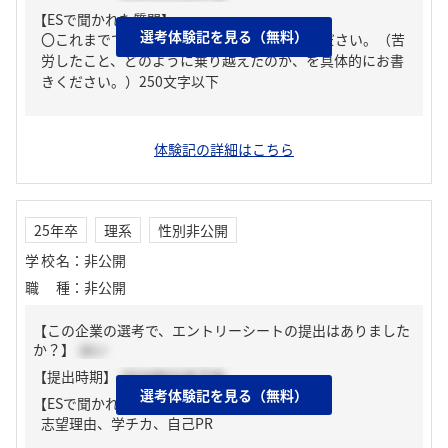
【ESで聞かれた質問】
選考体験記を見る（無料）
〇これまでで一番の「苦労自慢」をご記入ください。（苦
労したこと、どのように乗り越えたのか、を具体的にお書
きください。）250文字以下
体験記の詳細はこちら
25年卒
理系
性別非公開
学校名
：
非公開
職種
：
非公開
【この企業の選考で、エントリーシートの提出はありました
か？】
はい
【提出時期】
2024年02月下旬
選考体験記を見る（無料）
【ESで聞かれた質問】
志望理由、学チカ、自己PR