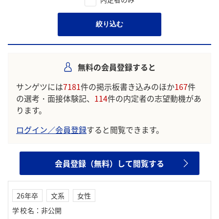
絞り込む
無料の会員登録すると
サンゲツには
7181
件の掲示板書き込みのほか
167
件
の選考・面接体験記、
114
件の内定者の志望動機があ
ります。
ログイン／会員登録
すると閲覧できます。
会員登録（無料）して閲覧する
26年卒
文系
女性
学校名
：
非公開