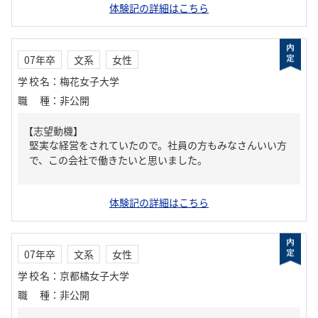
体験記の詳細はこちら
07年卒
文系
女性
学校名
：
梅花女子大学
職種
：
非公開
【志望動機】
堅実な経営をされていたので。社員の方もみなさんいい方
で、この会社で働きたいと思いました。
体験記の詳細はこちら
07年卒
文系
女性
学校名
：
京都橘女子大学
職種
：
非公開