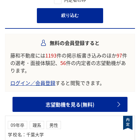
絞り込む
無料の会員登録すると
藤和不動産には
1193
件の掲示板書き込みのほか
97
件
の選考・面接体験記、
56
件の内定者の志望動機があ
ります。
ログイン／会員登録
すると閲覧できます。
志望動機を見る(無料)
09年卒
理系
男性
学校名
：
千葉大学