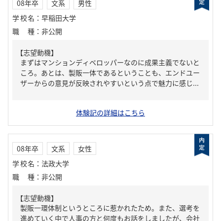
08年卒
文系
男性
学校名
：
早稲田大学
職種
：
非公開
【志望動機】
まずはマンションディベロッパーなのに成果主義でないと
ころ。あとは、製販一体であるということも、エンドユー
ザーからの意見が反映されやすいという点で魅力に感じ...
体験記の詳細はこちら
08年卒
文系
女性
学校名
：
法政大学
職種
：
非公開
【志望動機】
製販一環体制というところに惹かれたため。また、選考を
進めていく中で人事の方と何度もお話をしましたが、会社