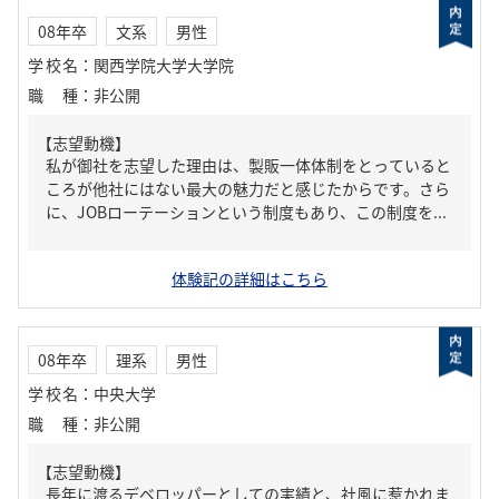
08年卒
文系
男性
学校名
：
関西学院大学大学院
職種
：
非公開
【志望動機】
私が御社を志望した理由は、製販一体体制をとっていると
ころが他社にはない最大の魅力だと感じたからです。さら
に、JOBローテーションという制度もあり、この制度を...
体験記の詳細はこちら
08年卒
理系
男性
学校名
：
中央大学
職種
：
非公開
【志望動機】
長年に渡るデベロッパーとしての実績と、社風に惹かれま