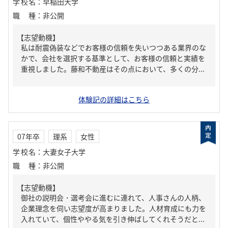
学校名
：
早稲田大学
職種
：
非公開
【志望動機】
私は耐震偽装などでお客様の信頼を失いつつある業界のな
かで、会社を選択する基準として、お客様の信頼と実績を
重視しました。藤和不動産はその点において、多くの分...
体験記の詳細はこちら
07年卒
理系
女性
学校名
：
大妻女子大学
職種
：
非公開
【志望動機】
御社の説明会・選考会に進むに連れて、人事さんの人柄、
企業理念を伺い志望度が高まりました。人材育成にも力を
入れていて、個性ややる気を引き伸ばしてくれそうだと...