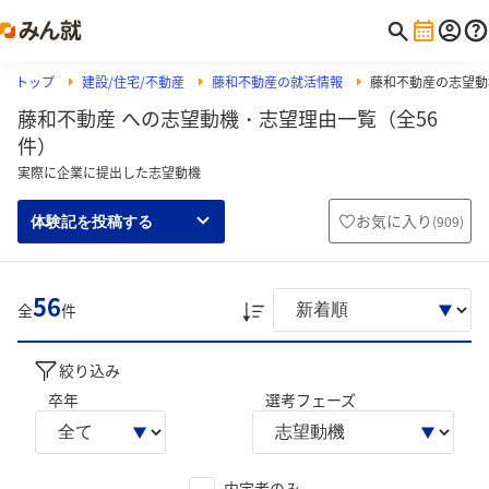
トップ
建設/住宅/不動産
藤和不動産の就活情報
藤和不動産の志望動
藤和不動産 への志望動機・志望理由一覧（全56
件）
実際に企業に提出した志望動機
お気に入り
(
909
)
体験記を投稿する
56
全
件
絞り込み
卒年
選考フェーズ
内定者のみ