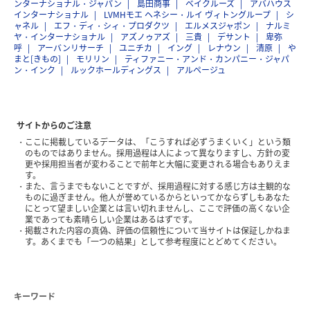
ンターナショナル・ジャパン
島田商事
ベイクルーズ
アバハウス
インターナショナル
LVMHモエ ヘネシー・ルイ ヴィトングループ
シ
ャネル
エフ・ディ・シィ・プロダクツ
エルメスジャポン
ナルミ
ヤ・インターナショナル
アズノゥアズ
三貴
デサント
卑弥
呼
アーバンリサーチ
ユニチカ
イング
レナウン
清原
や
まと[きもの]
モリリン
ティファニー・アンド・カンパニー・ジャパ
ン・インク
ルックホールディングス
アルページュ
サイトからのご注意
ここに掲載しているデータは、「こうすれば必ずうまくいく」という類
のものではありません。採用過程は人によって異なりますし、方針の変
更や採用担当者が変わることで前年と大幅に変更される場合もありえま
す。
また、言うまでもないことですが、採用過程に対する感じ方は主観的な
ものに過ぎません。他人が誉めているからといってかならずしもあなた
にとって望ましい企業とは言い切れませんし、ここで評価の高くない企
業であっても素晴らしい企業はあるはずです。
掲載された内容の真偽、評価の信頼性について当サイトは保証しかねま
す。あくまでも「一つの結果」として参考程度にとどめてください。
キーワード