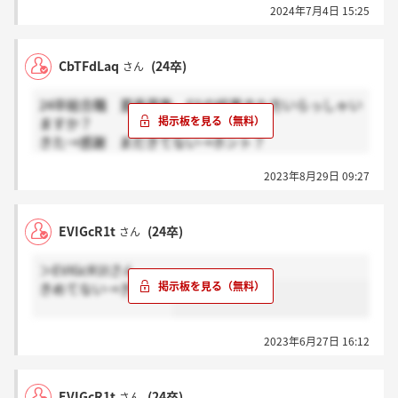
2024年7月4日 15:25
CbTFdLaq
(24卒)
さん
24卒総合職 夏季募集 ESの結果きた方いらっしゃい
ますか？
きた→感謝 まだきてない→ホント？
お願いします
2023年8月29日 09:27
EVIGcR1t
(24卒)
さん
＞EVIGcR1tさん
きめてない→きてない
2023年6月27日 16:12
EVIGcR1t
(24卒)
さん