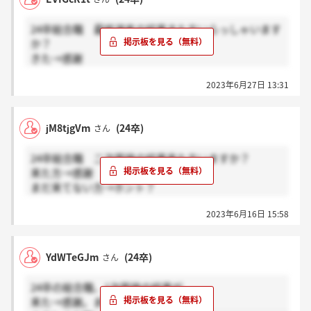
24卒総合職 最終選考の結果きた方いらっしゃいます
か？
きた→感謝
まだきめてない→ホント？
2023年6月27日 13:31
よろしくお願いいたします(＞＜)
jM8tjgVm
(24卒)
さん
24卒総合職 二次面接の結果来た方いますか？
来た方→感謝
まだ来てない方→ホント？
よろしくお願い致します。
2023年6月16日 15:58
YdWTeGJm
(24卒)
さん
24卒の総合職、1次面接の結果が
来た→感謝。まだ→ホント。