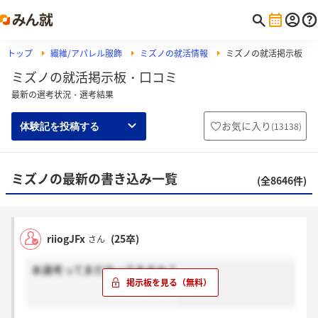
トップ
繊維/アパレル服飾
ミズノの就活情報
ミズノの就活掲示板
ミズノの就活掲示板・口コミ
最新の選考状況・選考結果
お気に入り
(
13138
)
体験記を投稿する
ミズノの最新の書き込み一覧
(全8646件)
riiogJFx
(25卒)
さん
本選考ってまだやってますか？