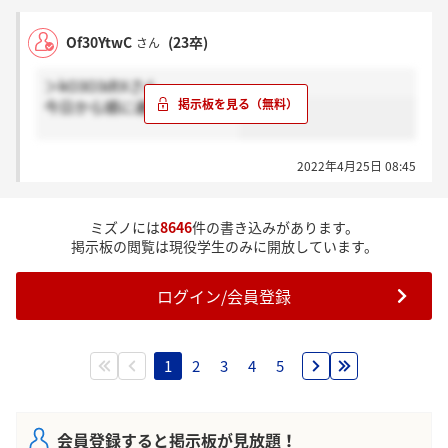
Of30YtwC
(23卒)
さん
＞kO3O3dtXさん
今日から順に連絡ですよね！
2022年4月25日 08:45
ミズノには
8646
件の書き込みがあります。
掲示板の閲覧は現役学生のみに開放しています。
ログイン/会員登録
1
2
3
4
5
会員登録すると掲示板が見放題！