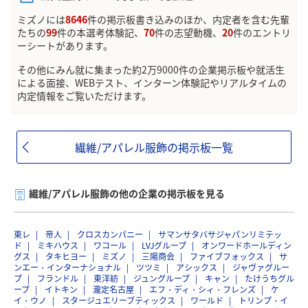
ミズノには
8646
件の掲示板書き込みのほか、内定者を含む先輩
たちの
99
件の本選考体験記、
70
件の志望動機、
20
件のエントリ
ーシートがあります。
その他にみん就に集まった約2万9000件の企業掲示板や就活生
による面接、WEBテスト、インターン体験記やリアルタイムの
内定情報をご覧いただけます。
繊維/アパレル服飾の掲示板一覧
繊維/アパレル服飾の他の企業の掲示板を見る
東レ
帝人
クロスカンパニー
サマンサタバサジャパンリミテッ
ド
ミキハウス
ワコール
LVJグループ
オンワードホールディン
グス
タキヒヨー
ミズノ
三陽商会
ファイブフォックス
サ
ンエー・インターナショナル
ツツミ
アシックス
ジャヴァグルー
プ
フランドル
東洋紡
ジュングループ
キャン
たけうちグル
ープ
イトキン
瀧定名古屋
エフ・ディ・シィ・フレンズ
ケ
イ・ウノ
スタージュエリーブティックス
ワールド
トリンプ・イ