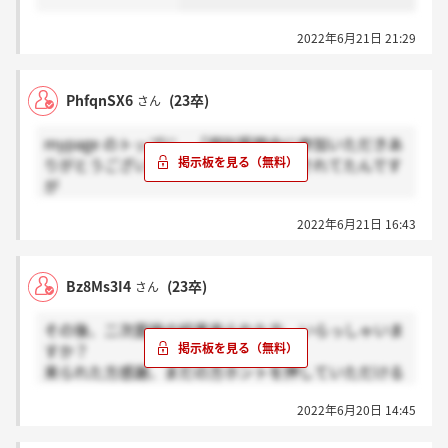
2022年6月21日 21:29
PhfqnSX6
(23卒)
さん
mypage のトップに 「個別質問会に参加いただきあ
りがとうございました。…」って表示されてたんです
が
皆さんも同じでしょうか？個別質問会って2次面接の
2022年6月21日 16:43
こと？
Bz8Ms3I4
(23卒)
さん
その後、二次面接の結果来られた方、いらっしゃいま
すか？
来られた方感謝、まだの方ホントを押していただける
と幸いです。
2022年6月20日 14:45