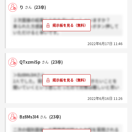
り
(23卒)
さん
２次面接の結果こられた方いらっしゃいますか？
来られた方感謝ボタン、まだの方ホントボタン押して
いただけると幸いです。
2022年6月17日 11:46
QTxzmiSp
(23卒)
さん
＞Bz8Ms3I4さん
2人でした。質問内容は面接官の方が聞きたいことを
聞いていくという感じだったので対策は難しいと思い
ます。
2022年6月16日 11:26
Bz8Ms3I4
(23卒)
さん
二次の個別面接って面接官が何人とか何を質問される