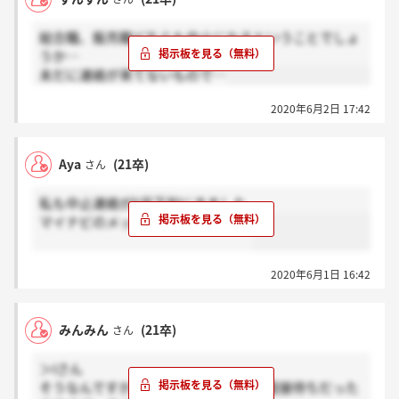
総合職、販売職どちらも中止になるということでしょ
うか…
未だに連絡が来てないもので…
2020年6月2日 17:42
Aya
(21卒)
さん
私も中止連絡が5月下旬にきました。
マイナビのメッセージできました。
2020年6月1日 16:42
みんみん
(21卒)
さん
＞Iさん
そうなんですか！私もエントリーして面接待ちだった