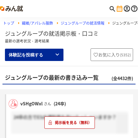
トップ
繊維/アパレル服飾
ジュングループの就活情報
ジュングループ
ジュングループの就活掲示板・口コミ
最新の選考状況・選考結果
お気に入り
(
5352
)
体験記を投稿する
ジュングループの最新の書き込み一覧
(全4432件)
vSHgOWxl
(24卒)
さん
24卒の方でESの通知来た方いらっしゃいますか？