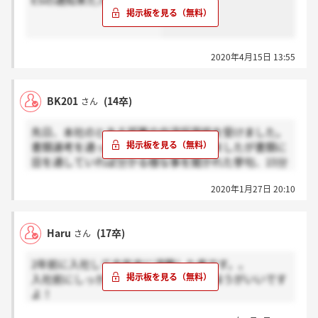
ESの通知来た人いますか？
2020年4月15日 13:55
BK201
(14卒)
さん
先日、本社のとある部署の中途採用枠を受けました。
書類選考を通った為、一次面談に進みましたが書類に
目を通していれば分かる様な事を聞かれた挙句、15分
で面談終了。
2020年1月27日 20:10
一方的に終了されただけでなく、面接官は終始無愛想
で圧迫面接気味でした。
Haru
(17卒)
さん
他のアパレル会社も数社受けていますが、こんな失礼
な面接をされたのはジュングループだけです。
2年前に入社して去年末に退職した者です。。
入社前にしっかりと募集要項確認したほうがいいです
まずオススメできません。
よ！
会社は赤字続きでボーナスも少ししか出ないし、販売