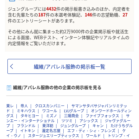
ジュングループには
4432
件の掲示板書き込みのほか、内定者を
含む先輩たちの
187
件の本選考体験記、
146
件の志望動機、
27
件のエントリーシートがあります。
その他にみん就に集まった約2万9000件の企業掲示板や就活生
による面接、WEBテスト、インターン体験記やリアルタイムの
内定情報をご覧いただけます。
繊維/アパレル服飾の掲示板一覧
繊維/アパレル服飾の他の企業の掲示板を見る
東レ
帝人
クロスカンパニー
サマンサタバサジャパンリミテッ
ド
ミキハウス
ワコール
LVJグループ
オンワードホールディン
グス
タキヒヨー
ミズノ
三陽商会
ファイブフォックス
サ
ンエー・インターナショナル
ツツミ
アシックス
ジャヴァグルー
プ
フランドル
東洋紡
ジュングループ
キャン
たけうちグル
ープ
イトキン
瀧定名古屋
エフ・ディ・シィ・フレンズ
ケ
イ・ウノ
スタージュエリーブティックス
ワールド
トリンプ・イ