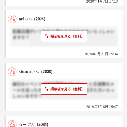
2020年1月7日 17:13
の仕事をずっとしてもお給料はあがりません。
おまけに女性社会なので体育会系でうつ病になる同期
も多く、150名いた同期は1年目で半分以上いなくなり
ari
(20卒)
さん
ました。
配属店舗がいつお伝え頂けるか分かる方いらっしゃい
ますか？
2019年8月21日 15:34
shuuu
(20卒)
さん
縁日のイベントの参加確認のアンケートと交通費のメ
ールを送ったのですが、改めてその返信きた方いらっ
しゃいますか？
2019年7月6日 15:47
うー
(20卒)
さん