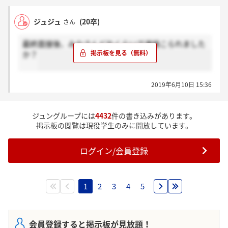
ジュジュ
(20卒)
さん
最終面接後、みなさんどれくらいで連絡こられました
か？
2019年6月10日 15:36
ジュングループには
4432
件の書き込みがあります。
掲示板の閲覧は現役学生のみに開放しています。
ログイン/会員登録
1
2
3
4
5
会員登録すると掲示板が見放題！