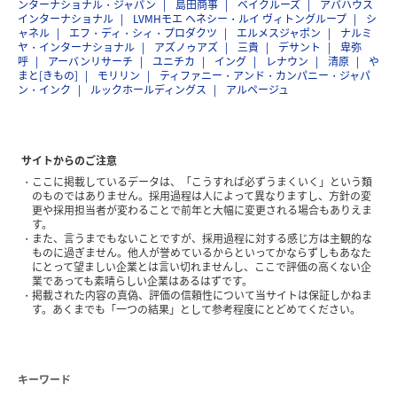
ンターナショナル・ジャパン
島田商事
ベイクルーズ
アバハウス
インターナショナル
LVMHモエ ヘネシー・ルイ ヴィトングループ
シ
ャネル
エフ・ディ・シィ・プロダクツ
エルメスジャポン
ナルミ
ヤ・インターナショナル
アズノゥアズ
三貴
デサント
卑弥
呼
アーバンリサーチ
ユニチカ
イング
レナウン
清原
や
まと[きもの]
モリリン
ティファニー・アンド・カンパニー・ジャパ
ン・インク
ルックホールディングス
アルページュ
サイトからのご注意
ここに掲載しているデータは、「こうすれば必ずうまくいく」という類
のものではありません。採用過程は人によって異なりますし、方針の変
更や採用担当者が変わることで前年と大幅に変更される場合もありえま
す。
また、言うまでもないことですが、採用過程に対する感じ方は主観的な
ものに過ぎません。他人が誉めているからといってかならずしもあなた
にとって望ましい企業とは言い切れませんし、ここで評価の高くない企
業であっても素晴らしい企業はあるはずです。
掲載された内容の真偽、評価の信頼性について当サイトは保証しかねま
す。あくまでも「一つの結果」として参考程度にとどめてください。
キーワード