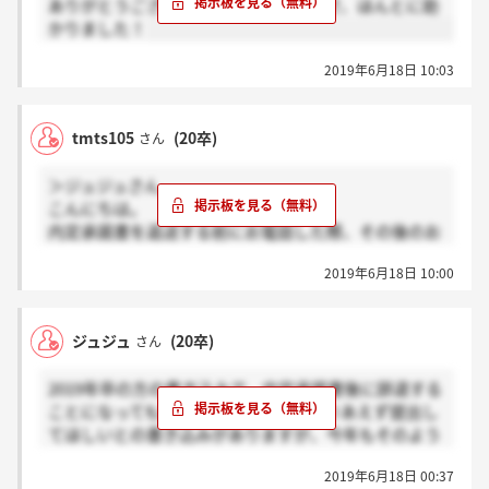
ありがとうございます！悩んでいたので、ほんとに助
かりました！
2019年6月18日 10:03
tmts105
(20卒)
さん
＞ジュジュさん
こんにちは。
内定承諾書を返送する前にお電話した際、その後のお
知らせなどもあるため、入社意思が少しでもあるなら
2019年6月18日 10:00
提出書類は期限までに送ってほしいとのことでした。
たぶん昨年と同じような感じだと思います！
ジュジュ
(20卒)
さん
2019年卒の方の書き込みで、内定承諾書後に辞退する
ことになっても怒ったりしないのでとりあえず提出し
てほしいとの書き込みがありますが、今年もそのよう
な感じでしょうか？ご存知の方いらっしゃいました
2019年6月18日 00:37
ら、教えていただきたいです。