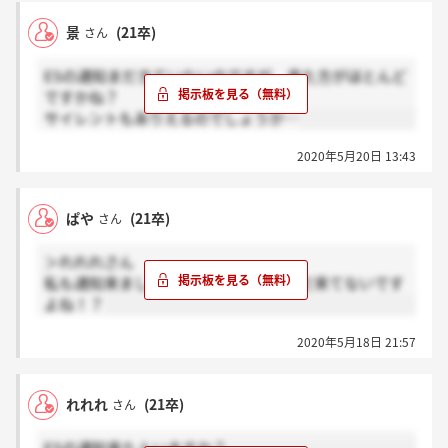
景
(21卒)
さん
ESの通知まだきていないのですが、来た方がほとんど
ですかね？
サイレントもありえるのでしょうか…
2020年5月20日 13:43
ぱや
(21卒)
さん
＞れれれさん
私も通知来ましたが、面接の連絡はまだ来てないです
よね！？
2020年5月18日 21:57
れれれ
(21卒)
さん