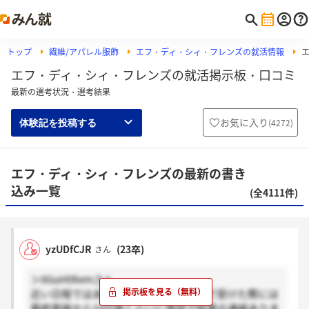
トップ
繊維/アパレル服飾
エフ・ディ・シィ・フレンズの就活情報
エフ・ディ・シィ・フレンズの就活掲示板・口コミ
最新の選考状況・選考結果
お気に入り
(
4272
)
体験記を投稿する
エフ・ディ・シィ・フレンズの最新の書き
込み一覧
(全4111件)
yzUDfCJR
(23卒)
さん
＞0GuHtRemさん
近い日程ではありませんが、早期選考で受けた際には
最終面接から10日後くらいに電話で結果の連絡ありま