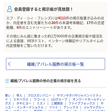
会員登録すると掲示板が見放題！
エフ・ディ・シィ・フレンズには
4111
件の掲示板書き込みのほ
か、内定者を含む先輩たちの
26
件の本選考体験記、
17
件の志望
動機、
6
件のエントリーシートがあります。
その他にみん就に集まった約2万9000件の企業掲示板や就活生
による面接、WEBテスト、インターン体験記やリアルタイムの
内定情報をご覧いただけます。
繊維/アパレル服飾の掲示板一覧
繊維/アパレル服飾の他の企業の掲示板を見る
東レ
帝人
クロスカンパニー
サマンサタバサジャパンリミテッ
ド
ミキハウス
ワコール
LVJグループ
オンワードホールディン
グス
タキヒヨー
ミズノ
三陽商会
ファイブフォックス
サ
ンエー・インターナショナル
ツツミ
アシックス
ジャヴァグルー