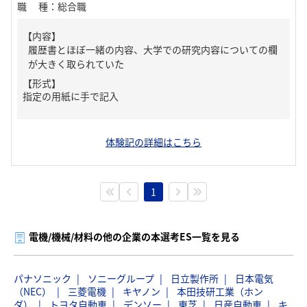
職種
：
総合職
【内容】
履歴書とほぼ一緒の内容、大学での研究内容についての欄
が大きく取られていた
【形式】
指定の用紙に手で記入
体験記の詳細はこちら
1
電機/機械/材料の他の企業の本選考ES一覧を見る
パナソニック
ソニーグループ
日立製作所
日本電気
（NEC）
三菱電機
キヤノン
本田技研工業（ホン
ダ）
トヨタ自動車
デンソー
東芝
日産自動車
キ