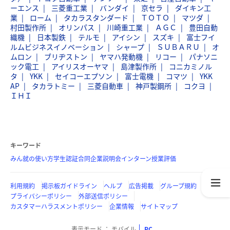
ーエンス
三菱重工業
バンダイ
京セラ
ダイキン工
業
ローム
タカラスタンダード
ＴＯＴＯ
マツダ
村田製作所
オリンパス
川崎重工業
ＡＧＣ
豊田自動
織機
日本製鉄
テルモ
アイシン
スズキ
富士フイ
ルムビジネスイノベーション
シャープ
ＳＵＢＡＲＵ
オ
ムロン
ブリヂストン
ヤマハ発動機
リコー
パナソニ
ック電工
アイリスオーヤマ
島津製作所
コニカミノル
タ
YKK
セイコーエプソン
富士電機
コマツ
YKK
AP
タカラトミー
三菱自動車
神戸製鋼所
コクヨ
ＩＨＩ
キーワード
みん就の使い方
学生認証
合同企業説明会
インターン
授業評価
利用規約
掲示板ガイドライン
ヘルプ
広告掲載
グループ規約
プライバシーポリシー
外部送信ポリシー
カスタマーハラスメントポリシー
企業情報
サイトマップ
表示モード
モバイル
PC