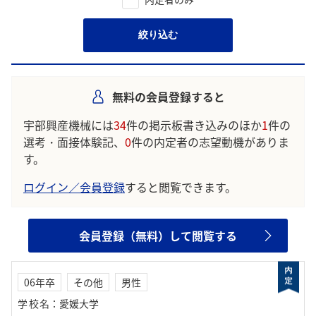
絞り込む
無料の会員登録すると
宇部興産機械には
34
件の掲示板書き込みのほか
1
件の
選考・面接体験記、
0
件の内定者の志望動機がありま
す。
ログイン／会員登録
すると閲覧できます。
会員登録（無料）して閲覧する
06年卒
その他
男性
学校名
：
愛媛大学