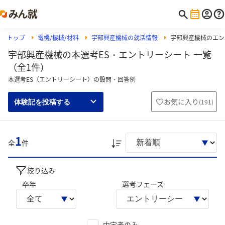
トップ
電機/機械/材料
宇部興産機械の就活情報
宇部興産機械のエン
宇部興産機械の本選考ES・エントリーシート 一覧
（全1件）
本選考ES（エントリーシート）の設問・回答例
お気に入り
(
191
)
体験記を投稿する
1
全
件
絞り込み
卒年
選考フェーズ
内定者のみ