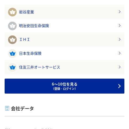
岩谷産業
1
明治安田生命保険
2
ＩＨＩ
3
日本生命保険
4
住友三井オートサービス
5
6～10位を見る
（登録・ログイン）
会社データ