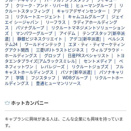
ブ
クリーク・アンド・リバー社
ヒューマングループ
リ
クルートスタッフィング
キャリアデザインセンター
アデ
コ
リクルートエージェント
キャムコムグループ
ジェイ
エイ シージャパン
リーフラス
ラディアホールディング
ス
パソナグループ
リクルートマネジメントソリューション
ズ
マンパワーグループ
アイデム
テンプスタッフ[新卒派
遣]
静銀ビジネスクリエイト
アデコ[新卒派遣]
ベルシス
テム24
ワールドインテック
エヌ・ティ・ティマーケティン
グアクト関西
三菱UFJトラストビジネス
ウィルプラウド・
ホールディングス
グロップ
日産PRスペシャリスト
トヨ
タエンタプライズ[アムラックスミレル]
セントメディア
ベ
ネフィットワン
レバレジーズ
リクルートジョブズ
フル
キャストホールディングス
パソナ[新卒派遣]
パソナキャリ
ア
学情
フジスタッフ
WDBグループ
リクルートホー
ルディングス
豊通ヒューマンリソース
ホットカンパニー
キャプランに興味がある人は、こんな企業にも興味を持っていま
す。