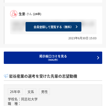
生姜
さん
(24卒)
29日に受けた二次面接の結果来た方感謝お願いしま
会員登録して閲覧する（無料）
す??♀?
2023年6月30日 15:03
掲示板口コミを見る
（9842件）
岩谷産業の選考を受けた先輩の志望動機
26年卒
文系
男性
学校名：同志社大学
職 種：