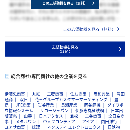
この志望動機を見る（無料）
織や選手のニーズを汲み取りそのニーズに応え、新たな価値
の提供を行い、それに伴う人々からの感謝が、私の喜びとや
りがいであることを学んだ。この学びから上記の想いが生ま
れ、エネルギー・メーカー・商社の3つの側面から多様化す
この志望動機を見る（無料）
るニーズを、事業の幅を活かしてオールイワタニで捉えられ
る事に加え、水素などの力を通して、世界の脱炭素社会の実
現に向けて世の中に新しい価値を提供し続ける貴社なら私の
志望動機を見る
（114件）
想いが叶えられると思い志望している。
総合商社/専門商社の他の企業を見る
伊藤忠商事
丸紅
三菱商事
住友商事
阪和興業
豊田
通商
双日
花王グループカスタマーマーケティング
豊
島
JFE商事
岩谷産業
長瀬産業
岡谷鋼機
ダイワボ
ウ情報システム
リコージャパン
伊藤忠丸紅鉄鋼
日本出
版販売
山善
日本アクセス
兼松
三谷商事
全日空商
事
メタルワン
帝人フロンティア
アイア
内田洋行
ユアサ商事
蝶理
ネクスティ エレクトロニクス
日鉄物