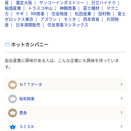
産
瀧定大阪
サンコーインダストリー
日立ハイテク
稲畑産業
トラスコ中山
神鋼商事
冨士機材
マクニ
カ
ヤギ
NX商事
住金物産
松田産業
田村駒
富士
ゼロックス東京
アズワン
モリタ
西本貿易
片岡物
産
日本酒類販売
住友商事マシネックス
ホットカンパニー
岩谷産業に興味がある人は、こんな企業にも興味を持っていま
す。
ＮＴＴデータ
1
阪和興業
2
豊島
3
ＳＣＳＫ
4