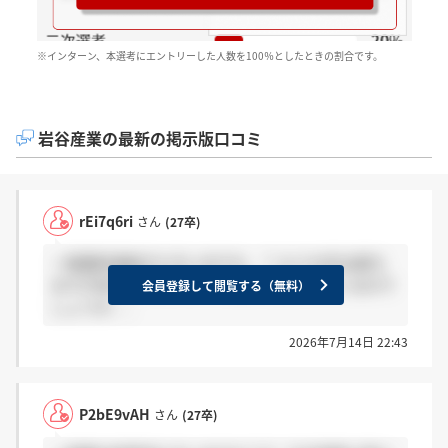
※インターン、本選考にエントリーした人数を100％としたときの割合です。
岩谷産業の最新の掲示版口コミ
rEi7q6ri
さん
(27卒)
一般最終連絡きた方いますか、？ もう10日は経ち
ますが音沙汰なしです、。補欠に回されているので
会員登録して閲覧する（無料）
しょうか、、
2026年7月14日 22:43
P2bE9vAH
さん
(27卒)