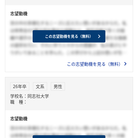
志望動機
世の中の多様化するニーズに応えたい想いがあるからだ。私
は体育会の2軍主将を務めた経験から、相手目線で多くの組
この志望動機を見る（無料）
織や選手のニーズを汲み取りそのニーズに応え、新たな価値
の提供を行い、それに伴う人々からの感謝が、私の喜びとや
りがいであることを学んだ。この学びから上記の想いが生ま
れ、エネルギー・メーカー・商社の3つの側面から多様化す
この志望動機を見る（無料）
るニーズを、事業の幅を活かしてオールイワタニで捉えられ
る事に加え、水素などの力を通して、世界の脱炭素社会の実
現に向けて世の中に新しい価値を提供し続ける貴社なら私の
26年卒
文系
男性
想いが叶えられると思い志望している。
学校名：同志社大学
職 種：
志望動機
世の中の多様化するニーズに応えたい想いがあるからだ。私
は体育会の2軍主将を務めた経験から、相手目線で多くの組