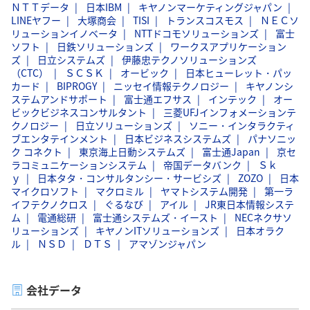
ＮＴＴデータ
日本IBM
キヤノンマーケティングジャパン
LINEヤフー
大塚商会
TISI
トランスコスモス
ＮＥＣソ
リューションイノベータ
NTTドコモソリューションズ
富士
ソフト
日鉄ソリューションズ
ワークスアプリケーション
ズ
日立システムズ
伊藤忠テクノソリューションズ
（CTC）
ＳＣＳＫ
オービック
日本ヒューレット・パッ
カード
BIPROGY
ニッセイ情報テクノロジー
キヤノンシ
ステムアンドサポート
富士通エフサス
インテック
オー
ビックビジネスコンサルタント
三菱UFJインフォメーションテ
クノロジー
日立ソリューションズ
ソニー・インタラクティ
ブエンタテインメント
日本ビジネスシステムズ
パナソニッ
ク コネクト
東京海上日動システムズ
富士通Japan
京セ
ラコミュニケーションシステム
帝国データバンク
Ｓｋ
ｙ
日本タタ・コンサルタンシー・サービシズ
ZOZO
日本
マイクロソフト
マクロミル
ヤマトシステム開発
第一ラ
イフテクノクロス
ぐるなび
アイル
JR東日本情報システ
ム
電通総研
富士通システムズ・イースト
NECネクサソ
リューションズ
キヤノンITソリューションズ
日本オラク
ル
ＮＳＤ
ＤＴＳ
アマゾンジャパン
会社データ