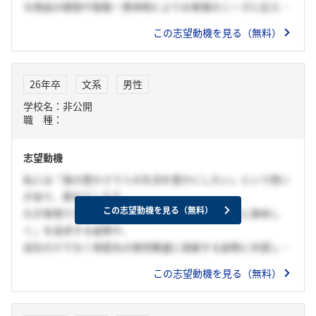
な商品の開発や製販一貫体制によりお客様のニーズに応え、
国内外に最高の味を届ける貴社に魅力を感じた。入社後は学
この志望動機を見る（無料）
生時代に培った主体性と粘り強さを活かし、お客様のニーズ
に応える商品を開発したい。
26年卒
文系
男性
学校名：非公開
職 種：
志望動機
私には「食の豊かさで人の生活を豊かにしたい」という想い
があり、貴社でこそそ
この志望動機を見る（無料）
れが実現できると考えました。特に貴社が「もっと美味し
く」を追求する姿勢や、
自社だけでなく得意先の商売繁盛に貢献する姿勢に共感しま
した。製販一貫による
この志望動機を見る（無料）
販売力や商品力があることから、貴社は「もっと美味しく」
を世界でいちばん叶え
ることができる会社であり、私の想いを叶えることができる