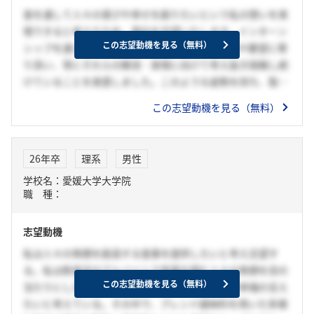
食を通して人々の喜びや幸せを創りたいという私の想いを実
現できると考えたため、貴社を志望いたします。インターン
この志望動機を見る（無料）
シップを通して、貴社がお得意先や消費者の悩みや要望に寄
り添い、常にそれらの解消・実現に向けて考え抜き挑戦し続
けていることを実感しました。このような姿勢を持ち、製販
一貫モデルを展開している貴社であれば、変わりゆくニーズ
この志望動機を見る（無料）
にも柔軟に対応することができ、人々の更なる幸せに寄与で
きると確信しています。
26年卒
理系
男性
学校名：愛媛大学大学院
職 種：
志望動機
私は人々の笑顔を創造する食事を提供したいと考え志望す
る。私は飲食店のアルバイトで食事を囲む人々の笑顔を目の
この志望動機を見る（無料）
当たりにした経験から、食の開発を通して人々の幸福の支え
たいと考えている。その中で、ブレンド調味料を用いた多様