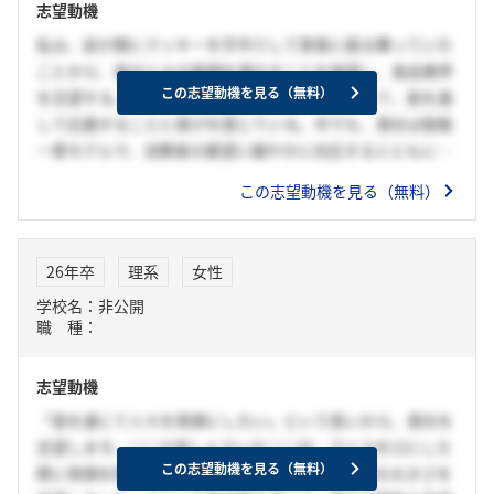
志望動機
私は、幼少期にクッキーを手作りして家族に振る舞っていた
ことから、食が人々の笑顔を増やすことを実感し、食品業界
この志望動機を見る（無料）
を志望する。その後も、努力をしている人に対して、食を通
して応援することに喜びを感じている。中でも、貴社は製販
一貫モデルで、消費者の要望に細やかに対応するとともに、
多様な職種を主体的に選択できるという形態に魅力を感じ
この志望動機を見る（無料）
た。仲間たちと協力して、進化し続ける向上心を持つという
強みが業務に活かされると感じている。
26年卒
理系
女性
学校名：非公開
職 種：
志望動機
「食を通じて人々を笑顔にしたい」という思いから、貴社を
志望します。○○で苦しんでいた○○が、アイスを口にした
この志望動機を見る（無料）
際に笑顔を取り戻した姿を見て、「食」が持つ力の大きさを