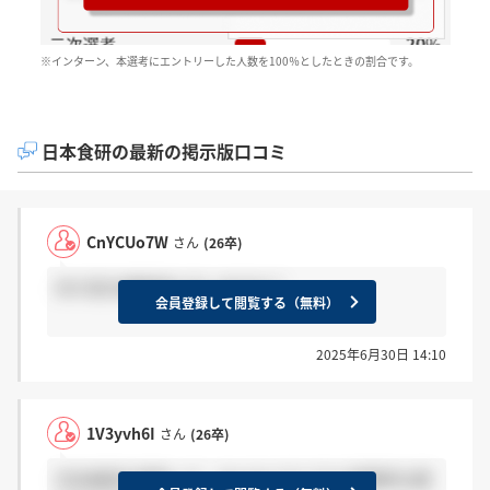
※インターン、本選考にエントリーした人数を100％としたときの割合です。
日本食研の最新の掲示版口コミ
CnYCUo7W
さん
(26卒)
内々定の連絡来た方いますか？
会員登録して閲覧する（無料）
2025年6月30日 14:10
1V3yvh6I
さん
(26卒)
日本食研の選考って、みんなバラバラに結果来る感