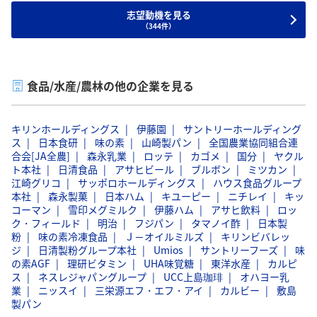
志望動機を見る
（344件）
食品/水産/農林の他の企業を見る
キリンホールディングス
伊藤園
サントリーホールディング
ス
日本食研
味の素
山崎製パン
全国農業協同組合連
合会[JA全農]
森永乳業
ロッテ
カゴメ
国分
ヤクル
ト本社
日清食品
アサヒビール
ブルボン
ミツカン
江崎グリコ
サッポロホールディングス
ハウス食品グループ
本社
森永製菓
日本ハム
キユーピー
ニチレイ
キッ
コーマン
雪印メグミルク
伊藤ハム
アサヒ飲料
ロッ
ク・フィールド
明治
フジパン
タマノイ酢
日本製
粉
味の素冷凍食品
Ｊ－オイルミルズ
キリンビバレッ
ジ
日清製粉グループ本社
Umios
サントリーフーズ
味
の素AGF
理研ビタミン
UHA味覚糖
東洋水産
カルピ
ス
ネスレジャパングループ
UCC上島珈琲
オハヨー乳
業
ニッスイ
三栄源エフ・エフ・アイ
カルビー
敷島
製パン