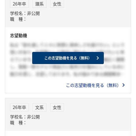
26年卒
理系
女性
場所だと感じました。
学校名：非公開
以上の理由で貴社を志望します。
職 種：
志望動機
私は「食を通して人々に笑顔と美味しさを届けたい」という
想いがあり、生産職として商品に関わることで届けたいと考
この志望動機を見る（無料）
えています。貴社は食生活を豊かにする調味料を幅広く展開
し、製販一貫モデルで商品力と販売力を強みにしている点に
魅力を感じ、志望しております。私の強みである課題解決力
やコミュニケーション力を活かして、現場での情報共有を円
この志望動機を見る（無料）
滑に進めたり、作業内容を見直して生産効率をあげたりする
ことで貢献したいです。
26年卒
文系
女性
学校名：非公開
職 種：