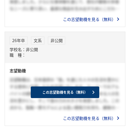
実感しました。さらに仕事体験を通じて、貴社が顧客の多様
なニーズに寄り添い、最適な商品を生み出すためにこだわり
を持って取り組む姿勢、そして強いチームワークに深く魅力
この志望動機を見る（無料）
を感じました。これまで培ってきた粘り強さや、願いを形に
してきた経験を活かし、研究職として「食」を通じて人々の
健康と笑顔に貢献したいと考えています。
26年卒
文系
非公開
学校名：非公開
職 種：
志望動機
志望動機は、日本食研の「食」を通じた人々の生活を豊かに
する使命に共感したため志望いたします。スーパーでのアル
この志望動機を見る（無料）
バイトの経験から、食は年齢や国籍を超えてあらゆる人の生
活を豊かにし、そこで食の力の大きさを実感しました。この
点から、製販一貫モデルによる高い開発力を持ち、顧客のニ
ーズに的確に応えられる貴社に魅力を感じています。私の情
この志望動機を見る（無料）
熱と経験を活かしより多くの人々に価値を提供できる貢献を
したいと考えています。