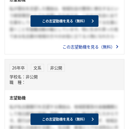
私が貴社を志望した理由は、地域社会の繁栄に奉仕するとい
う経営理念にとても共感したためです。これから社会に出て
この志望動機を見る（無料）
仕事をしていく上で、微力ながらも人のお役に立てる仕事に
就くことを就職活動の軸としています。特に生まれ育った地
である名古屋の地域の方々のお役に立てる人物になれたらい
いなと常日頃から思っており、目指すものは未来創造業とい
この志望動機を見る（無料）
う観念からも、貴社の発展を通じて地域社会に貢献できると
思い志望いたしました。
26年卒
文系
非公開
学校名：非公開
職 種：
志望動機
私が名古屋銀行を志望する理由は、地域密着型の金融機関と
して地元経済の発展に貢献している点に魅力を感じたからで
この志望動機を見る（無料）
す。貴行は単なる金融サービスの提供にとどまらず、地域企
業や個人の成長を支援し、名古屋・東海エリアの活性化に尽