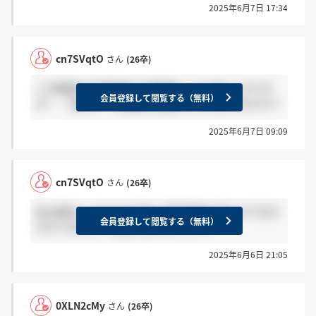
2025年6月7日 17:34
cn7SVqtO
さん
(26卒)
二次面接の日程連絡が4週間経っても来ないのです
会員登録して閲覧する（無料）
が…… 直近で一次面接を通過された方はいますか？
2025年6月7日 09:09
cn7SVqtO
さん
(26卒)
私は提出してから20日後に通過連絡が来たのでまだ
会員登録して閲覧する（無料）
わかりません！気長に待ちましょう！
2025年6月6日 21:05
0XLN2cMy
さん
(26卒)