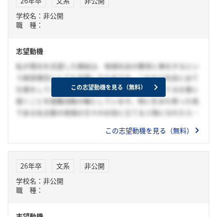
26年卒
文系
非公開
学校名：非公開
職 種：
志望動機
私が貴社を志望した理由は、地域社会の繁栄に奉仕するとい
う経営理念にとても共感したためです。これから社会に出て
この志望動機を見る（無料）
仕事をしていく上で、微力ながらも人のお役に立てる仕事に
就くことを就職活動の軸としています。特に生まれ育った地
である名古屋の地域の方々のお役に立てる人物になれたらい
いなと常日頃から思っており、目指すものは未来創造業とい
この志望動機を見る（無料）
う観念からも、貴社の発展を通じて地域社会に貢献できると
思い志望いたしました。
26年卒
文系
非公開
学校名：非公開
職 種：
志望動機