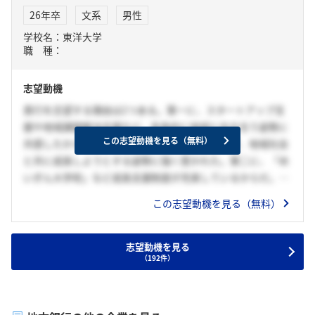
考えております。
26年卒
文系
男性
学校名：東洋大学
職 種：
志望動機
貴行を志望する理由は2つある。第一に、スタートアップ支
援や地域課題解決支援など、多角的に地域と向き合う姿勢に
この志望動機を見る（無料）
共感したからだ。単なる金融サービスに留まらず、地域社会
と共に成長しようとする姿勢に強く惹かれた。第二に、「め
いぎん大学校」など成長支援制度が充実しているからだ。こ
のことから、挑戦と学びを通じて自らのキャリアを主体的に
この志望動機を見る（無料）
築ける環境があると感じた。以上より、貴行で地域に根ざし
た支援を行いながら、自身も成長を続けていきたい。
志望動機を見る
（192件）