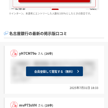
※インターン、本選考にエントリーした人数を100％としたときの割合です。
名古屋銀行の最新の掲示版口コミ
yH7CM79o
さん
(26卒)
二次面接で、最終面接に向けたアドバイスや評価を
高くつけたなど言われたのですが、結果が遅くて不
会員登録して閲覧する（無料）
安です。1週間経ってから連絡きた方も見えますで
しょうか？
2025年7月31日 18:33
mvP73sVH
さん
(28卒)