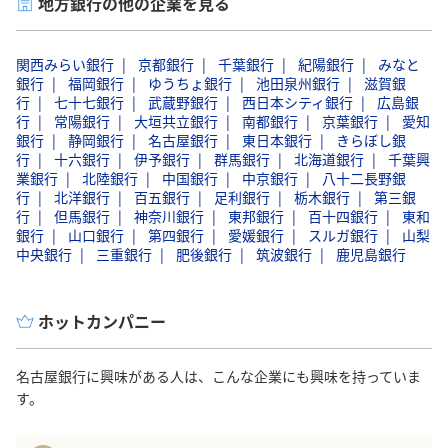
地方銀行の他の企業を見る
関西みらい銀行
京都銀行
千葉銀行
紀陽銀行
みなと
銀行
福岡銀行
ゆうちょ銀行
池田泉州銀行
滋賀銀
行
七十七銀行
武蔵野銀行
西日本シティ銀行
広島銀
行
常陽銀行
大垣共立銀行
南都銀行
京葉銀行
愛知
銀行
静岡銀行
名古屋銀行
東日本銀行
きらぼし銀
行
十六銀行
伊予銀行
群馬銀行
北海道銀行
千葉興
業銀行
北陸銀行
中国銀行
中京銀行
八十二長野銀
行
北洋銀行
百五銀行
足利銀行
栃木銀行
第三銀
行
但馬銀行
神奈川銀行
東邦銀行
百十四銀行
東和
銀行
山口銀行
第四銀行
愛媛銀行
スルガ銀行
山梨
中央銀行
三重銀行
肥後銀行
筑波銀行
鹿児島銀行
ホットカンパニー
名古屋銀行に興味がある人は、こんな企業にも興味を持っていま
す。