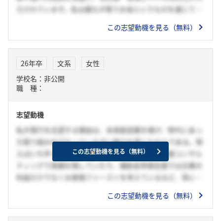
力されています。私は誰もが使うお金というものを通じて
人々の暮らしを豊かにする働き方をしたいと考えており、そ
この志望動機を見る（無料）
れには地域に根差した業務をする企業で働く必要があると考
えています。貴行であれば、愛知の経済発展に貢献しながら
自らも成長できると思い、志望いたしました。
26年卒
文系
女性
学校名：非公開
職 種：
志望動機
私が貴行を志望する理由は、未来創造業を掲げ、時代にあっ
た取り組みを行なっている点に魅力を感じたからである。例
この志望動機を見る（無料）
えばいち早くSDGsに目をつけ、SDGs宣言策定支援コンサル
ティングで実績を残していたり、補助金申請支援では企業の
利益だけでなくお客様ファーストを考えているなど、常に新
しい価値提供をしていると感じました。地元である愛知で地
この志望動機を見る（無料）
域貢献をすることが就活の軸であり、貴行に入社した際には
お客様のことを第一に考え愛知をより成長させていきたいと