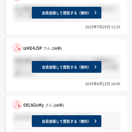
私も最終面接の結果どれくらいでくるのか知りたい
会員登録して閲覧する（無料）
です。受けられた方教えてください！
2025年7月29日 11:25
izHE4J5P
さん
(26卒)
最終面接の結果はだいたいどれくらいで連絡来まし
たか？ 二次面接の結果は一週間以上経ってからの連
会員登録して閲覧する（無料）
絡でした。
2025年6月22日 16:45
0XLN2cMy
さん
(26卒)
ありがとうございます！待ってみます！
会員登録して閲覧する（無料）