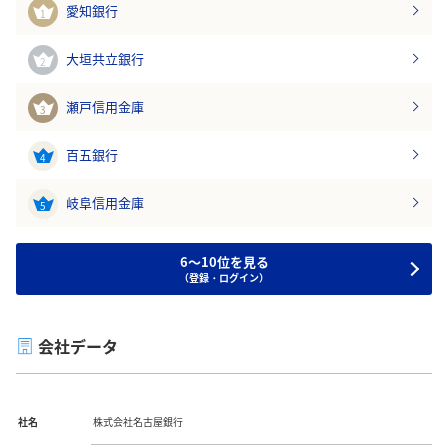
愛知銀行
1
大垣共立銀行
2
瀬戸信用金庫
3
百五銀行
4
岐阜信用金庫
5
6～10位を見る
（登録・ログイン）
会社データ
社名
株式会社名古屋銀行