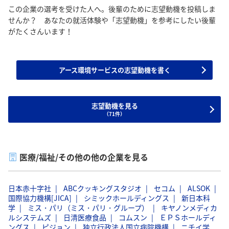
この企業の選考を受けた人へ。後輩のために志望動機を投稿しま
せんか？ あなたの就活体験や「志望動機」を参考にしたい後輩
がたくさんいます！
アース環境サービスの志望動機を書く
志望動機を見る
（71件）
医療/福祉/その他の他の企業を見る
日本赤十字社
ABCクッキングスタジオ
セコム
ALSOK
国際協力機構[JICA]
シミックホールディングス
新日本科
学
ミス・パリ（ミス・パリ・グループ）
キヤノンメディカ
ルシステムズ
日清医療食品
コムスン
ＥＰＳホールディ
ングス
ピジョン
独立行政法人国立病院機構
ニチイ学