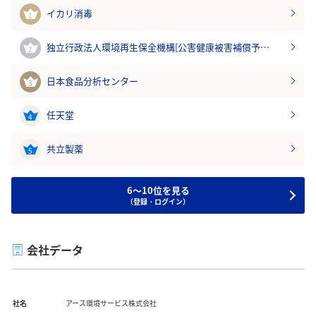
イカリ消毒
1
独立行政法人環境再生保全機構[公害健康被害補償予…
2
日本食品分析センター
3
任天堂
4
共立製薬
5
6～10位を見る
（登録・ログイン）
会社データ
社名
アース環境サービス株式会社