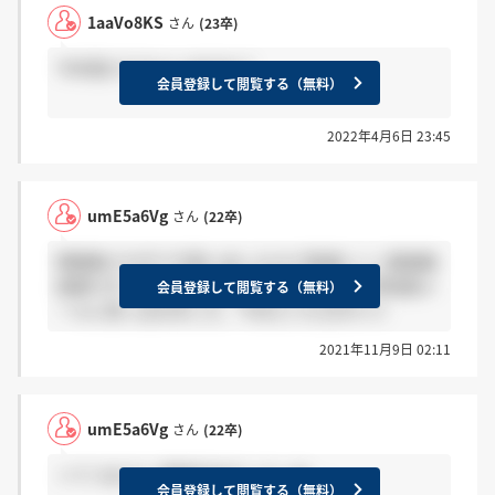
1aaVo8KS
さん
(23卒)
今年受けてる人いますか？
会員登録して閲覧する（無料）
2022年4月6日 23:45
umE5a6Vg
さん
(22卒)
情報無さすぎて今思い出したけど普通にここ面接態
度悪すぎ、家族構成事細かに聞かれるし、即迷惑メ
会員登録して閲覧する（無料）
ールに突っ込みました、やめといた方がいい
2021年11月9日 02:11
umE5a6Vg
さん
(22卒)
＞てつおさん 面接圧迫でしたしね、、
会員登録して閲覧する（無料）