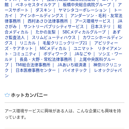
館
ベネッセスタイルケア
板橋中央総合病院グループ
ア
ースサポート
ダスキン
ヤマシタコーポレーション
トー
カイ
アインホールディングス
アンダーソン・毛利・友常法
律事務所
西村あさひ法律事務所
アース環境サービス
JA
さがみ
サントリーパブリシティサービス
日本ステリ
総
合メディカル
たかの友梨
SBCメディカルグループ
あず
さ監査法人
スリムビューティハウス
カワニシホールディン
グス
リニカル
毛髪クリニックリーブ21
アビリティー
ズ・ケアネット
MICメディカル
ユニマット リタイアメン
ト・コミュニティ
ボディワーク
JAなごや
ソシエ・ワー
ルド
長島・大野・常松法律事務所
上尾中央医科グルー
プ
TMI総合法律事務所
JAあいち経済連
神奈川クリニッ
ク
日本医療事務センター
バイオテック
レオックジャパ
ン
ホットカンパニー
アース環境サービスに興味がある人は、こんな企業にも興味を持
っています。