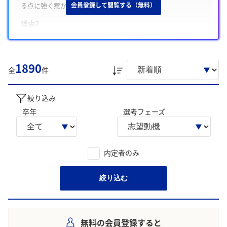
る点に強く惹かれたところです
会員登録して閲覧する（無料）
理由2
半導体、イメージング、医療など幅広い事業で社会に価値提供
できる点に魅力を感じたこと
理由3
1890
全
件
三自の精神に共感し、自発的に挑戦しながら成長できる社風に
強く魅力を感じたことです
絞り込み
学生の声を就職活動の参考にしましょう。
卒年
選考フェーズ
※AIを使用し、過去3年間のユーザー投稿を要約しています。実際
のユーザの投稿は下記の一覧からご確認ください。
内定者のみ
絞り込む
無料の会員登録すると