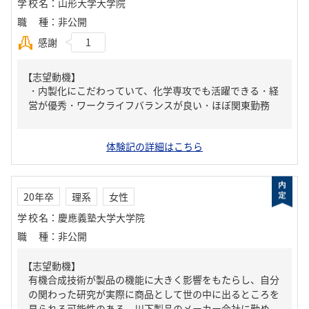
学校名
：
山形大学大学院
職種
：
非公開
感謝
1
【志望動機】
・内製化にこだわっていて、化学専攻でも活躍できる・経
営が優秀・ワークライフバランスが良い・ほぼ関東勤務
体験記の詳細はこちら
20年卒
理系
女性
学校名
：
慶應義塾大学大学院
職種
：
非公開
【志望動機】
有機合成技術が製品の機能に大きく影響をもたらし、自分
の関わった研究が実際に商品として世の中に出るところを
見られる可能性のある、川下製品のメーカー会社に勤め...