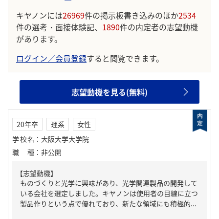
キヤノンには
26969
件の掲示板書き込みのほか
2534
件の選考・面接体験記、
1890
件の内定者の志望動機
があります。
ログイン／会員登録
すると閲覧できます。
志望動機を見る(無料)
20年卒
理系
女性
学校名
：
大阪大学大学院
職種
：
非公開
【志望動機】
ものづくりと光学に興味があり、光学関連製品の開発して
いる会社を選定しました。キヤノンは使用者の目線に立つ
製品作りという点で優れており、新たな領域にも積極的...