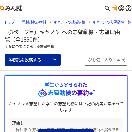
トップ
電機/機械/材料
キヤノンの就活情報
キヤノンの志望動機一覧
（3ページ目）キヤノン への志望動機・志望理由一
覧（全1890件）
実際に企業に提出した志望動機
お気に入り
(
56479
)
体験記を投稿する
学生から寄せられた
志望動機の要約
キヤノンを志望した学生の志望動機には下記の内容が集まって
います
理由1
世界屈指の技術力と特許実績を背景に、最先端技術へ挑戦でき