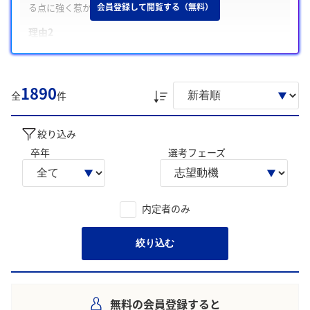
る点に強く惹かれたところです
会員登録して閲覧する（無料）
理由2
半導体、イメージング、医療など幅広い事業で社会に価値提供
できる点に魅力を感じたこと
理由3
1890
全
件
三自の精神に共感し、自発的に挑戦しながら成長できる社風に
強く魅力を感じたことです
絞り込み
学生の声を就職活動の参考にしましょう。
卒年
選考フェーズ
※AIを使用し、過去3年間のユーザー投稿を要約しています。実際
のユーザの投稿は下記の一覧からご確認ください。
内定者のみ
絞り込む
無料の会員登録すると