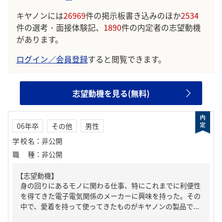
キヤノンには
26969
件の掲示板書き込みのほか
2534
件の選考・面接体験記、
1890
件の内定者の志望動機
があります。
ログイン／会員登録
すると閲覧できます。
志望動機を見る(無料)
06年卒
その他
男性
学校名
：
非公開
職種
：
非公開
【志望動機】
身の回りにあるモノに関わる仕事、特にこれまでに利便性
を得てきた電子電気関係のメーカーに興味を持った。その
中で、愛着を持って使ってきたものがキヤノンの製品で...