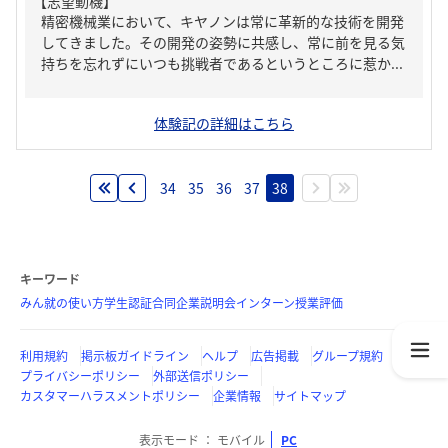
【志望動機】
精密機械業において、キヤノンは常に革新的な技術を開発
してきました。その開発の姿勢に共感し、常に前を見る気
持ちを忘れずにいつも挑戦者であるというところに惹か...
体験記の詳細はこちら
34
35
36
37
38
キーワード
みん就の使い方
学生認証
合同企業説明会
インターン
授業評価
利用規約
掲示板ガイドライン
ヘルプ
広告掲載
グループ規約
プライバシーポリシー
外部送信ポリシー
カスタマーハラスメントポリシー
企業情報
サイトマップ
表示モード
モバイル
PC