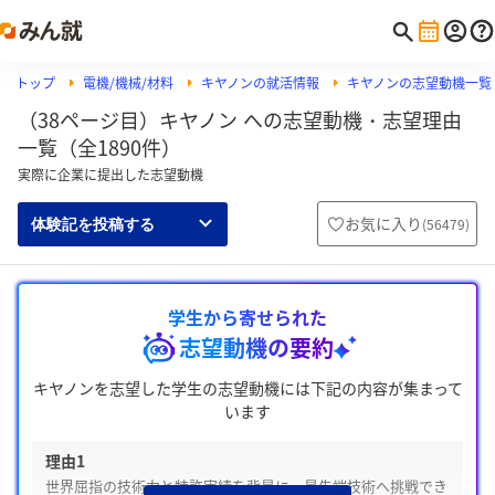
トップ
電機/機械/材料
キヤノンの就活情報
キヤノンの志望動機一覧
（38ページ目）キヤノン への志望動機・志望理由
一覧（全1890件）
実際に企業に提出した志望動機
お気に入り
(
56479
)
体験記を投稿する
学生から寄せられた
志望動機の要約
キヤノンを志望した学生の志望動機には下記の内容が集まって
います
理由1
世界屈指の技術力と特許実績を背景に、最先端技術へ挑戦でき