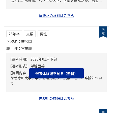
協力した出来事、なぜ今の大学、学部を選んだか、志望...
体験記の詳細はこちら
26年卒
文系
男性
学校名
：
非公開
職種
：
営業職
【質問内容・課題】
選考体験記を見る（無料）
なぜ今の大学、学部を選んだか、授業やゼミ、卒論につい
て
体験記の詳細はこちら