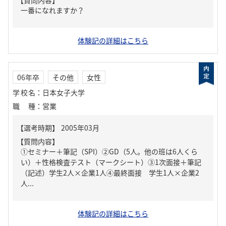
【質問内容】
一番になれますか？
体験記の詳細はこちら
06年卒
その他
女性
学校名
：
日本女子大学
職種
：
営業
【質問内容】
①セミナー＋筆記（SPI）②GD（5人。他の班は6人くら
い）＋性格検査テスト（マークシート）③1次面接＋筆記
（記述）学生2人×企業1人④最終面接 学生1人×企業2
人...
体験記の詳細はこちら