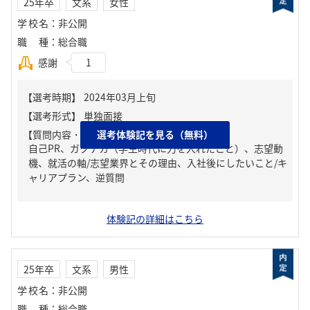
25年卒
文系
女性
学校名
：
非公開
職種
：
総合職
感謝
1
【質問内容・課題】
選考体験記を見る（無料）
自己PR、ガクチカ（学生時代に力を入れたこと）、志望動
機、就活の軸/志望業界とその理由、入社後にしたいこと/キ
ャリアプラン、逆質問
体験記の詳細はこちら
25年卒
文系
男性
学校名
：
非公開
職種
：
総合職