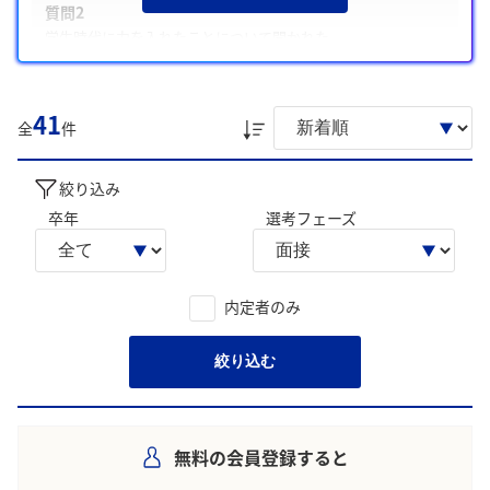
質問2
学生時代に力を入れたことについて聞かれた
質問3
志望動機についてかなり深く掘り下げられた
41
全
件
また、注意した点として、「雑談寄りの和やかな場で、明るい
受け答えが重視された」や「回答は簡潔かつ具体的に、質問
意図を意識した」があげられています。
絞り込み
卒年
選考フェーズ
学生の声を就職活動の参考にしましょう。
※AIを使用し、過去3年間のユーザー投稿を要約しています。実際
のユーザの投稿は下記の一覧からご確認ください。
内定者のみ
絞り込む
無料の会員登録すると