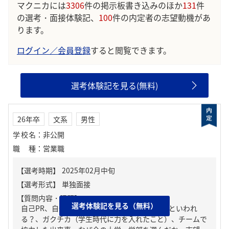
マクニカには
3306
件の掲示板書き込みのほか
131
件
の選考・面接体験記、
100
件の内定者の志望動機があ
ります。
ログイン／会員登録
すると閲覧できます。
選考体験記を見る(無料)
26年卒
文系
男性
学校名
：
非公開
職種
：
営業職
【質問内容・課題】
選考体験記を見る（無料）
自己PR、自分の強み/弱み、周りからどんな人といわれ
る？、ガクチカ（学生時代に力を入れたこと）、チームで