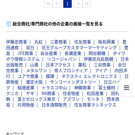
1
総合商社/専門商社の他の企業の面接一覧を見る
伊藤忠商事
丸紅
三菱商事
住友商事
阪和興業
豊
田通商
双日
花王グループカスタマーマーケティング
豊
島
JFE商事
岩谷産業
長瀬産業
岡谷鋼機
ダイワ
ボウ情報システム
リコージャパン
伊藤忠丸紅鉄鋼
日本
出版販売
山善
日本アクセス
兼松
三谷商事
全日
空商事
メタルワン
帝人フロンティア
アイア
内田洋
行
ユアサ商事
蝶理
ネクスティ エレクトロニクス
日
鉄物産
瀧定大阪
サンコーインダストリー
日立ハイテ
ク
稲畑産業
トラスコ中山
神鋼商事
冨士機材
マ
クニカ
ヤギ
NX商事
住金物産
松田産業
田村
駒
富士ゼロックス東京
アズワン
モリタ
西本貿
易
片岡物産
日本酒類販売
住友商事マシネックス
キーワード