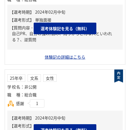
【質問内容・課題】
選考体験記を見る（無料）
自己PR、自分の強み/弱み、周りからどんな人といわれ
る？、逆質問
体験記の詳細はこちら
25年卒
文系
女性
学校名
：
非公開
職種
：
総合職
感謝
1
選考体験記を見る（無料）