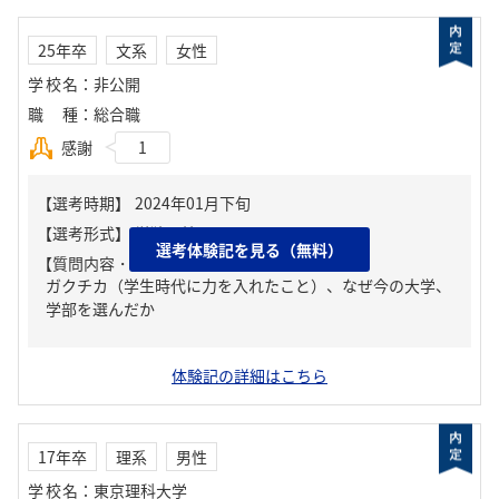
25年卒
文系
女性
学校名
：
非公開
職種
：
総合職
感謝
1
選考体験記を見る（無料）
【質問内容・課題】
ガクチカ（学生時代に力を入れたこと）、なぜ今の大学、
学部を選んだか
体験記の詳細はこちら
17年卒
理系
男性
学校名
：
東京理科大学