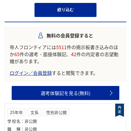
絞り込む
無料の会員登録すると
帝人フロンティアには
5511
件の掲示板書き込みのほ
か
65
件の選考・面接体験記、
42
件の内定者の志望動
機があります。
ログイン／会員登録
すると閲覧できます。
選考体験記を見る(無料)
25年卒
文系
性別非公開
学校名
：
非公開
職種
：
非公開