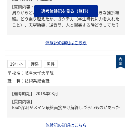
【質問内容・課題】
選考体験記を見る（無料）
周りからどんな人といわれる？、人生の中で大きな挫折経
験。どう乗り越えたか、ガクチカ（学生時代に力を入れた
こと）、志望動機、逆質問、人と衝突する時どうしてた？
体験記の詳細はこちら
19年卒
理系
男性
学校名
：
岐阜大学大学院
職種
：
技術系総合職
【質問内容】
ESの深堀がメイン最終面接だけ解答しづらいものがあった
体験記の詳細はこちら