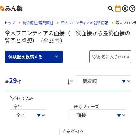
トップ
総合商社/専門商社
帝人フロンティアの就活情報
帝人フロン
帝人フロンティアの面接（一次面接から最終面接の
質問と感想）（全29件）
お気に入り
(
6713
)
体験記を投稿する
29
全
件
絞り込み
卒年
選考フェーズ
内定者のみ