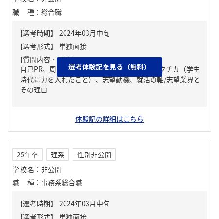
職種
：
総合職
【質問内容・課題】
選考体験記を見る（無料）
自己PR、周りからどんな人といわれる？、ガクチカ（学生
時代に力を入れたこと）、志望動機、就活の軸/志望業界と
その理由
体験記の詳細はこちら
25年卒
理系
性別非公開
学校名
：
非公開
職種
：
事務系総合職