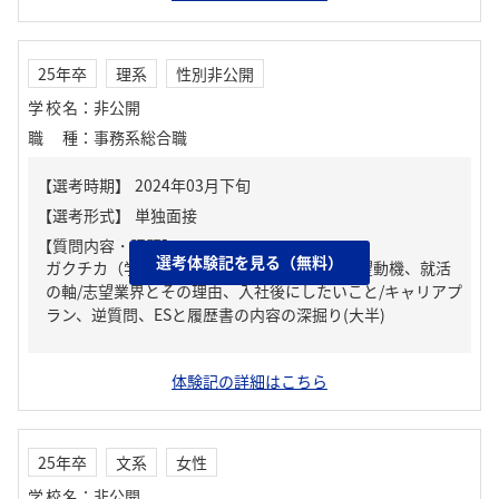
25年卒
理系
性別非公開
学校名
：
非公開
職種
：
事務系総合職
【質問内容・課題】
選考体験記を見る（無料）
ガクチカ（学生時代に力を入れたこと）、志望動機、就活
の軸/志望業界とその理由、入社後にしたいこと/キャリアプ
ラン、逆質問、ESと履歴書の内容の深掘り(大半)
体験記の詳細はこちら
25年卒
文系
女性
学校名
：
非公開