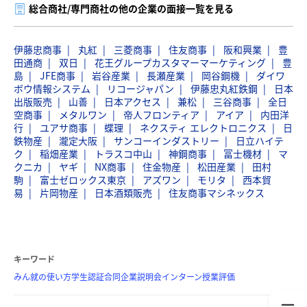
総合商社/専門商社の他の企業の面接一覧を見る
伊藤忠商事
丸紅
三菱商事
住友商事
阪和興業
豊
田通商
双日
花王グループカスタマーマーケティング
豊
島
JFE商事
岩谷産業
長瀬産業
岡谷鋼機
ダイワ
ボウ情報システム
リコージャパン
伊藤忠丸紅鉄鋼
日本
出版販売
山善
日本アクセス
兼松
三谷商事
全日
空商事
メタルワン
帝人フロンティア
アイア
内田洋
行
ユアサ商事
蝶理
ネクスティ エレクトロニクス
日
鉄物産
瀧定大阪
サンコーインダストリー
日立ハイテ
ク
稲畑産業
トラスコ中山
神鋼商事
冨士機材
マ
クニカ
ヤギ
NX商事
住金物産
松田産業
田村
駒
富士ゼロックス東京
アズワン
モリタ
西本貿
易
片岡物産
日本酒類販売
住友商事マシネックス
キーワード
みん就の使い方
学生認証
合同企業説明会
インターン
授業評価