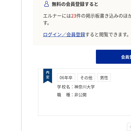
無料の会員登録すると
エルナーには
23
件の掲示板書き込みのほ
す。
ログイン／会員登録
すると閲覧できます
会員
06年卒
その他
男性
学校名
：
神奈川大学
職種
：
非公開