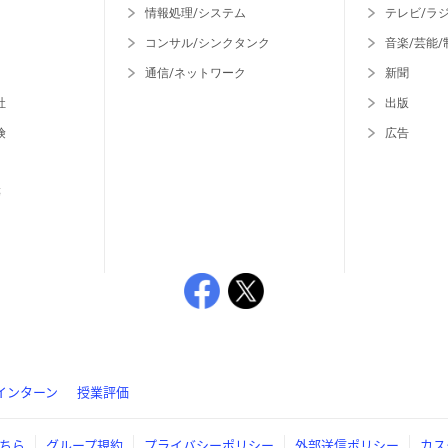
情報処理/システム
テレビ/ラ
コンサル/シンクタンク
音楽/芸能/
通信/ネットワーク
新聞
社
出版
険
広告
等
インターン
授業評価
ちら
グループ規約
プライバシーポリシー
外部送信ポリシー
カス