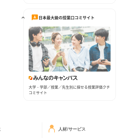
日本最大級の授業口コミサイト
大学・学部／授業／先生別に探せる授業評価クチ
コミサイト
ミ
人材/サービス