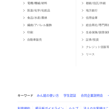
電機/機械/材料
都銀/信託/外銀
医薬/化学/化粧品
地方銀行
食品/水産/農林
信用金庫
繊維/アパレル服飾
総合商社/専門商
印刷
生命保険/損害保
自動車販売
証券/投資
クレジット信販
リース
キーワード
みん就の使い方
学生認証
合同企業説明会
利用規約
掲示板ガイドライン
ヘルプ
法人のお客様はこ