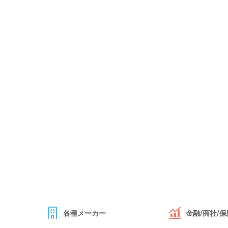
各種メーカー
金融/商社/保