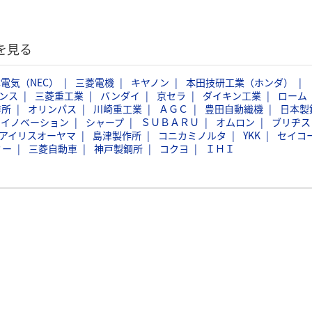
を見る
電気（NEC）
三菱電機
キヤノン
本田技研工業（ホンダ）
ンス
三菱重工業
バンダイ
京セラ
ダイキン工業
ローム
作所
オリンパス
川崎重工業
ＡＧＣ
豊田自動織機
日本製
スイノベーション
シャープ
ＳＵＢＡＲＵ
オムロン
ブリヂス
アイリスオーヤマ
島津製作所
コニカミノルタ
YKK
セイコ
ミー
三菱自動車
神戸製鋼所
コクヨ
ＩＨＩ