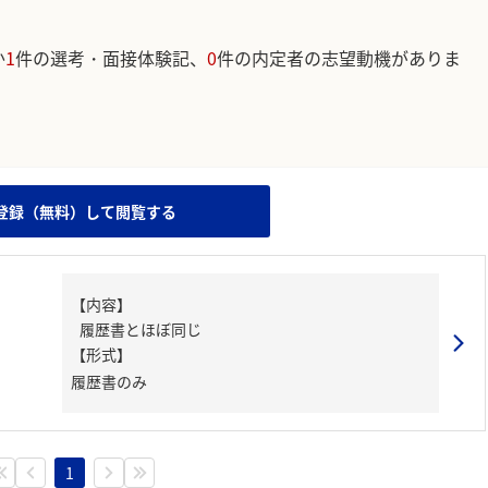
か
1
件の選考・面接体験記、
0
件の内定者の志望動機がありま
。
登録（無料）して閲覧する
【内容】
履歴書とほぼ同じ
【形式】
履歴書のみ
1