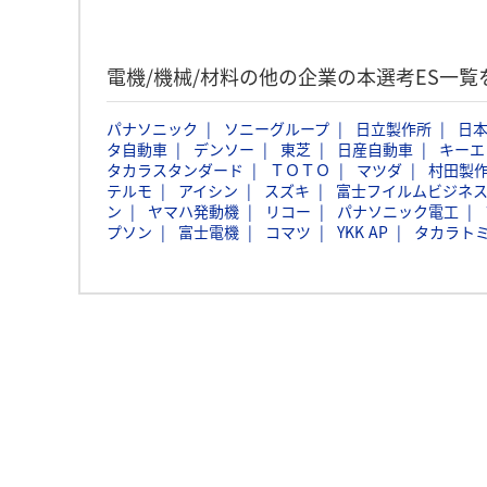
電機/機械/材料の他の企業の本選考ES一覧
パナソニック
ソニーグループ
日立製作所
日本
タ自動車
デンソー
東芝
日産自動車
キーエ
タカラスタンダード
ＴＯＴＯ
マツダ
村田製
テルモ
アイシン
スズキ
富士フイルムビジネ
ン
ヤマハ発動機
リコー
パナソニック電工
プソン
富士電機
コマツ
YKK AP
タカラト