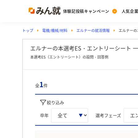
体験記投稿キャンペーン
人気企
トップ
電機/機械/材料
エルナーの就活情報
エルナーの
Post
Ranking
PickUp
投稿する
ランキングを見る
注目の企業特集
エルナーの本選考ES・エントリーシート 一
本選考ES（エントリーシート）の設問・回答例
Vote
投票する
1
全
件
動画で知ろう！業界・
絞り込み
卒年
選考フェーズ