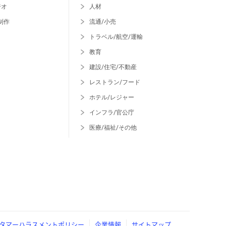
ジオ
人材
制作
流通/小売
トラベル/航空/運輸
教育
建設/住宅/不動産
レストラン/フード
ホテル/レジャー
インフラ/官公庁
医療/福祉/その他
タマーハラスメントポリシー
企業情報
サイトマップ