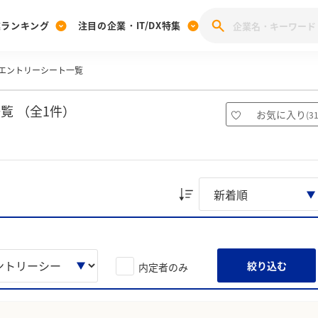
業ランキング
注目の企業・IT/DX特集
エントリーシート一覧
注目の企業特集
みんなのIT業界新卒就職人気企業ランキング
みんな
[27卒] 本選考体験記投稿キャンペーン
28卒 注目企業特集
27卒 注目企業特集
みんなのDX企業就職ブランド調査
覧 （全1件）
お気に入り
(
3
注目のIT・DX企業特集
28卒 IT・DX企業特集
27卒 IT・DX企業特集
28卒
みんなのIT業界新卒就職人気企業ランキング
みんな
企業研究
絞り込む
内定者のみ