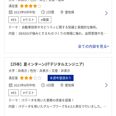
満足度
2023年9月中旬
2日間
愛知県
#ES
#テスト
#面接
テーマ：
自動車技術やモビリティに関する知識と実践的な解析。
内容：
DENSOが強みとするものづくりの現場に触れ、品質管理や生産効率の向上に向けたプロセス改善の考え方も学べます。また、グローバル展開している企業ならではの多国籍な視点を持ち、世界中の顧客ニーズに応じた技術開発の重要性を理解することができるでしょう。チームでの協働やコミュニケーションの大切さも実感できる貴重な経験となります。
全ての内容を見る>
【25卒】夏インターン(ITデジタルエンジニア)
大学：非表示 / 性別：非表示 / 文理：非表示
満足度
本選考優遇あり
2023年8月中旬
3日間
愛知県
#ES
#テスト
テーマ：
ITデータを用いた業務の改善を提案！
内容：
ITデータを用いたグループワークを4.5人単位で行いました。その後、パワポを用いて社員さんの前でプレゼンを行いました。 また、オフィスの工場見学や座談会も組まれており、社員の方と交流し肌で雰囲気を感じることが出来るものもありました。