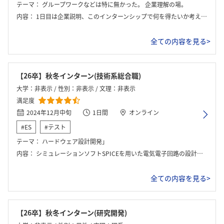
テーマ：
グループワークなどは特に無かった。 企業理解の場。
内容：
1日目は企業説明、このインターンシップで何を得たいか考える、座談会、企業見学など。 2日目は工場見学、座談会など。
全ての内容を見る>
【26卒】秋冬インターン(技術系総合職)
大学：非表示 / 性別：非表示 / 文理：非表示
満足度
2024年12月中旬
1日間
オンライン
#ES
#テスト
テーマ：
ハードウェア設計開発」
内容：
シミュレーションソフトSPICEを用いた電気電子回路の設計・実機動作確認といった課題に取り組みました。
全ての内容を見る>
【26卒】秋冬インターン(研究開発)