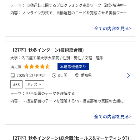
テーマ：
自動運転に関するプログラミング実装ワーク（課題解決型グループワーク）
内容：
オンライン形式で、自動運転のコードを完成させる実装ワークを行った。前半は障害物回避行動の実装といった基礎的な課題から始め、後半は他グループが提示した要件を反映させる応用的な実装を行った。最後に社員からのフィードバックと、1.5時間の座談会が実施された。
全ての内容を見る>
【27卒】秋冬インターン(技術総合職)
大学：名古屋工業大学大学院 / 性別：男性 / 文理：理系
満足度
本選考優遇あり
2025年12月中旬
3日間
愛知県
#ES
#テスト
テーマ：
担当部署のテーマを理解する
内容：
・担当部署のテーマを理解する\n・担当部署の実際の会議に参加する\n・工場見学\n・学んだ内容の発表会
全ての内容を見る>
【27卒】秋冬インターン(総合職(セールス&マーケティング))