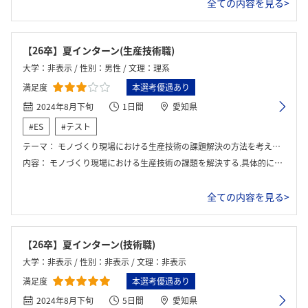
全ての内容を見る>
【26卒】夏インターン(生産技術職)
大学：非表示 / 性別：男性 / 文理：理系
満足度
本選考優遇あり
2024年8月下旬
1日間
愛知県
#ES
#テスト
テーマ：
モノづくり現場における生産技術の課題解決の方法を考える．
内容：
モノづくり現場における生産技術の課題を解決する.具体的には、製品の生産台数を確認する工程に課題があり、それを解決するワークだった.1グループ6人程度で最後に代表者1名か2名が5分間のプレゼンテーションを行う.
全ての内容を見る>
【26卒】夏インターン(技術職)
大学：非表示 / 性別：非表示 / 文理：非表示
満足度
本選考優遇あり
2024年8月下旬
5日間
愛知県