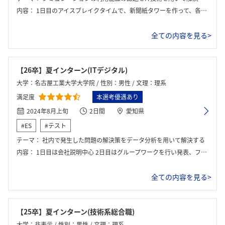
内容：
1日目のアイスブレイクタイムで、新聞紙タワーを作って、各チームで「高さ」「速さ」の観点で勝負をした。その後「シミュレーションの利用混雑の課題をIT技術を用いて解決する方法の提案」のグループワークを行った。2日目の午前中は、「シミュレーションの利用混雑の課題をIT技術を用いて解決する方法の提案」の発表資料を作成し、発表会を行った。午後は、先輩社員の4名の方との座談会を行った。
全ての内容を見る>
【26卒】夏インターン(ITデジタル)
大学：名古屋工業大学大学院 / 性別：男性 / 文理：理系
満足度
本選考優遇あり
2024年8月上旬
2日間
愛知県
#ES
#テスト
テーマ：
社内で発生した問題の解決策をデータ分析を用いて解決する
内容：
1日目は会社説明中心 2日目はグループワークを行い発表、フィードバックを受けた。その後社員座談会があった。
全ての内容を見る>
【25卒】夏インターン(技術系総合職)
大学：非表示 / 性別：男性 / 文理：理系