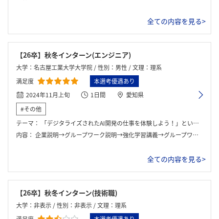
ログイン・会員登録
全ての内容を見る>
【26卒】秋冬インターン(エンジニア)
大学：名古屋工業大学大学院 / 性別：男性 / 文理：理系
満足度
本選考優遇あり
2024年11月上旬
1日間
愛知県
#その他
テーマ：
「デジタライズされたAI開発の仕事を体験しよう！」というテーマでシミュレーション環境の車でレースを行う．
内容：
企業説明→グループワーク説明→強化学習講義→グループワーク→結果発表→解説→実環境での走行を見学→オフィス見学
全ての内容を見る>
【26卒】秋冬インターン(技術職)
大学：非表示 / 性別：非表示 / 文理：理系