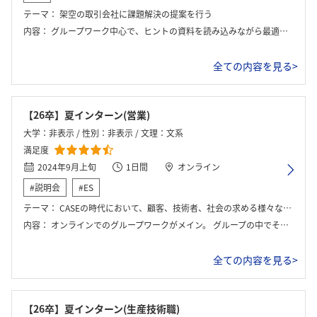
テーマ：
架空の取引会社に課題解決の提案を行う
内容：
グループワーク中心で、ヒントの資料を読み込みながら最適な提案を行うという課題を行った。ヒント資料は時間経過とともに開示された。後半は座談会だった。
全ての内容を見る>
【26卒】夏インターン(営業)
大学：非表示 / 性別：非表示 / 文理：文系
満足度
2024年9月上旬
1日間
オンライン
#説明会
#ES
テーマ：
CASEの時代において、顧客、技術者、社会の求める様々な条件を満たす商品を企画する。
内容：
オンラインでのグループワークがメイン。 グループの中でそれぞれが顧客、技術者、営業担当、上司などの役割を担当し、それぞれの意見を満たすような案を考える。
全ての内容を見る>
【26卒】夏インターン(生産技術職)