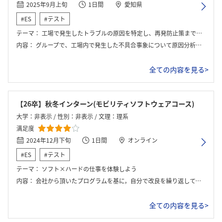
2025年9月上旬
1日間
愛知県
#ES
#テスト
テーマ：
工場で発生したトラブルの原因を特定し、再発防止策まで含めた解決策を提案するケースワーク
内容：
グループで、工場内で発生した不具合事象について原因分析を行うワークを実施した。初めに与えられた限られた情報をもとに仮説を立て、議論を通じて論点を整理した。途中で追加の情報カードが提示される形式で、状況の再整理と仮説修正を繰り返しながら、最終的な原因と具体的な対策を導き出した。限られた時間の中で論理的に思考し、チームで協力して意思決定する力が求められる内容であった。
全ての内容を見る>
【26卒】秋冬インターン(モビリティソフトウェアコース)
大学：非表示 / 性別：非表示 / 文理：理系
満足度
2024年12月下旬
1日間
オンライン
#ES
#テスト
テーマ：
ソフト×ハードの仕事を体験しよう
内容：
会社から頂いたプログラムを基に，自分で改良を繰り返して，指定のコースをロボットに走らせた． また，わからない点はその都度，担当の社員に質問する．
全ての内容を見る>