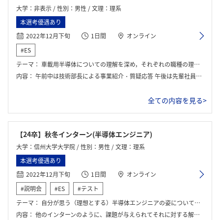
大学：非表示 / 性別：男性 / 文理：理系
本選考優遇あり
2022年12月下旬
1日間
オンライン
#ES
テーマ：
車載用半導体についての理解を深め，それぞれの職種の理解を深める．
内容：
午前中は技術部長による事業紹介・質疑応答 午後は先輩社員7名による仕事紹介
全ての内容を見る>
【24卒】秋冬インターン(半導体エンジニア)
大学：信州大学大学院 / 性別：男性 / 文理：理系
本選考優遇あり
2022年12月下旬
1日間
オンライン
#説明会
#ES
#テスト
テーマ：
自分が思う（理想とする）半導体エンジニアの姿について考える
内容：
他のインターンのように、課題が与えられてそれに対する解決案をグループワークで模索するといったものはなかった。デンソーの半導体エンジニアに対する理解を深めることがおそらく本インターンの目的だったと思う。デンソー半導体事業に関する詳しい説明、各エンジニアの担当領域の業務説明を受けた。一般には公開されていない情報がほとんどだった。一連の説明を受けた後、興味を持った社員さんにさらに詳しく話を聞き、そこに集まったメンバーで軽いグループワークを行うといった流れだった。そのグループワークが、「自分が思う（理想とする）半導体エンジニアの姿について考える」であった。最後に、グループワークの結果を社員含むインターン参加者の前で発表を行った。