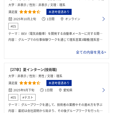
大学：非表示 / 性別：非表示 / 文理：理系
満足度
本選考優遇あり
2025年10月上旬
1日間
オンライン
#ES
テーマ：
BEV（電気自動車）を開発する自動車メーカーに対する開発・提案プロジェクトを、理系営業3職種(理系営業、営業技術、カスタマーサービス技術）それぞれの視点で体験しました。
内容：
グループでの仕事体験ワークを通じて理系営業3職種(理系営業、営業技術、カスタマーサービス技術）のそれぞれの業務について学ぶことができる内容でした。\n最後には時間無制限の座談会がありました。
全ての内容を見る>
【27卒】夏インターン(技術職)
大学：非表示 / 性別：男性 / 文理：理系
満足度
本選考優遇あり
2025年9月下旬
1日間
愛知県
#ES
#テスト
テーマ：
グループワークを通して、技術者の業務やその進め方を学ぶ
内容：
最初は会社説明から始まり、その後グループワークを行った。 午後もそのグループワークの続きを行い、社員からのフィードバックをいただいた。 グループワーク後は先輩社員の方たちに匿名で質問を行う会があり、さらにグループ単位での社員座談会も行った。 最後に全体のまとめがあり、インターンは終了。