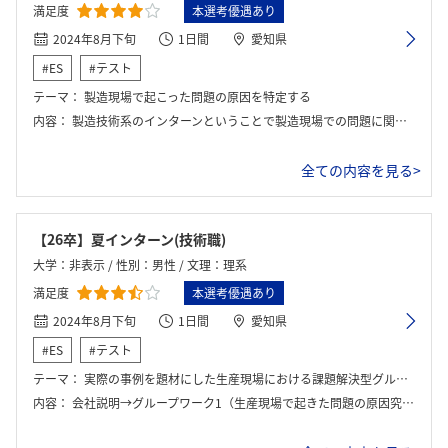
満足度
本選考優遇あり
2024年8月下旬
1日間
愛知県
#ES
#テスト
テーマ：
製造現場で起こった問題の原因を特定する
内容：
製造技術系のインターンということで製造現場での問題に関してどのような原因があるかの特定を行いました。 インターンを進めていく中で少しずつ情報が公開されていき、その情報に基づいて原因を判断していきました。最後には発表があり、各グループ一名か二名でディスカッションした内容を社員さんに発表しました。 その後は社員さんと自由にお話できる時間がありました。
全ての内容を見る>
【26卒】夏インターン(技術職)
大学：非表示 / 性別：男性 / 文理：理系
満足度
本選考優遇あり
2024年8月下旬
1日間
愛知県
#ES
#テスト
テーマ：
実際の事例を題材にした生産現場における課題解決型グループワーク
内容：
会社説明→グループワーク1（生産現場で起きた問題の原因究明と解決策提案）→グループワーク2（新たな生産設備開発に関する提案）→座談会