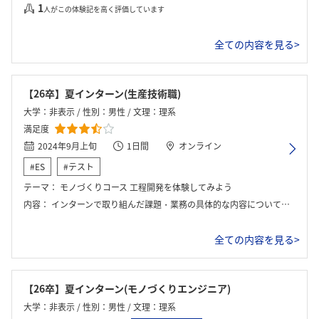
1
人がこの体験記を高く評価しています
全ての内容を見る>
【26卒】夏インターン(生産技術職)
大学：非表示 / 性別：男性 / 文理：理系
満足度
2024年9月上旬
1日間
オンライン
#ES
#テスト
テーマ：
モノづくりコース 工程開発を体験してみよう
内容：
インターンで取り組んだ課題・業務の具体的な内容については、ある車に使う部品を紹介され、それを作る上での問題点や解決案を6人チームで話し合ってプレゼンテーションを行なった。また、社員の方からヒントも得ることができるので、実際の仕事をしているような雰囲気でワークを進めた。ワークの具体的な手順にかんしては、部品の紹介、作成手順の策定、プレゼンテーションの順番に行う。
全ての内容を見る>
【26卒】夏インターン(モノづくりエンジニア)
大学：非表示 / 性別：男性 / 文理：理系