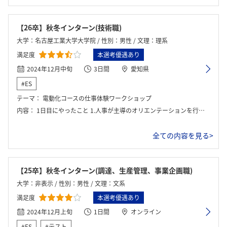
【26卒】秋冬インターン(技術職)
大学：名古屋工業大学大学院 / 性別：男性 / 文理：理系
満足度
本選考優遇あり
2024年12月中旬
3日間
愛知県
#ES
テーマ：
電動化コースの仕事体験ワークショップ
内容：
1日目にやったこと 1.人事が主導のオリエンテーションを行い、同じ部署同士でのアイスブレイクや配布物の確認などが行われた。 2.受け入れ部署に移動し、その部署での事業内容や開発意義を教えてもらった。 3.雑談ベースでの質問受け入れ。働き方や社風などを聞いた。 2日目にやったこと 1.課題の説明を受けた。自分の課題としてはモータの開発体験であり、パラメータを変更することで顧客の要求性をいかにして満たすかの説明を受けた。 2.開発体験を行いわからない箇所の質問をした。 3日目にやったこと 1.部署内での発表に向けたスライド作りを行った。 2.項目1とは別で社内全体の発表もあったので別件でスライド作りを行った。 3.社員同士が行う会議へ参加した。 4.部署内での成果報告とフィードバック 5.オリエンテーションを行った場所にて異なる部署間での発表を行った。
全ての内容を見る>
【25卒】秋冬インターン(調達、生産管理、事業企画職)
大学：非表示 / 性別：男性 / 文理：文系
満足度
本選考優遇あり
2024年12月上旬
1日間
オンライン
#ES
#テスト