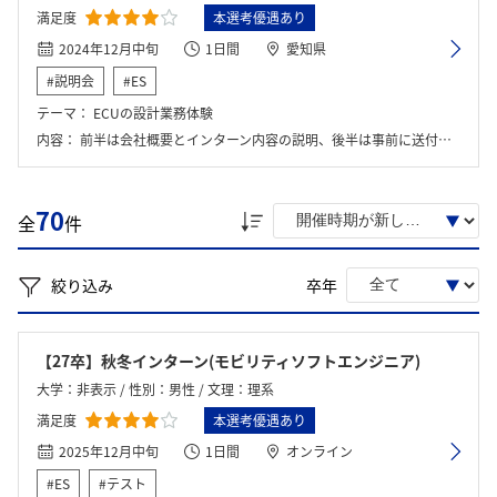
満足度
本選考優遇あり
2024年12月中旬
1日間
愛知県
#説明会
#ES
テーマ：
ECUの設計業務体験
内容：
前半は会社概要とインターン内容の説明、後半は事前に送付されたキットを用いての開発業務体験でした。
70
全
件
絞り込み
卒年
【27卒】秋冬インターン(モビリティソフトエンジニア)
大学：非表示 / 性別：男性 / 文理：理系
満足度
本選考優遇あり
2025年12月中旬
1日間
オンライン
#ES
#テスト