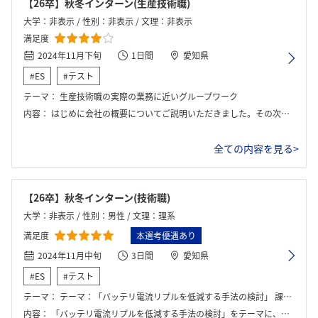
【26卒】秋冬インターン(生産技術職)
大学：非表示 / 性別：非表示 / 文理：非表示
満足度
2024年11月下旬
1日間
愛知県
#ES
#テスト
テーマ：
生産技術職の実際の業務に近いグループワーク
内容：
はじめに会社の概要についてご説明いただきました。その次に生産技術職の業務に近い内容のグループワークを行いました。最後に座談会が行われました。
全ての内容を見る>
【26卒】秋冬インターン(技術職)
大学：非表示 / 性別：男性 / 文理：理系
満足度
本選考優遇あり
2024年11月中旬
3日間
愛知県
#ES
#テスト
テーマ：
テーマ：「バッテリ電流リプルを低減する手法の検討」 課題：シミュレーションを用いて各手法の低減効果を確認し、メリット・デメリットを整理する。
内容：
「バッテリ電流リプルを低減する手法の検討」をテーマに、シミュレーションを用いた検討を行った。初日は参加者同士の自己紹介を行い、バッテリ電流リプルの低減方法やその着眼点を整理した。2日目には、MATLABを用いて各対策の効果をシミュレーションし、メリット・デメリットを分析。3日目には、得られた結果をスライドにまとめ、社員のフィードバックを受けながら発表準備を進めた。最終的に、各グループが発表を行い、インターン全体を通じての学びを共有した。