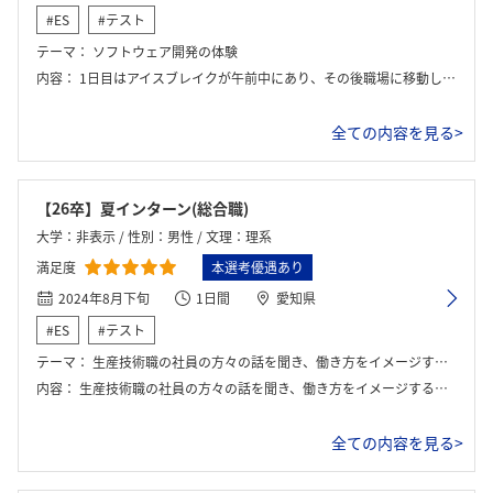
#ES
#テスト
テーマ：
ソフトウェア開発の体験
内容：
1日目はアイスブレイクが午前中にあり、その後職場に移動し、実習が始まりました。また、最終日にはプレゼンテーションもありました。
全ての内容を見る>
【26卒】夏インターン(総合職)
大学：非表示 / 性別：男性 / 文理：理系
満足度
本選考優遇あり
2024年8月下旬
1日間
愛知県
#ES
#テスト
テーマ：
生産技術職の社員の方々の話を聞き、働き方をイメージする。実際の事例に対して対策を考える。
内容：
生産技術職の社員の方々の話を聞き、働き方をイメージする。この際様々な質問をすることができる。その後、実際にラインで起きた問題に対して、なぜそうなったのか、どう対策すればよいのかを考えるグループワークを行った。
全ての内容を見る>