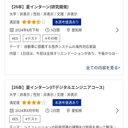
【26卒】夏インターン(研究開発)
大学：非表示 / 性別：非表示 / 文理：非表示
満足度
本選考優遇あり
2024年8月下旬
5日間
愛知県
#ES
#テスト
#その他
テーマ：
自動車に搭載する音声システムの海外対応実装
内容：
1日目は、午前は全体オリエンテーションがあり、午後からは受け入れ部署に移動して初回説明を受けた。2日目以降は、研究開発のためのデータ収集やシステム実装などを行った。4日目は、作成したシステムの性能評価と最終成果報告用の資料作成を行った。5日目は、午前に部長などの前で最終成果報告を行い、午後は全体でのクロージングと座談会を行い、インターン終了。
全ての内容を見る>
【26卒】夏インターン(ITデジタルエンジニアコース)
大学：非表示 / 性別：非表示 / 文理：非表示
満足度
本選考優遇あり
2024年8月中旬
2日間
愛知県
#ES
#テスト
テーマ：
シミュレーションの利用混雑の課題をIT技術を用いて解決する方法の提案