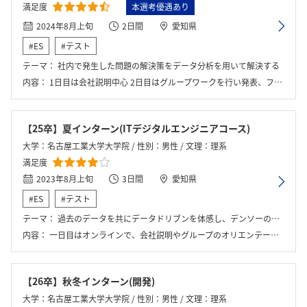
満足度
本選考優遇あり
2024年8月上旬
2日間
愛知県
#ES
#テスト
テーマ：
社内で発生した問題の解決策をデータ分析を用いて解決する
内容：
1日目は会社説明中心 2日目はグループワークを行い発表、フィードバックを受けた。その後社員座談会があった。
【25卒】夏インターン(ITデジタルエンジニアコース)
大学：名古屋工業大学大学院 / 性別：男性 / 文理：理系
満足度
2023年8月上旬
3日間
愛知県
#ES
#テスト
テーマ：
過去のデータを共にデータドリブンを体感し、デンソーの未来について考える
内容：
一日目はオンラインで、会社説明やグループのオリエンテーションであった。2日目、3日目はグループワークに取り組みおだいについて議論をした。
【26卒】秋冬インターン(開発)
大学：名古屋工業大学大学院 / 性別：男性 / 文理：理系