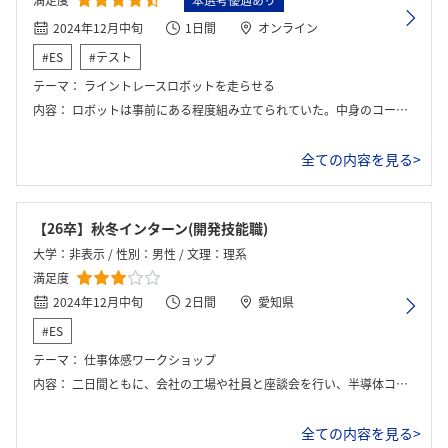
満足度
本選考優遇あり
2024年12月中旬
1日間
オンライン
#ES
#テスト
テーマ：
ライントレースロボットを走らせる
内容：
ロボットは事前にある程度組み立てられていた。中身のコードを書き換えてより早く走り、かつコースアウトをしないロボットを作ることが目標であった。作業は個人で黙々と進めていく形であったが、3人1組のグループが割り当てられており、グループ内で意見交換などが行えた。
全ての内容を見る>
【26卒】秋冬インターン(開発技能職)
大学：非表示 / 性別：男性 / 文理：理系
満足度
2024年12月中旬
2日間
愛知県
#ES
テーマ：
仕事体感ワークショップ
内容：
二日間ともに、会社の工場や社員と座談会を行い、半導体コースでの働くイメージを持つ
全ての内容を見る>