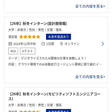
全ての内容を見る>
【26卒】秋冬インターン(設計開発職)
大学：非表示 / 性別：男性 / 文理：理系
満足度
本選考優遇あり
2024年12月中旬
1日間
オンライン
#ES
#テスト
テーマ：
デジタライズされたAI開発の仕事を体験しよう！
内容：
クラウド環境でのAI自動走行エージェント開発に取り組むインターンに参加しました。Pythonを用いて、ディープラーニングによって走行エージェントを強化し、仮想コースを完走するタイムを競う形式でした。プログラムの修正・学習の繰り返しを通じて、ソフトウェアエンジニアの思考や開発プロセス、ものづくりの醍醐味を実感しました。また、社員の方と相談しながら進める中で、実務に近い開発環境とチームでの問題解決の大切さを学びました。AIに関する知識は浅かったものの、基礎から丁寧にサポートいただけたため、安心して取り組むことができました。
全ての内容を見る>
【26卒】秋冬インターン(モビリティソフトエンジニアコー
ス)
大学：非表示 / 性別：男性 / 文理：理系