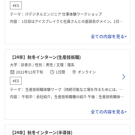
#ES
テーマ：
ITデジタルエンジニア 仕事体験ワークショップ
内容：
1日目はアイスブレイクと社員さんとの座談会がメイン。2日間は社内の問題を解決する業務を体験した。
全ての内容を見る>
【24卒】秋冬インターン(生産技術職)
大学：非表示 / 性別：男性 / 文理：理系
2022年12月下旬
1日間
オンライン
#ES
テーマ：
生産技術職体験ワーク（持続可能な工場を作るためには，今後のEV戦略について）
内容：
午前中：会社紹介，生産技術職種の紹介 午後：生産技術職体験ワーク
全ての内容を見る>
【24卒】秋冬インターン(半導体)