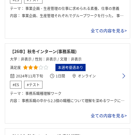
テーマ：
事業企画・生産管理の仕事に求められる素養、仕事の意義
内容：
事業企画、生産管理それぞれでグループワークを行った。 事業企画ワーク：事業部でメーカーに向けたコンペ戦略を考える。戦略のテーマや販売戦略などを考える。 生産管理ワーク：とある状況下での生産管理の仕事について。使命や施策を考える。
全ての内容を見る>
【26卒】秋冬インターン(事務系職)
大学：非表示 / 性別：非表示 / 文理：非表示
満足度
本選考優遇あり
2024年11月下旬
1日間
オンライン
#ES
#テスト
テーマ：
事務系職種理解ワーク
内容：
事務系職の中から2.3個の職種について理解を深めるワークに取り組む
全ての内容を見る>