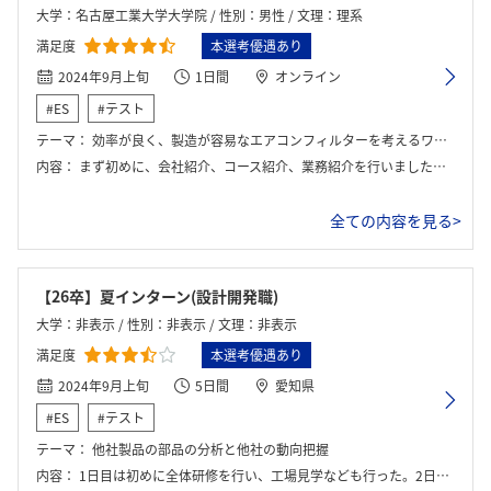
大学：名古屋工業大学大学院 / 性別：男性 / 文理：理系
満足度
本選考優遇あり
2024年9月上旬
1日間
オンライン
#ES
#テスト
テーマ：
効率が良く、製造が容易なエアコンフィルターを考えるワークを行いました。
内容：
まず初めに、会社紹介、コース紹介、業務紹介を行いました。その後ワークに取り組み、発表を行って、フィードバックを頂きました。発表後は、座談会を行って、ワークで感じた疑問点や不安点を解消しました。
全ての内容を見る>
【26卒】夏インターン(設計開発職)
大学：非表示 / 性別：非表示 / 文理：非表示
満足度
本選考優遇あり
2024年9月上旬
5日間
愛知県
#ES
#テスト
テーマ：
他社製品の部品の分析と他社の動向把握
内容：
1日目は初めに全体研修を行い、工場見学なども行った。2日目以降はテーマごとに分かれ取り組んだ。5人で1テーマに取り組み、基本は学生同士でグループワークを行った。初めに社員の方から座学を教えていただき、その後、どのようなデータが必要か話し合った。実験でデータを取った後、データを分析し、結果に対しての検討を行った。最終日には成果発表を行った。