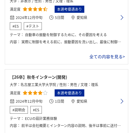
大学：非表示 / 性別：男性 / 文理：理系
満足度
本選考優遇あり
2024年12月中旬
5日間
愛知県
#ES
#テスト
テーマ：
自動車の振動を制御するために、その要因を考える
内容：
実際に制御を考える前に、振動要因を洗い出し、最後に制御ありと無しを車体に組み込んで揺れを体感する
全ての内容を見る>
【26卒】秋冬インターン(開発)
大学：名古屋工業大学大学院 / 性別：男性 / 文理：理系
満足度
本選考優遇あり
2024年12月中旬
1日間
愛知県
#説明会
#ES
テーマ：
ECUの設計業務体験
内容：
前半は会社概要とインターン内容の説明、後半は事前に送付されたキットを用いての開発業務体験でした。