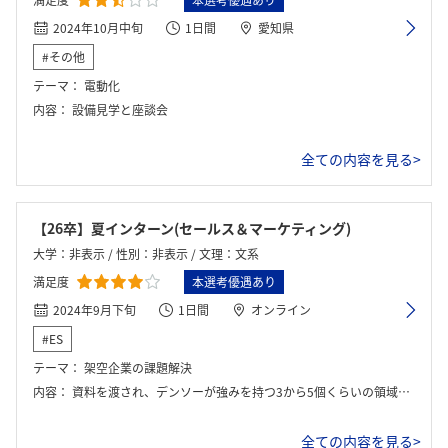
満足度
本選考優遇あり
2024年10月中旬
1日間
愛知県
#その他
テーマ：
電動化
内容：
設備見学と座談会
全ての内容を見る>
【26卒】夏インターン(セールス＆マーケティング)
大学：非表示 / 性別：非表示 / 文理：文系
満足度
本選考優遇あり
2024年9月下旬
1日間
オンライン
#ES
テーマ：
架空企業の課題解決
内容：
資料を渡され、デンソーが強みを持つ3から5個くらいの領域を提示されます。その後、お客様となるアメリカの架空のカーメーカーに対しての営業戦略のようなものを立案しました。未来の車社会はどのようなものなのかというのを考えさせられるワークです。
全ての内容を見る>