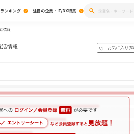
業ランキング
注目の企業・IT/DX特集
就活情報
注目の企業特集
みんなのIT業界新卒就職人気企業ランキング
みんな
[27卒] 本選考体験記投稿キャンペーン
28卒 注目企業特集
27卒 注目企業特集
みんなのDX企業就職ブランド調査
就活情報
お気に入り
(
53
注目のIT・DX企業特集
28卒 IT・DX企業特集
27卒 IT・DX企業特集
28卒
みんなのIT業界新卒就職人気企業ランキング
みんな
企業研究