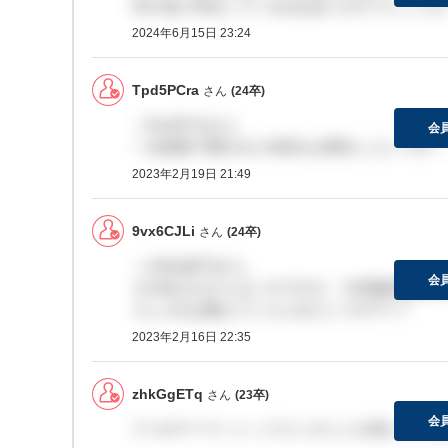
何か他に特化している点はありますでしょうか
2024年6月15日 23:24
Tpd5PCra
さん
(24卒)
＞9vx6CJLiさん
会
一次面接で聞かれた内容をお聞きしたいです！
2023年2月19日 21:49
9vx6CJLi
さん
(24卒)
＞zhkGgETqさん
会
それ私もわからないのですが、今回最終面接を
ろしければ教えていただきたいです??♂?
2023年2月16日 22:35
zhkGgETq
さん
(23卒)
会
５つのマーケットってどこのことを指している