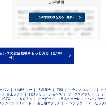
志望動機
の工程まで継続的に寄り添うことで、真の価値が発
揮されると考えている。その点貴社は、NECグルー
私はデータ解析やモデル構築の経験を通じてプログ
プの高度かつ最先端の技術力とノウハウを基盤に、
ラミングの有用性を実感し、今後は学問領域に留ま
この志望動機を見る（無料）
ワンストップで柔軟かつ継続的に最適なソリューシ
らず、ITを活用して社会の利便性向上に貢献したい
ョンを提供しており、私の想いを実現できると確信
と考え、SIer業界を志望しています。なかでも貴社
した。この強みを持つ貴社で、書店のアルバイトで
を志望する理由は二点あります。第一に、事業領域
培った課題解決力や、強みである俯瞰力・学習意欲
の広さです。貴社は国内外の多様な業界に精通し、
を活かし、お客様の課題解決に貢献することで豊か
最先端のICT技術を駆使してソリューションを提供
な未来を創造していきたい。
しており、その環境で幅広い課題に挑戦することで
ョンズの志望動機をもっと見る（全166
多角的な視点を持つSEへと成長できると考えます。
件）
第二に、システムの構築から運用まで一貫して携わ
れる点です。幅広い工程を経験することで、技術力
のみならず課題解決力やマネジメント力を磨き、将
来的には包括的に価値を提供できるエンジニアを目
指したいと考えています。
ャパン
LINEヤフー
大塚商会
TISI
トランスコスモス
Ｎ
ズ
富士ソフト
日鉄ソリューションズ
ワークスアプリケーショ
（CTC）
ＳＣＳＫ
オービック
日本ヒューレット・パッカー
ステムアンドサポート
富士通エフサス
インテック
オービック