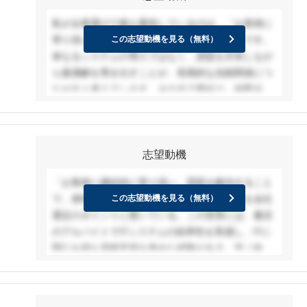
私が企業選びで最も重視しているのは、「お客様に
寄り添い、本質的な価値を提供できること」です。
この志望動機を見る（無料）
単なるシステムの導入ではなく、課題を共有しなが
ら最適解を導き出すことが、長期的な信頼関係につ
ながると考えています。その点で貴社は、中堅企業
や自治体を中心に、対話を重視しながら現場に根ざ
したソリューションを提供しており、大きな魅力を
感じました。なかでも、業界特化型の支援体制は貴
志望動機
社ならではの強みであり、バス業界向けには40年以
上の支援実績を持ち、運行管理資格者が開発や営業
「お客様に継続的に寄り添い、課題を解決すること
に関わるなど、実務に即した高い専門性が感じられ
で、便利で豊かに暮らせる未来を創る」ことを会社
この志望動機を見る（無料）
ます。また、NECグループ5社の統合によって確立
選定のポイントに置いている。この背景には、書店
された、開発から運用保守までを一貫して担える体
のアルバイトでITシステムの効率性を実感し、ITに
制も、顧客の多様なニーズに応える大きな武器だと
関心を持ち資格学習を進めた経験がある。学ぶ中
感じました。私も対話を通じてお客様の本質的な課
で、ITは社会や暮らしを根本から豊かに変えていく
題を掘り起こし、現場に根ざした価値を提供できる
大きな力と可能性を持っていると確信した。特に、
人材を目指したいと考えています。
ITシステムは構築・導入して終わりではなく、下流