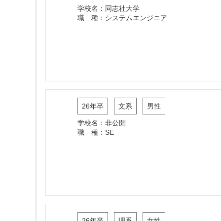
学校名：同志社大学
職 種：システムエンジニア
26年卒
文系
男性
学校名：非公開
職 種：SE
26年卒
理系
女性