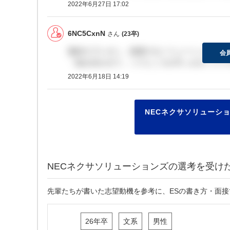
2022年6月27日 17:02
6NC5CxnN
さん
(23卒)
最終のプレゼン、提案するソリューションは１
会
「組み合わせて」ってところが引っかかってて
2022年6月18日 14:19
NECネクサソリューシ
NECネクサソリューションズの選考を受け
先輩たちが書いた志望動機を参考に、ESの書き方・面
26年卒
文系
男性