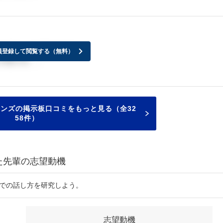
つでいいんですかね？
員登録して閲覧する（無料）
不安です、、
ョンズの掲示板口コミをもっと見る（全32
58件）
た先輩の志望動機
接での話し方を研究しよう。
志望動機