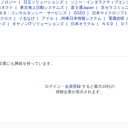
クノロジー
日立ソリューションズ
ソニー・インタラクティブエン
コネクト
東京海上日動システムズ
富士通Japan
京セラコミュ
タタ・コンサルタンシー・サービシズ
ZOZO
日本マイクロソフト
クロス
ぐるなび
アイル
JR東日本情報システム
電通総研
ンズ
キヤノンITソリューションズ
日本オラクル
ＮＳＤ
Ｄ
企業にも興味を持っています。
ログイン・会員登録
すると最大10社の
併願企業が表示されます。