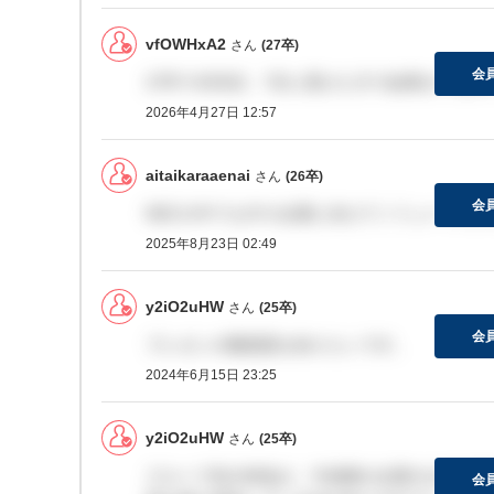
vfOWHxA2
さん
(27卒)
会
27卒で4月6日、7日に受けた方で結果きてる
2026年4月27日 12:57
aitaikaraaenai
さん
(26卒)
会
NECの中でも中小企業に向けてソリューショ
2025年8月23日 02:49
y2iO2uHW
さん
(25卒)
会
プレゼンの難易度を知りたいです。
2024年6月15日 23:25
y2iO2uHW
さん
(25卒)
グループ内の特色が、中規模の企業や公共分野
会