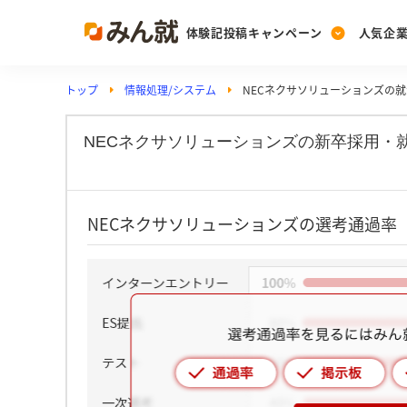
体験記投稿キャンペーン
人気企
トップ
情報処理/システム
NECネクサソリューションズの
Post
Ranking
PickUp
投稿する
ランキングを見る
注目の企業特集
NECネクサソリューションズの新卒採用・
Vote
NECネクサソリューションズの選考通過率
投票する
動画で知ろう！業界・