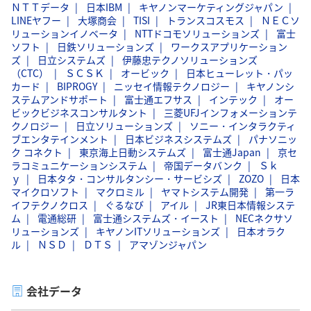
ＮＴＴデータ
日本IBM
キヤノンマーケティングジャパン
LINEヤフー
大塚商会
TISI
トランスコスモス
ＮＥＣソ
リューションイノベータ
NTTドコモソリューションズ
富士
ソフト
日鉄ソリューションズ
ワークスアプリケーション
ズ
日立システムズ
伊藤忠テクノソリューションズ
（CTC）
ＳＣＳＫ
オービック
日本ヒューレット・パッ
カード
BIPROGY
ニッセイ情報テクノロジー
キヤノンシ
ステムアンドサポート
富士通エフサス
インテック
オー
ビックビジネスコンサルタント
三菱UFJインフォメーションテ
クノロジー
日立ソリューションズ
ソニー・インタラクティ
ブエンタテインメント
日本ビジネスシステムズ
パナソニッ
ク コネクト
東京海上日動システムズ
富士通Japan
京セ
ラコミュニケーションシステム
帝国データバンク
Ｓｋ
ｙ
日本タタ・コンサルタンシー・サービシズ
ZOZO
日本
マイクロソフト
マクロミル
ヤマトシステム開発
第一ラ
イフテクノクロス
ぐるなび
アイル
JR東日本情報システ
ム
電通総研
富士通システムズ・イースト
NECネクサソ
リューションズ
キヤノンITソリューションズ
日本オラク
ル
ＮＳＤ
ＤＴＳ
アマゾンジャパン
会社データ