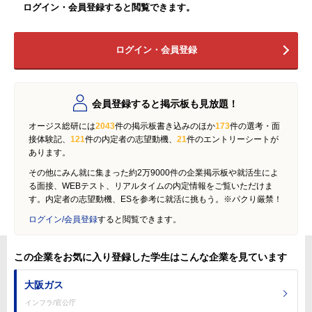
ログイン・会員登録すると閲覧できます。
ログイン・会員登録
会員登録すると掲示板も見放題！
オージス総研には
2043
件の掲示板書き込みのほか
173
件の選考・面
接体験記、
121
件の内定者の志望動機、
21
件のエントリーシートが
あります。
その他にみん就に集まった約2万9000件の企業掲示板や就活生によ
る面接、WEBテスト、リアルタイムの内定情報をご覧いただけま
す。内定者の志望動機、ESを参考に就活に挑もう。※パクり厳禁！
ログイン/会員登録
すると閲覧できます。
この企業をお気に入り登録した学生はこんな企業を見ています
大阪ガス
インフラ/官公庁