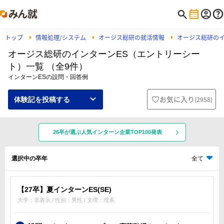
トップ
情報処理/システム
オージス総研の就活情報
オージス総研の
オージス総研のインターンES（エントリーシー
ト）一覧 （全9件）
インターンESの設問・回答例
お気に入り
(
2958
)
体験記を投稿する
26卒が選ぶ人気インターン企業TOP100発表
選択中の卒年
全て
【27卒】夏インターンES(SE)
大学：非表示 / 性別：男性 / 文理：理系