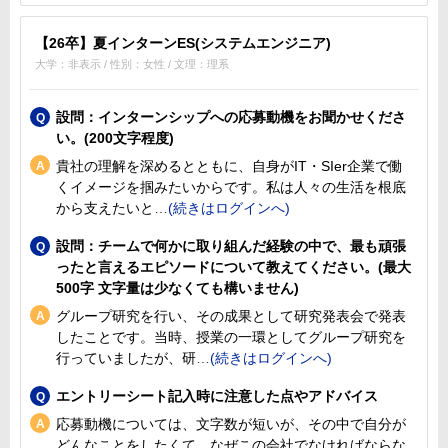
【26卒】夏インターンES(システムエンジニア)
大学：非表示 / 性別：女性 / 文理：理系
設問：インターンシップへの応募動機をお聞かせくださ
い。(200文字程度)
貴社の理解を深めるとともに、自身がIT・SIer企業で働
くイメージを掴みたいからです。私は人々の生活を根底
から支えたいと
設問：チームで何かに取り組んだ経験の中で、最も頑張
ったと言えるエピソードについて教えてください。(最大
500字 文字量は少なくても構いません)
グループ研究を行い、その成果として研究発表会で発表
したことです。当時、授業の一環としてグループ研究を
行っていましたが、研
エントリーシート記入時に注意した点やアドバイス
応募動機については、文字数が短いが、その中で自分が
どんなことをしたくて、なぜこの会社でなければならな