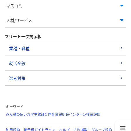
マスコミ
人材/サービス
フリートーク掲示板
業種・職種
就活全般
選考対策
キーワード
みん就の使い方
学生認証
合同企業説明会
インターン
授業評価
利用規約
掲示板ガイドライン
ヘルプ
広告掲載
グループ規約