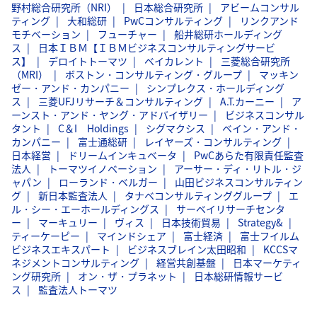
野村総合研究所（NRI）
日本総合研究所
アビームコンサル
ティング
大和総研
PwCコンサルティング
リンクアンド
モチベーション
フューチャー
船井総研ホールディング
ス
日本ＩＢＭ【ＩＢＭビジネスコンサルティングサービ
ス】
デロイトトーマツ
ベイカレント
三菱総合研究所
（MRI）
ボストン・コンサルティング・グループ
マッキン
ゼー・アンド・カンパニー
シンプレクス・ホールディング
ス
三菱UFJリサーチ＆コンサルティング
A.T.カーニー
ア
ーンスト・アンド・ヤング・アドバイザリー
ビジネスコンサル
タント
C＆I Holdings
シグマクシス
ベイン・アンド・
カンパニー
富士通総研
レイヤーズ・コンサルティング
日本経営
ドリームインキュベータ
PwCあらた有限責任監査
法人
トーマツイノベーション
アーサー・ディ・リトル・ジ
ャパン
ローランド・ベルガー
山田ビジネスコンサルティン
グ
新日本監査法人
タナベコンサルティンググループ
エ
ル・シー・エーホールディングス
サーベイリサーチセンタ
ー
マーキュリー
ヴィス
日本技術貿易
Strategy&
ティーケーピー
マインドシェア
富士経済
富士フイルム
ビジネスエキスパート
ビジネスブレイン太田昭和
KCCSマ
ネジメントコンサルティング
経営共創基盤
日本マーケティ
ング研究所
オン・ザ・プラネット
日本総研情報サービ
ス
監査法人トーマツ