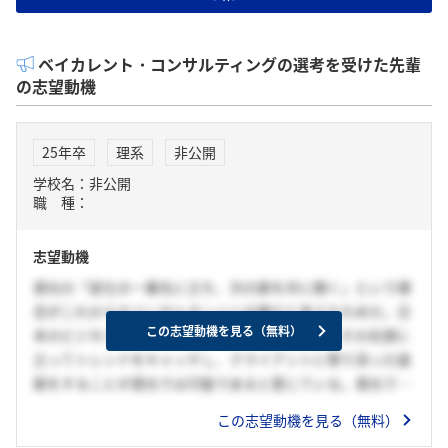
ベイカレント・コンサルティングの選考を受けた先輩
の志望動機
25年卒
理系
非公開
学校名：非公開
職 種：
志望動機
貴社の「変化の一番先に立ち、次の扉を共に開く」という理
念がこれからのコンサルタントに必要だと考えたためだ。日
この志望動機を見る（無料）
本のビジネスの形が変化を求められている中で、その先頭に
立ってトレンドをキャッチし、クライアントに寄り添った提
案をすることが貴社では可能であると感じている。貴社での
業務を通じて、最先端の視点からクライアントに寄り添うこ
この志望動機を見る（無料）
とのできる知識やスキルを獲得し、課題解決を通じて日本の