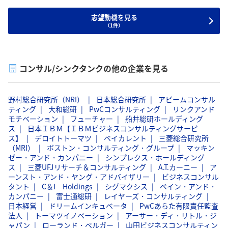
価値向上に貢献したい。
志望動機を見る
（1件）
コンサル/シンクタンクの他の企業を見る
野村総合研究所（NRI）
日本総合研究所
アビームコンサル
ティング
大和総研
PwCコンサルティング
リンクアンド
モチベーション
フューチャー
船井総研ホールディング
ス
日本ＩＢＭ【ＩＢＭビジネスコンサルティングサービ
ス】
デロイトトーマツ
ベイカレント
三菱総合研究所
（MRI）
ボストン・コンサルティング・グループ
マッキン
ゼー・アンド・カンパニー
シンプレクス・ホールディング
ス
三菱UFJリサーチ＆コンサルティング
A.T.カーニー
ア
ーンスト・アンド・ヤング・アドバイザリー
ビジネスコンサル
タント
C＆I Holdings
シグマクシス
ベイン・アンド・
カンパニー
富士通総研
レイヤーズ・コンサルティング
日本経営
ドリームインキュベータ
PwCあらた有限責任監査
法人
トーマツイノベーション
アーサー・ディ・リトル・ジ
ャパン
ローランド・ベルガー
山田ビジネスコンサルティン