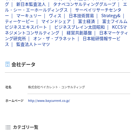
グ
新日本監査法人
タナベコンサルティンググループ
エ
ル・シー・エーホールディングス
サーベイリサーチセンタ
ー
マーキュリー
ヴィス
日本技術貿易
Strategy&
ティーケーピー
マインドシェア
富士経済
富士フイルム
ビジネスエキスパート
ビジネスブレイン太田昭和
KCCSマ
ネジメントコンサルティング
経営共創基盤
日本マーケティ
ング研究所
オン・ザ・プラネット
日本総研情報サービ
ス
監査法人トーマツ
会社データ
社名
株式会社ベイカレント・コンサルティング
ホームページ
http://www.baycurrent.co.jp/
カテゴリ一覧