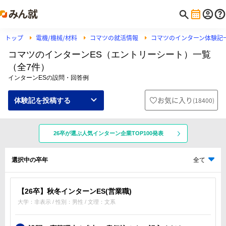
トップ
電機/機械/材料
コマツの就活情報
コマツのインターン体験記
コマツのインターンES（エントリーシート）一覧
（全7件）
インターンESの設問・回答例
お気に入り
(
18400
)
体験記を投稿する
26卒が選ぶ人気インターン企業TOP100発表
選択中の卒年
全て
【26卒】秋冬インターンES(営業職)
大学：非表示 / 性別：男性 / 文理：文系