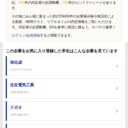
記、
401
件の内定者の志望動機、
150
件のエントリーシートがありま
す。
その他にみん就に集まった約2万9000件の企業掲示板や就活生によ
る面接、WEBテスト、リアルタイムの内定情報をご覧いただけま
す。内定者の志望動機、ESを参考に就活に挑もう。※パクり厳禁！
ログイン/会員登録
すると閲覧できます。
この企業をお気に入り登録した学生はこんな企業を見ています
旭化成
医薬/化学/化粧品
住友電気工業
電機/機械/材料
クボタ
電機/機械/材料