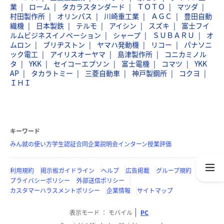
業
ローム
タカラスタンダード
ＴＯＴＯ
マツダ
村田製作所
オリンパス
川崎重工業
ＡＧＣ
豊田自動
織機
日本製鉄
テルモ
アイシン
スズキ
富士フイ
ルムビジネスイノベーション
シャープ
ＳＵＢＡＲＵ
オ
ムロン
ブリヂストン
ヤマハ発動機
リコー
パナソニ
ック電工
アイリスオーヤマ
島津製作所
コニカミノル
タ
YKK
セイコーエプソン
富士電機
コマツ
YKK
AP
タカラトミー
三菱自動車
神戸製鋼所
コクヨ
ＩＨＩ
キーワード
みん就の使い方
学生認証
合同企業説明会
インターン
授業評価
利用規約
掲示板ガイドライン
ヘルプ
広告掲載
グループ規約
プライバシーポリシー
外部送信ポリシー
カスタマーハラスメントポリシー
企業情報
サイトマップ
表示モード
モバイル
PC