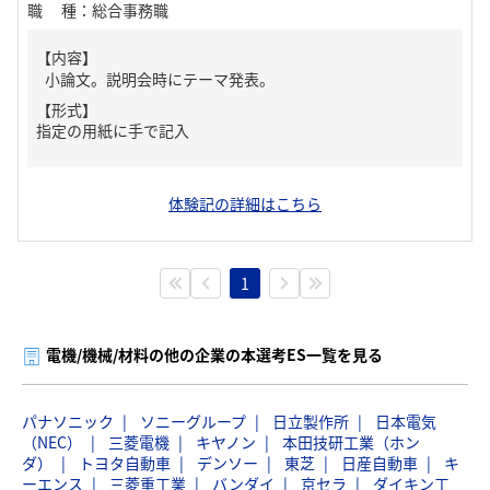
職種
：
総合事務職
【内容】
小論文。説明会時にテーマ発表。
【形式】
指定の用紙に手で記入
体験記の詳細はこちら
1
電機/機械/材料の他の企業の本選考ES一覧を見る
パナソニック
ソニーグループ
日立製作所
日本電気
（NEC）
三菱電機
キヤノン
本田技研工業（ホン
ダ）
トヨタ自動車
デンソー
東芝
日産自動車
キ
ーエンス
三菱重工業
バンダイ
京セラ
ダイキン工