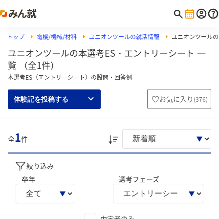
トップ
電機/機械/材料
ユニオンツールの就活情報
ユニオンツールの
ユニオンツールの本選考ES・エントリーシート 一
覧 （全1件）
本選考ES（エントリーシート）の設問・回答例
お気に入り
(
376
)
体験記を投稿する
1
全
件
絞り込み
卒年
選考フェーズ
内定者のみ