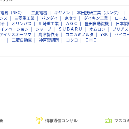
電気（NEC）
三菱電機
キヤノン
本田技研工業（ホンダ）
ンス
三菱重工業
バンダイ
京セラ
ダイキン工業
ローム
作所
オリンパス
川崎重工業
ＡＧＣ
豊田自動織機
日本製
スイノベーション
シャープ
ＳＵＢＡＲＵ
オムロン
ブリヂス
アイリスオーヤマ
島津製作所
コニカミノルタ
YKK
セイコ
ミー
三菱自動車
神戸製鋼所
コクヨ
ＩＨＩ
険
情報通信コンサル
マスコ