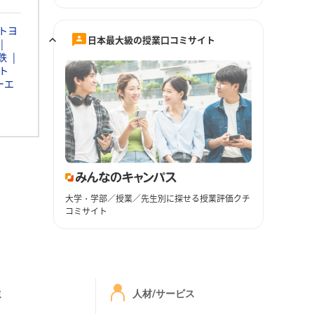
トヨ
日本最大級の授業口コミサイト
鉄
ト
ーエ
大学・学部／授業／先生別に探せる授業評価クチ
コミサイト
ミ
人材/サービス