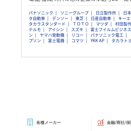
パナソニック
ソニーグループ
日立製作所
日本
タ自動車
デンソー
東芝
日産自動車
キーエ
タカラスタンダード
ＴＯＴＯ
マツダ
村田製
テルモ
アイシン
スズキ
富士フイルムビジネ
ン
ヤマハ発動機
リコー
パナソニック電工
プソン
富士電機
コマツ
YKK AP
タカラト
各種メーカー
金融/商社/保