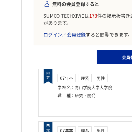
無料の会員登録すると
SUMCO TECHXIVには
173
件の掲示板書き
があります。
ログイン／会員登録
すると閲覧できます
会員
07年卒
理系
男性
学校名
：
青山学院大学大学院
職種
：
研究・開発
07年卒
理系
男性