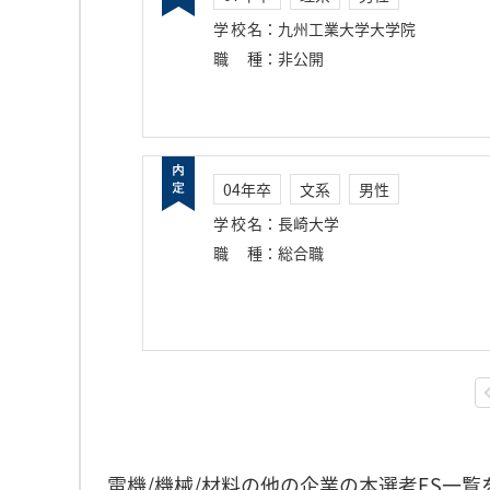
学校名
：
九州工業大学大学院
職種
：
非公開
04年卒
文系
男性
学校名
：
長崎大学
職種
：
総合職
電機/機械/材料の他の企業の本選考ES一覧