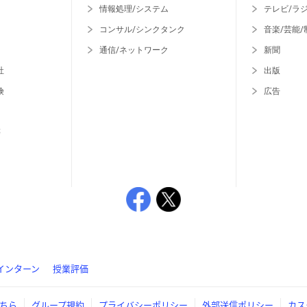
情報処理/システム
テレビ/ラ
コンサル/シンクタンク
音楽/芸能/
通信/ネットワーク
新聞
社
出版
険
広告
等
インターン
授業評価
ちら
グループ規約
プライバシーポリシー
外部送信ポリシー
カス