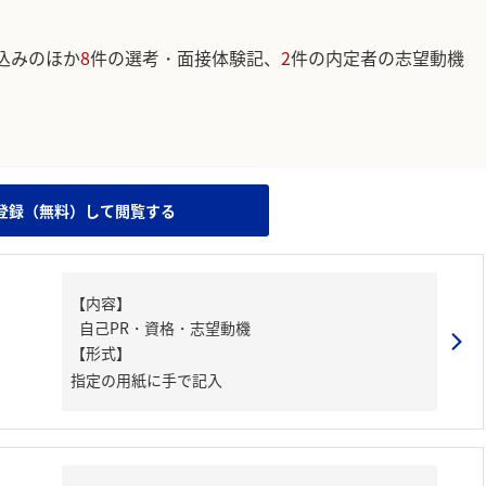
込みのほか
8
件の選考・面接体験記、
2
件の内定者の志望動機
。
登録（無料）して閲覧する
【内容】
自己PR・資格・志望動機
【形式】
指定の用紙に手で記入