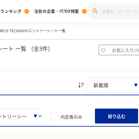
業ランキング
注目の企業・IT/DX特集
UMCO TECHXIVのエントリーシート一覧
注目の企業特集
みんなのIT業界新卒就職人気企業ランキング
みんな
[27卒] 本選考体験記投稿キャンペーン
28卒 注目企業特集
27卒 注目企業特集
みんなのDX企業就職ブランド調査
ーシート 一覧 （全3件）
お気に入り
(
7
注目のIT・DX企業特集
28卒 IT・DX企業特集
27卒 IT・DX企業特集
28卒
みんなのIT業界新卒就職人気企業ランキング
みんな
企業研究
絞り込む
内定者のみ