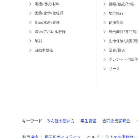
電機/機械/材料
都銀/信託/外銀
医薬/化学/化粧品
地方銀行
食品/水産/農林
信用金庫
繊維/アパレル服飾
総合商社/専門商
印刷
生命保険/損害保
自動車販売
証券/投資
クレジット信販
リース
キーワード
みん就の使い方
学生認証
合同企業説明会
利用規約
掲示板ガイドライン
ヘルプ
法人のお客様はこ