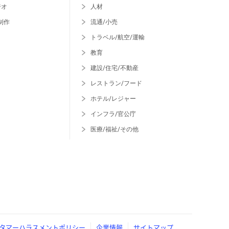
ジオ
人材
制作
流通/小売
トラベル/航空/運輸
教育
建設/住宅/不動産
レストラン/フード
ホテル/レジャー
インフラ/官公庁
医療/福祉/その他
タマーハラスメントポリシー
企業情報
サイトマップ