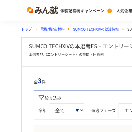
体験記投稿キャンペーン
人気企
トップ
電機/機械/材料
SUMCO TECHXIVの就活情報
S
Post
Ranking
PickUp
投稿する
ランキングを見る
注目の企業特集
SUMCO TECHXIVの本選考ES・エントリ
本選考ES（エントリーシート）の設問・回答例
Vote
投票する
3
全
件
動画で知ろう！業界・
絞り込み
卒年
選考フェーズ