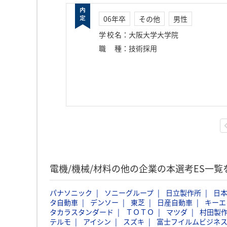
06年卒
その他
男性
学校名
：
大阪大学大学院
職種
：
技術採用
電機/機械/材料の他の企業の本選考ES一覧
パナソニック
ソニーグループ
日立製作所
日本
タ自動車
デンソー
東芝
日産自動車
キーエ
タカラスタンダード
ＴＯＴＯ
マツダ
村田製
テルモ
アイシン
スズキ
富士フイルムビジネ