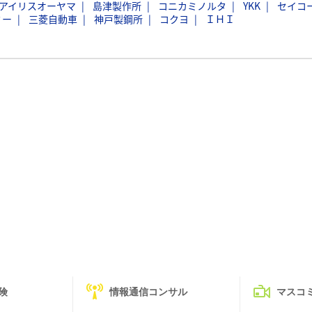
アイリスオーヤマ
島津製作所
コニカミノルタ
YKK
セイコ
ミー
三菱自動車
神戸製鋼所
コクヨ
ＩＨＩ
険
情報通信コンサル
マスコ