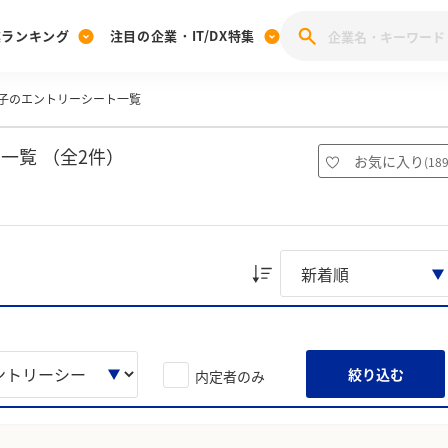
業ランキング
注目の企業・IT/DX特集
子のエントリーシート一覧
注目の企業特集
みんなのIT業界新卒就職人気企業ランキング
みんな
[27卒] 本選考体験記投稿キャンペーン
28卒 注目企業特集
27卒 注目企業特集
みんなのDX企業就職ブランド調査
一覧 （全2件）
お気に入り
(
18
注目のIT・DX企業特集
28卒 IT・DX企業特集
27卒 IT・DX企業特集
28卒
みんなのIT業界新卒就職人気企業ランキング
みんな
企業研究
絞り込む
内定者のみ