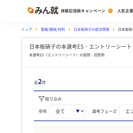
体験記投稿キャンペーン
人気企
トップ
電機/機械/材料
日本板硝子の就活情報
日本板硝
Post
Ranking
PickUp
投稿する
ランキングを見る
注目の企業特集
日本板硝子の本選考ES・エントリーシート 
本選考ES（エントリーシート）の設問・回答例
Vote
投票する
2
全
件
動画で知ろう！業界・
絞り込み
卒年
選考フェーズ