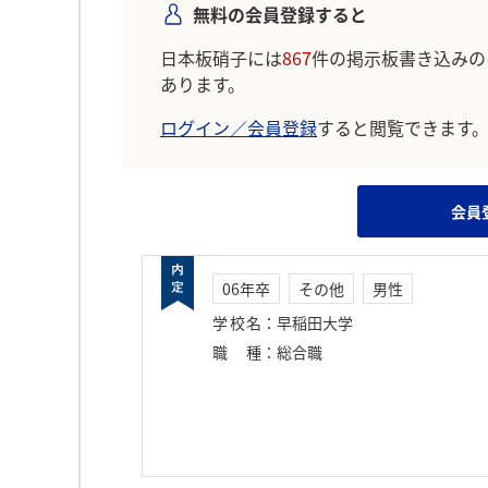
無料の会員登録すると
日本板硝子には
867
件の掲示板書き込みの
あります。
ログイン／会員登録
すると閲覧できます
会員
06年卒
その他
男性
学校名
：
早稲田大学
職種
：
総合職