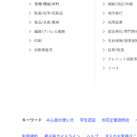
電機/機械/材料
都銀/信託/外銀
医薬/化学/化粧品
地方銀行
食品/水産/農林
信用金庫
繊維/アパレル服飾
総合商社/専門商
印刷
生命保険/損害保
自動車販売
証券/投資
クレジット信販
リース
キーワード
みん就の使い方
学生認証
合同企業説明会
利用規約
掲示板ガイドライン
ヘルプ
法人のお客様はこ