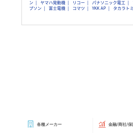
ン
ヤマハ発動機
リコー
パナソニック電工
プソン
富士電機
コマツ
YKK AP
タカラト
各種メーカー
金融/商社/保