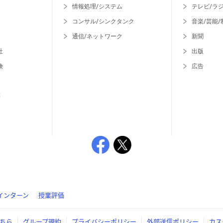
情報処理/システム
テレビ/ラ
コンサル/シンクタンク
音楽/芸能/
通信/ネットワーク
新聞
社
出版
険
広告
等
インターン
授業評価
ちら
グループ規約
プライバシーポリシー
外部送信ポリシー
カス