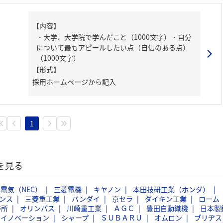
【内容】
・大学、大学院で学んだこと（1000文字）・自分
について最もアピールしたい点（自信のある点）
（1000文字）
【形式】
採用ホームページから記入
1
を見る
電気（NEC）
三菱電機
キヤノン
本田技研工業（ホンダ）
ンス
三菱重工業
バンダイ
京セラ
ダイキン工業
ローム
作所
オリンパス
川崎重工業
ＡＧＣ
豊田自動織機
日本製
スイノベーション
シャープ
ＳＵＢＡＲＵ
オムロン
ブリヂス