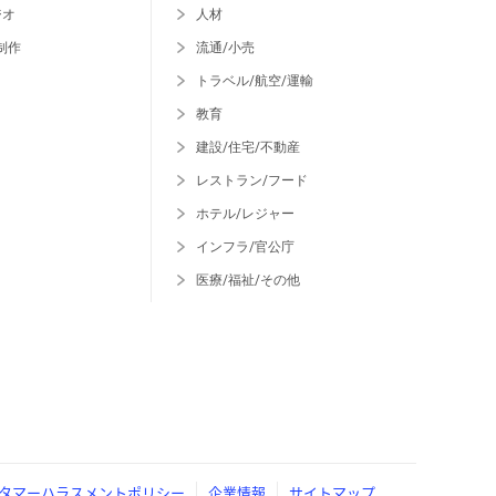
ジオ
人材
制作
流通/小売
トラベル/航空/運輸
教育
建設/住宅/不動産
レストラン/フード
ホテル/レジャー
インフラ/官公庁
医療/福祉/その他
タマーハラスメントポリシー
企業情報
サイトマップ