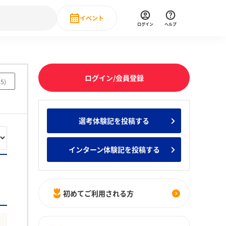
イベント
ログイン
ヘルプ
Event
の新卒就職人気企業ランキング
みんなのインターン人気企業ランキン
直近のイベント一覧
ログイン/会員登録
95
)
もっと見る
 IT・DX現場社員インタビュー
選考体験記を投稿する
の新卒就職人気企業ランキング
みんなのインターン人気企業ランキン
インターン体験記を投稿する
初めてご利用される方