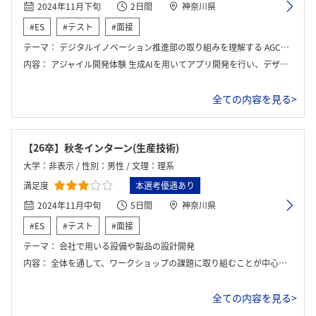
2024年11月下旬
2日間
神奈川県
#ES
#テスト
#面接
テーマ：
デジタルイノベーション推進部の取り組みを理解する AGCのデジタル技術を活用したイノベーション活動を体験し、グループワークを通じてその取り組みを理解することがテーマでした。
内容：
アジャイル開発体験 生成AIを用いてアプリ開発を行い、デザイン思考を活用したアジャイル開発のプロセスを体験しました。 グループワーク 他のグループが設定した課題に対して、どのような機能が望ましいかを考えるワークを行いました。 AGCの事業理解 2日目のワークでは、AGCの事業や働き方を理解するための自己分析ワークや、AGCらしさ理解ワークを行いました。 拠点見学 横浜ものづくり研修センターでの実際の製造現場や技術開発拠点を見学し、AGCの技術力とイノベーションを感じる機会がありました。
全ての内容を見る>
【26卒】秋冬インターン(生産技術)
大学：非表示 / 性別：男性 / 文理：理系
満足度
本選考優遇あり
2024年11月中旬
5日間
神奈川県
#ES
#テスト
#面接
テーマ：
会社で用いる設備や製品の設計開発
内容：
全体を通して、ワークショップの課題に取り組むことが中心に作業をする。また、会社説明、施設見学、座談会などが設けられている。社員との面談や懇親会などは多く設定されているので、多くの社員から情報を得ることができる。
全ての内容を見る>