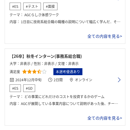
#ES
#テスト
#面接
テーマ：
AGCらしさ体感ワーク
内容：
1日目に技術系総合職の職種の説明について幅広く学んだ．その後，若手や部長クラスの社員の方，中堅クラスの方など幅広い年次の方と座談会のような形式でお話をすることができた． 2日目にはAGCらしさ体感ワークというどのように研究や社会実装を行っていくと収益を伸ばすことができるかすごろくのような方式で体験するという独自のゲームを行った．
全ての内容を見る>
【26卒】秋冬インターン(事務系総合職)
大学：非表示 / 性別：非表示 / 文理：非表示
満足度
本選考優遇あり
2024年12月中旬
2日間
オンライン
#ES
#GD
テーマ：
どの事業にどれだけのコストを投資するかのゲーム
内容：
AGCが展開している事業内容について説明があった後、チームに分かれてどの事業部にどれだけのコストをかけるのかを決める。最終的な売り上げで勝ち負けを競う。
全ての内容を見る>