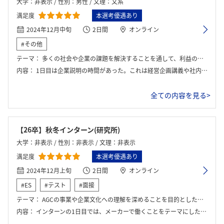
大学：非表示 / 性別：男性 / 文理：文系
満足度
本選考優遇あり
2024年12月中旬
2日間
オンライン
#その他
テーマ：
多くの社会や企業の課題を解決することを通して、利益の最大化を目指す。
内容：
1日目は企業説明の時間があった。これは経営企画講義や社内DI講義など社内の活動を具体的に長時間聞くことができた。その後は上記テーマに沿ったグループワークが行われ、営業社員の方とお話しできる機会があった。2日目は社内転職や福利厚生等に関しての説明会があり、その後は複数の社員の方との座談会があった。そしてオンラインでのオフィス見学が行われた。
全ての内容を見る>
【26卒】秋冬インターン(研究所)
大学：非表示 / 性別：非表示 / 文理：非表示
満足度
本選考優遇あり
2024年12月上旬
2日間
オンライン
#ES
#テスト
#面接
テーマ：
AGCの事業や企業文化への理解を深めることを目的としたプログラムで、グループワークや社員との座談会、講義形式の説明を通じて進行しました。
内容：
インターンの1日目では、メーカーで働くことをテーマにしたグループワークを行い、研究所の各部門の業務内容について説明を受けました。その後、各部門の社員の方々と個別に座談会を行い、現場での具体的な業務内容やキャリアについて直接お話を伺いました。インターンの2日目では、社員の方々との座談会に加え、AGCについて深く理解するためのグループワークを実施しました。また、自己分析を深めるワークにも取り組み、自分の強みや価値観を再確認する機会がありました。