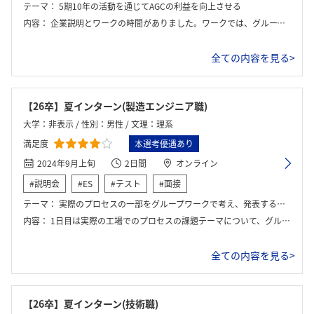
テーマ：
5期10年の活動を通じてAGCの利益を向上させる
内容：
企業説明とワークの時間がありました。ワークでは、グループの中で各メンバーが営業1部、営業2部、製造、開発のいずれかを担当し、資料を読み部門内外と意見交換しながら方向性を決定していきました。
全ての内容を見る>
【26卒】夏インターン(製造エンジニア職)
大学：非表示 / 性別：男性 / 文理：理系
満足度
本選考優遇あり
2024年9月上旬
2日間
オンライン
#説明会
#ES
#テスト
#面接
テーマ：
実際のプロセスの一部をグループワークで考え、発表することで、製造エンジニア職についての理解を深める
内容：
1日目は実際の工場でのプロセスの課題テーマについて、グループで話し合いや役割分担を行い、資料を作成した。2日目は、実際に発表を行った。
全ての内容を見る>
【26卒】夏インターン(技術職)