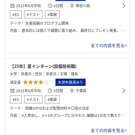
2023年8月中旬
6日間
神奈川県
#ES
#テスト
#面接
テーマ：
生産設備のプログラム開発
内容：
基本的には個人で課題に取り組み、 最終日にプレゼン発表。 合間に色々な人との座談会を多く設けていただいた。 色々なインターンに行ったがダントツで座談会が多かった。
全ての内容を見る>
【25卒】夏インターン(設備技術職)
大学：非表示 / 性別：非表示 / 文理：理系
満足度
本選考優遇あり
2023年8月中旬
5日間
千葉県
#ES
#テスト
#面接
テーマ：
硫酸のPIDおよび配管材料や口径の決定
内容：
9人参加し、3×3のグループに分かれた 課題は3日目で教えてもらい、1日目から3日目からは部門ごとの講義が行われた 講義は化学品工場に必要な工場の物理法則やその計算方法など、大学の数理系講義＋αの内容でついていくのがなかなかに大変だった 配布資料はざっと10枚程度で、提出は3枚だった。情報漏洩の観点から、インターン最終日にすべて回収された 社員とは毎日報告書という名の交換日記をするため、知りたいことは5日中いつでも聞くことが出来る 3日目から課題が課されるため、間に合わず4日目は全員でホテルで徹夜した 毎年徹夜文化があるようだったが、社員には形式上徹夜は反対された しかし、徹夜なしで間に合う量感ではなかった。それは社員も理解していた グループの人たちとは毎日夜ご飯を外食しにいった そのため大変仲良くなった 勝敗や特典はなし。質疑応答の時間に感想や、講義で習ったことの復習をさせられた 最後に課題の模範解答も示された
全ての内容を見る>