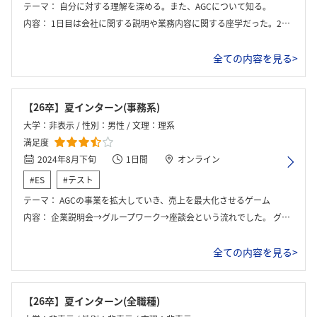
テーマ：
自分に対する理解を深める。また、AGCについて知る。
内容：
1日目は会社に関する説明や業務内容に関する座学だった。2日目は自分の性格検査の結果を見せてもらい、グループで話し合いながら自分への理解を深めた。また、座談会に参加した。
全ての内容を見る>
【26卒】夏インターン(事務系)
大学：非表示 / 性別：男性 / 文理：理系
満足度
2024年8月下旬
1日間
オンライン
#ES
#テスト
テーマ：
AGCの事業を拡大していき、売上を最大化させるゲーム
内容：
企業説明会→グループワーク→座談会という流れでした。 グループワークはAGCの持つ事業の内、どの事業を伸ばしていくかで、売上が変わるというものでした。
全ての内容を見る>
【26卒】夏インターン(全職種)