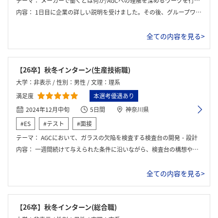
テーマ：
メーカーで働くとは何か/AGCへの理解を深めるワークを行いました
内容：
1日目に企業の詳しい説明を受けました。その後、グループワークで「メーカーで働くとは」について議論し、発表を行いました。その後、社員お方との座談会が開かれ、直接お話を聞くことができました。2日目は、「AGCを理解する」をテーマに、実際の業務形式のゲームを行いました。
全ての内容を見る>
【26卒】秋冬インターン(生産技術職)
大学：非表示 / 性別：男性 / 文理：理系
満足度
本選考優遇あり
2024年12月中旬
5日間
神奈川県
#ES
#テスト
#面接
テーマ：
AGCにおいて、ガラスの欠陥を検査する検査台の開発・設計
内容：
一週間続けて与えられた条件に沿いながら、検査台の構想や設計方法を考え、実行した。ところどころの隙間時間にオフィスの見学をした。
全ての内容を見る>
【26卒】秋冬インターン(総合職)