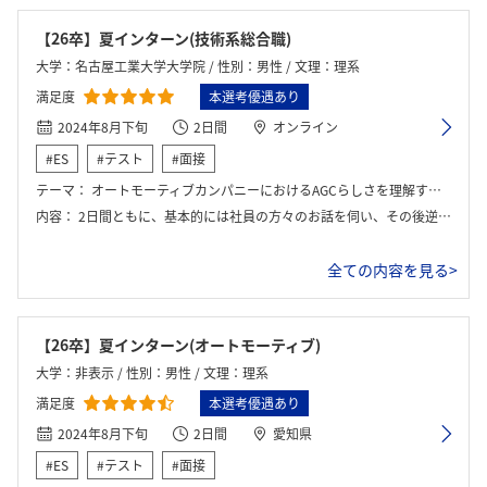
【26卒】夏インターン(技術系総合職)
大学：名古屋工業大学大学院 / 性別：男性 / 文理：理系
満足度
本選考優遇あり
2024年8月下旬
2日間
オンライン
#ES
#テスト
#面接
テーマ：
オートモーティブカンパニーにおけるAGCらしさを理解する2日間
内容：
2日間ともに、基本的には社員の方々のお話を伺い、その後逆質問をするという形式でインターンシップは進行した。また、2日目ではAGCらしさ体感ワークというグループワークも行われた。
全ての内容を見る>
【26卒】夏インターン(オートモーティブ)
大学：非表示 / 性別：男性 / 文理：理系
満足度
本選考優遇あり
2024年8月下旬
2日間
愛知県
#ES
#テスト
#面接