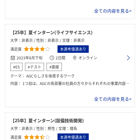
全ての内容を見る>
【25卒】夏インターン(ライフサイエンス)
大学：非表示 / 性別：非表示 / 文理：非表示
満足度
本選考優遇あり
2023年8月下旬
2日間
オンライン
#ES
#テスト
#面接
テーマ：
AGCらしさを体感するワーク
内容：
1つ目は、AGCの各部署の社員の方々からそれぞれの事業内容の紹介を受ける座談会が行われた。2つ目は、AGCの事業の進め方を学ぶことができる特殊なグループワークが行われた。
全ての内容を見る>
【25卒】夏インターン(設備技術開発)
大学：非表示 / 性別：男性 / 文理：理系
満足度
本選考優遇あり