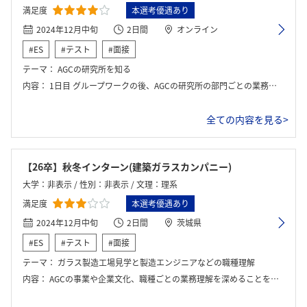
満足度
本選考優遇あり
2024年12月中旬
2日間
オンライン
#ES
#テスト
#面接
テーマ：
AGCの研究所を知る
内容：
1日目 グループワークの後、AGCの研究所の部門ごとの業務内容についての講義がありました。その後、様々な部門の社員の方と座談会をしていただいて、それぞれの事業について詳しく話を伺った。 2日目 社員の方々との座談会とAGCへの理解を深めるグループワークを実施しました。また、自己理解を深めるワークに取り組み、自身の強みを理解することで、今後のキャリアを考えるきっかけになった。
全ての内容を見る>
【26卒】秋冬インターン(建築ガラスカンパニー)
大学：非表示 / 性別：非表示 / 文理：理系
満足度
本選考優遇あり
2024年12月中旬
2日間
茨城県
#ES
#テスト
#面接
テーマ：
ガラス製造工場見学と製造エンジニアなどの職種理解
内容：
AGCの事業や企業文化、職種ごとの業務理解を深めることを目的としたプログラム