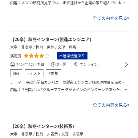
内容：
AGCの研究所見学では、まず社員から企業の取り組んでいる技術や研究開発の方向性について説明を受けた。その後、実際の研究施設を見学し、どのように新技術が開発され、社会課題に対応しているのかを具体的に理解した。特に、環境問題や持続可能性に配慮した技術が多く、AGCの研究がどのように社会に貢献しているかを深く学んだ。座談会では、社員と直接対話し、日々の業務やチームワーク、キャリアパスについて話す機会があった。これにより、企業の社風や社員の価値観に対する理解が深まり、実際に働く姿をイメージしやすくなった。
全ての内容を見る>
【26卒】秋冬インターン(製造エンジニア)
大学：非表示 / 性別：男性 / 文理：理系
満足度
本選考優遇あり
2024年12月中旬
2日間
オンライン
#ES
#テスト
#面接
テーマ：
AGC化学品カンパニーの製造エンジニア職の理解度を深めるワーク
内容：
2日間ともにグループワークがメインのインターンであった．2グループに分けてのワークであり，全体での発表もあった．
全ての内容を見る>
【26卒】秋冬インターン(技術系)
大学：非表示 / 性別：非表示 / 文理：非表示