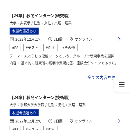
【24卒】秋冬インターン(研究職)
大学：非表示 / 性別：女性 / 文理：理系
本選考優遇あり
2022年12月上旬
2日間
オンライン
#ES
#テスト
#面接
#その他
テーマ：
AGCらしさ理解ワークという、グループで新規事業を選択していき利益を上げていくシミュレーションゲームを行った。
内容：
基本的に研究所の説明や質疑応答、座談会がメインであった。
全ての内容を見る>
【24卒】秋冬インターン(技術職)
大学：京都大学大学院 / 性別：男性 / 文理：理系
本選考優遇あり
2022年12月上旬
2日間
オンライン
#ES
#テスト
#面接