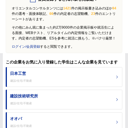
オリエンタルコンサルタンツには
1421
件の掲示板書き込みのほか
94
件の選考・面接体験記、
66
件の内定者の志望動機、
23
件のエントリ
ーシートがあります。
その他にみん就に集まった約2万9000件の企業掲示板や就活生によ
る面接、WEBテスト、リアルタイムの内定情報をご覧いただけま
す。内定者の志望動機、ESを参考に就活に挑もう。※パクり厳禁！
ログイン/会員登録
すると閲覧できます。
この企業をお気に入り登録した学生はこんな企業を見ています
日本工営
建設/住宅/不動産
建設技術研究所
建設/住宅/不動産
オオバ
建設/住宅/不動産