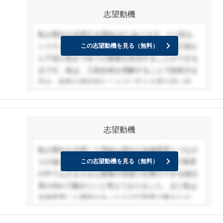
す。私は多岐に渡る分野に関心があるので、システ
志望動機
ムエンジニアとして様々な業種に関わることができ
ることに魅力を感じます。入社後は、貴社の教育制
私が貴社を志望する理由は2つあります。1つ目は、
度を活かし、技術力とマネジメント力を兼ね備え、
システムエンジニアとして顧客の課題を上流工程か
この志望動機を見る（無料）
次世代型SI事業を牽引する一員として貢献したいで
ら下流工程まで全ての業務を担当することができる
す。
点です。私は、工程全体を理解することで技術力を
高め、顧客の潜在的なニーズに応える質の高い提案
ができるシステムエンジニアになりたいと考えてい
ます。2つ目は、幅広い事業を提供している点で
す。私は多岐に渡る分野に関心があるので、システ
志望動機
ムエンジニアとして様々な業種に関わることができ
ることに魅力を感じます。入社後は、貴社の教育制
私が貴社を志望した理由は貴社が金融業界とつなが
度を活かし、技術力とマネジメント力を兼ね備え、
りの強い独立系のSIerであるからです。私はIT業界
この志望動機を見る（無料）
次世代型SI事業を牽引する一員として貢献したいで
の中でもさまざまな業務や現場で仕事のできる独立
す。
系のSIerで働きたいと考えておりました。また私は
金融業界にも興味があったのでIT業界で働きながら
金融業界にも関わることのできる貴社で働きたいと
考えました。貴社であればさまざまな企業のDX化を