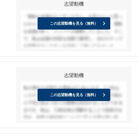
志望動機
らの信頼を積み重ねてこられた御社の一員として、
私も社会の役に立てるエンジニアになりたい、そし
「無駄な会議をなくすシステム」を作りたいと思っ
て成長していきたいと強く願っています。
たからです。大学でのプロジェクトにおいて、無駄
この志望動機を見る（無料）
以前インターンシップに参加させていただいた際に
な会議が多く、メンバーが疲弊していました。そこ
は、社員の方々がとても和やかな雰囲気の中で、お
で、私は会議の内容を自動で整理し、次のステップ
互いに協力しながら仕事を進めている様子を拝見し
を提案するシステムを自作して使ってみました。Ｔ
ました。また、業務に必要な知識を基礎からしっか
ＤＣソフトの持つ多様なシステム開発のノウハウを
りと学べる研修制度が充実していると伺い、チーム
活かせば、このアイデアを現実に、そして企業向け
で力を合わせながら自分自身も高めていける、そん
に展開できると感じ、応募しました。効率的な業務
な環境だと実感しました。
志望動機
環境をITの力で実現したいと考えています。
このような温かく、かつ成長できる場所で、社会に
貢献するやりがいを感じながら、エンジニアとして
私が貴社を志望する理由は2つあります。1つ目は、
の腕を磨いていきたいと心から思っています。
システムエンジニアとして顧客の課題を上流工程か
この志望動機を見る（無料）
ら下流工程まで全ての業務を担当することができる
点です。私は、工程全体を理解することで技術力を
高め、顧客の潜在的なニーズに応える質の高い提案
ができるシステムエンジニアになりたいと考えてい
ます。2つ目は、幅広い事業を提供している点で