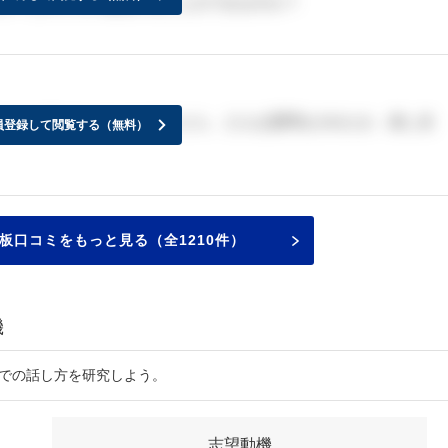
か？どのぐらい延長することができますか？
られた方いらっしゃいましたら、どんな質問をされたか、差し支
員登録して閲覧する（無料）
板口コミをもっと見る（全1210件）
機
接での話し方を研究しよう。
志望動機