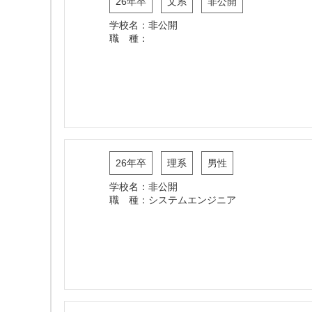
26年卒
文系
非公開
学校名：非公開
職 種：
26年卒
理系
男性
学校名：非公開
職 種：システムエンジニア