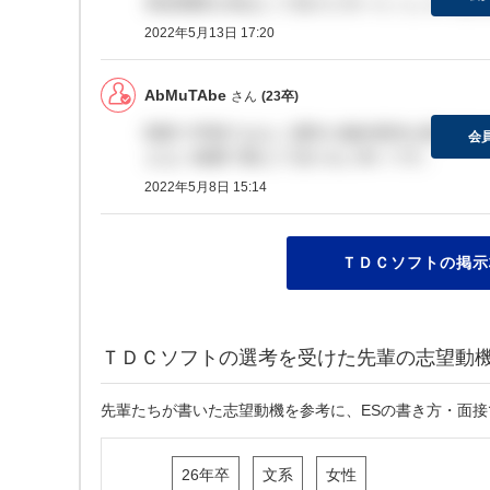
承諾期限を伸ばして頂けた方いらっしゃいます
2022年5月13日 17:20
AbMuTAbe
さん
(23卒)
関西で早期ではなく通常の最終選考を既に終え
会
えない範囲で教えて頂けると幸いです。
2022年5月8日 15:14
ＴＤＣソフトの掲示
ＴＤＣソフトの選考を受けた先輩の志望動
先輩たちが書いた志望動機を参考に、ESの書き方・面
26年卒
文系
女性