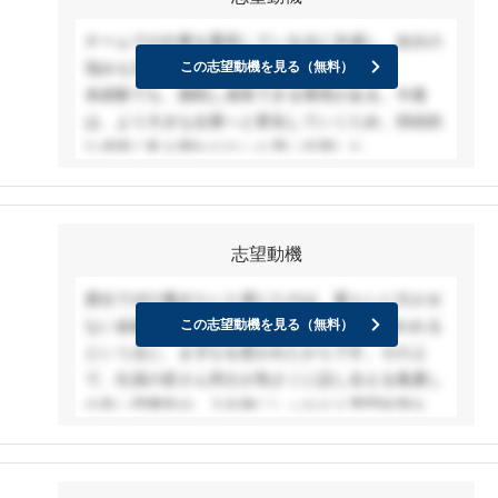
チームでの仕事を重視している点に共感し、自分の
強みも活かせると考えた。
この志望動機を見る（無料）
未経験でも、挑戦し成長できる環境がある。今後
は、より大きな企業へと変化していくため、持続的
な成長に私も関わりたいと思い志望した。
志望動機
貴社でぜひ働きたいと感じたのは、暮らしに欠かせ
ない金融の仕組みを支えるシステム開発に携われる
この志望動機を見る（無料）
という点に、まず心を惹かれたからです。その上
で、社員の皆さん同士が気さくに話し合える風通し
の良い雰囲気や、入社後にしっかりと専門知識を学
べる研修制度が整っていることにも大きな魅力を感
じています。
金融の分野で、長年にわたり高い技術力とお客様か