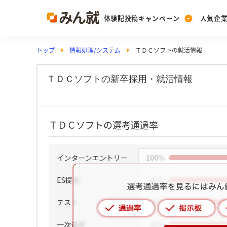
体験記投稿キャンペーン
人気企
トップ
情報処理/システム
ＴＤＣソフトの就活情報
Post
Ranking
PickUp
投稿する
ランキングを見る
注目の企業特集
ＴＤＣソフトの新卒採用・就活情報
Vote
ＴＤＣソフトの選考通過率
投票する
動画で知ろう！業界・