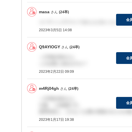
masa
さん
(24卒)
会
コーディングテストできた人どれくらいいます
2023年3月5日 14:08
Q9AYlOGY
さん
(24卒)
＞CPBBJ5EKさん
会
この企業に決めますか？
2023年2月22日 09:09
m4Rj04gh
さん
(24卒)
＞CPBBJ5EKさん
会
今週、一次面接です。
質問内容と、どのような事が深堀されたのか教
2023年1月17日 19:38