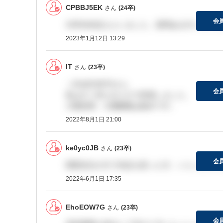
CPBBJ5EK
さん
(24卒)
会
24卒内内定もらいました。質問ある方いらっ
2023年1月12日 13:29
IT
さん
(23卒)
＞EhoEOW7Gさん
会
私はすぐ切られたので辞退しました。
大量採用、大量離職は勘弁です。
2022年8月1日 21:00
ke0yc0JB
さん
(23卒)
会
関西支社の方で内定を貰った方、いらっしゃい
2022年6月1日 17:35
EhoEOW7G
さん
(23卒)
会