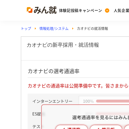
体験記投稿キャンペーン
人気企
トップ
情報処理/システム
カオナビの就活情報
Post
Ranking
PickUp
投稿する
ランキングを見る
注目の企業特集
カオナビの新卒採用・就活情報
Vote
カオナビの選考通過率
投票する
動画で知ろう！業界・
カオナビの通過率は公開準備中です。皆さまから