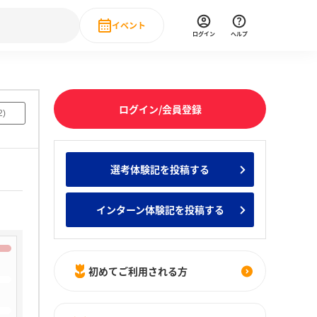
イベント
ログイン
ヘルプ
Event
の新卒就職人気企業ランキング
みんなのインターン人気企業ランキン
直近のイベント一覧
ログイン/会員登録
2
)
もっと見る
 IT・DX現場社員インタビュー
選考体験記を投稿する
の新卒就職人気企業ランキング
みんなのインターン人気企業ランキン
インターン体験記を投稿する
初めてご利用される方