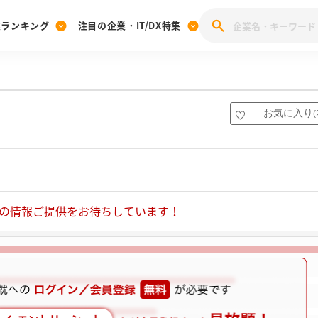
業ランキング
注目の企業・IT/DX特集
注目の企業特集
みんなのIT業界新卒就職人気企業ランキング
みんな
[27卒] 本選考体験記投稿キャンペーン
28卒 注目企業特集
27卒 注目企業特集
みんなのDX企業就職ブランド調査
お気に入り
(
注目のIT・DX企業特集
28卒 IT・DX企業特集
27卒 IT・DX企業特集
28卒
みんなのIT業界新卒就職人気企業ランキング
みんな
企業研究
の情報ご提供をお待ちしています！