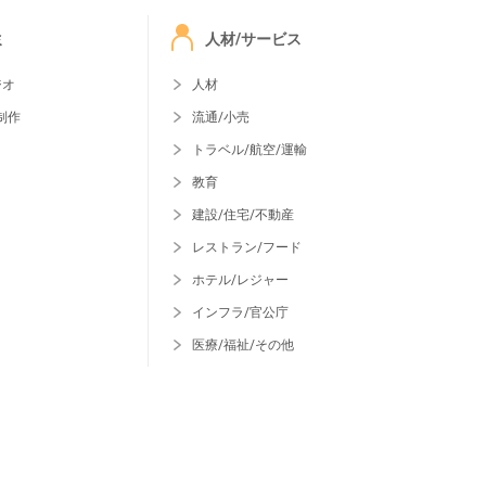
ミ
人材/サービス
ジオ
人材
制作
流通/小売
トラベル/航空/運輸
教育
建設/住宅/不動産
レストラン/フード
ホテル/レジャー
インフラ/官公庁
医療/福祉/その他