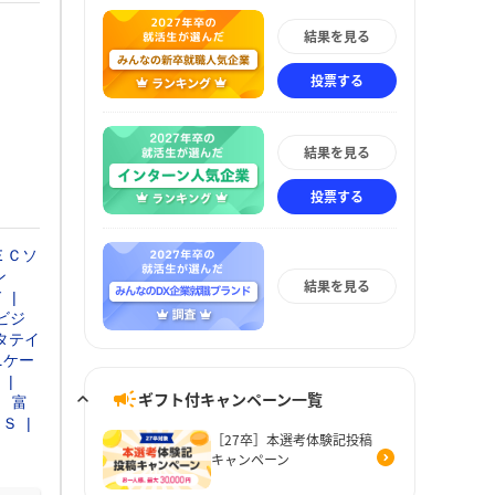
結果を見る
投票する
結果を見る
投票する
ＥＣソ
ン
結果を見る
ド
ビジ
タテイ
ニケー
ギフト付キャンペーン一覧
富
ＴＳ
［27卒］本選考体験記投稿
キャンペーン