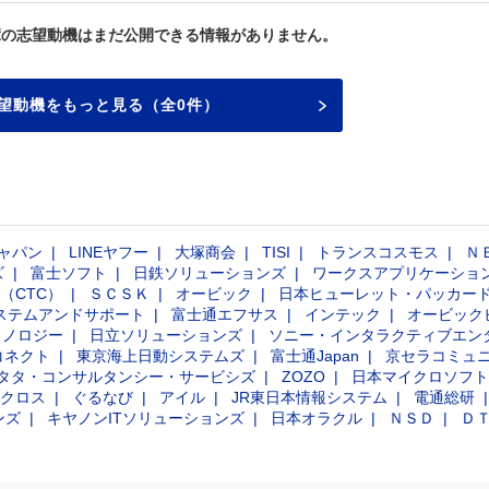
輩の志望動機はまだ公開できる情報がありません。
望動機をもっと見る（全0件）
ャパン
LINEヤフー
大塚商会
TISI
トランスコスモス
Ｎ
ズ
富士ソフト
日鉄ソリューションズ
ワークスアプリケーショ
（CTC）
ＳＣＳＫ
オービック
日本ヒューレット・パッカー
ステムアンドサポート
富士通エフサス
インテック
オービック
クノロジー
日立ソリューションズ
ソニー・インタラクティブエン
コネクト
東京海上日動システムズ
富士通Japan
京セラコミュ
タタ・コンサルタンシー・サービシズ
ZOZO
日本マイクロソフト
クロス
ぐるなび
アイル
JR東日本情報システム
電通総研
ンズ
キヤノンITソリューションズ
日本オラクル
ＮＳＤ
Ｄ