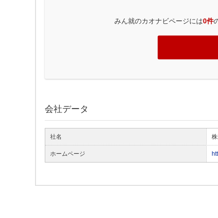
みん就のカオナビページには
0件
会社データ
社名
株
ホームページ
ht