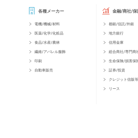
各種メーカー
金融/商社/保
電機/機械/材料
都銀/信託/外銀
医薬/化学/化粧品
地方銀行
食品/水産/農林
信用金庫
繊維/アパレル服飾
総合商社/専門商
印刷
生命保険/損害保
自動車販売
証券/投資
クレジット信販
リース