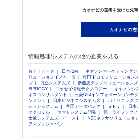
カオナビの選考を受けた先
カオナビの志
情報処理/システムの他の企業を見る
ＮＴＴデータ
日本IBM
キヤノンマーケティングジ
リューションイノベータ
NTTドコモソリューション
ズ
日立システムズ
伊藤忠テクノソリューションズ
BIPROGY
ニッセイ情報テクノロジー
キヤノンシ
ネスコンサルタント
三菱UFJインフォメーションテ
ンメント
日本ビジネスシステムズ
パナソニック 
ションシステム
帝国データバンク
Ｓｋｙ
日本
マクロミル
ヤマトシステム開発
第一ライフテクノ
士通システムズ・イースト
NECネクサソリューショ
アマゾンジャパン