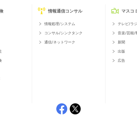
険
情報通信コンサル
マスコ
情報処理/システム
テレビ/ラ
コンサル/シンクタンク
音楽/芸能/
通信/ネットワーク
新聞
社
出版
険
広告
等