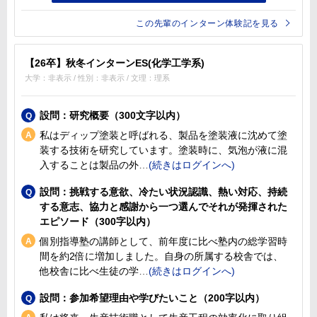
この先輩のインターン体験記を見る
【26卒】秋冬インターンES(化学工学系)
大学：非表示 / 性別：非表示 / 文理：理系
設問：研究概要（300文字以内）
私はディップ塗装と呼ばれる、製品を塗装液に沈めて塗
装する技術を研究しています。塗装時に、気泡が液に混
入することは製品の外
設問：挑戦する意欲、冷たい状況認識、熱い対応、持続
する意志、協力と感謝から一つ選んでそれが発揮された
エピソード（300字以内）
個別指導塾の講師として、前年度に比べ塾内の総学習時
間を約2倍に増加しました。自身の所属する校舎では、
他校舎に比べ生徒の学
設問：参加希望理由や学びたいこと（200字以内）