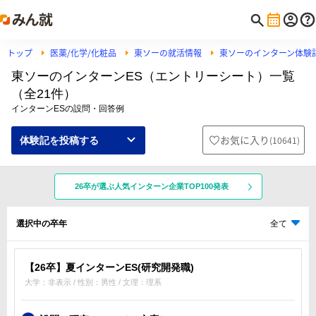
トップ
医薬/化学/化粧品
東ソーの就活情報
東ソーのインターン体験
東ソーのインターンES（エントリーシート）一覧
（全21件）
インターンESの設問・回答例
お気に入り
(
10641
)
体験記を投稿する
26卒が選ぶ人気インターン企業TOP100発表
選択中の卒年
全て
【26卒】夏インターンES(研究開発職)
大学：非表示 / 性別：男性 / 文理：理系