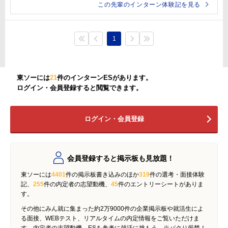
この先輩のインターン体験記を見る
1
東ソーには
21
件のインターンESがあります。
ログイン・会員登録すると閲覧できます。
ログイン・会員登録
会員登録すると掲示板も見放題！
東ソーには
4401
件の掲示板書き込みのほか
319
件の選考・面接体験
記、
255
件の内定者の志望動機、
45
件のエントリーシートがありま
す。
その他にみん就に集まった約2万9000件の企業掲示板や就活生によ
る面接、WEBテスト、リアルタイムの内定情報をご覧いただけま