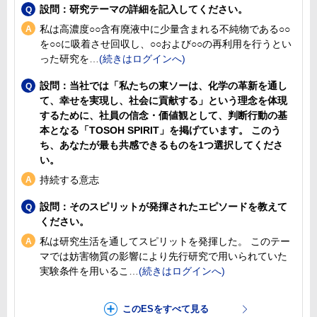
設問：研究テーマの詳細を記入してください。
私は高濃度○○含有廃液中に少量含まれる不純物である○○
を○○に吸着させ回収し、○○および○○の再利用を行うとい
った研究を
設問：当社では「私たちの東ソーは、化学の革新を通し
て、幸せを実現し、社会に貢献する」という理念を体現
するために、社員の信念・価値観として、判断行動の基
本となる「TOSOH SPIRIT」を掲げています。 このう
ち、あなたが最も共感できるものを1つ選択してくださ
い。
持続する意志
設問：そのスピリットが発揮されたエピソードを教えて
ください。
私は研究生活を通してスピリットを発揮した。 このテー
マでは妨害物質の影響により先行研究で用いられていた
実験条件を用いるこ