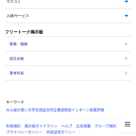
マスコミ
人材/サービス
フリートーク掲示板
業種・職種
就活全般
選考対策
キーワード
みん就の使い方
学生認証
合同企業説明会
インターン
授業評価
利用規約
掲示板ガイドライン
ヘルプ
広告掲載
グループ規約
プライバシーポリシー
外部送信ポリシー