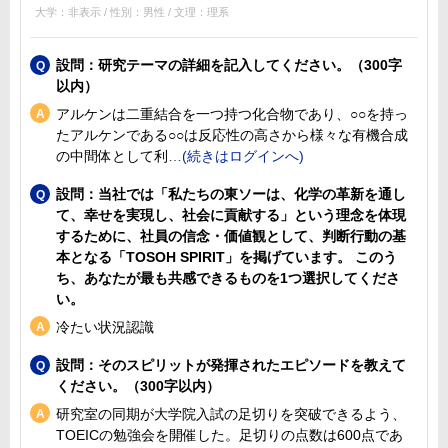
大学：非表示 / 性別：男性 / 文理：理系
設問：研究テーマの詳細を記入してください。（300字
以内）
アルケンは二重結合を一つ持つ化合物であり、○○を持っ
たアルケンである○○は反応性の高さから様々な有機合成
の中間体として利
設問：当社では「私たちの東ソーは、化学の革新を通し
て、幸せを実現し、社会に貢献する」という理念を体現
するために、社員の信念・価値観として、判断行動の基
本となる「TOSOH SPIRIT」を掲げています。 このう
ち、あなたが最も共感できるものを1つ選択してくださ
い。
冷たい状況認識
設問：そのスピリットが発揮されたエピソードを教えて
ください。（300字以内）
研究室の同期が大学院入試の足切りを突破できるよう、
TOEICの勉強会を開催した。足切りの点数は600点であ