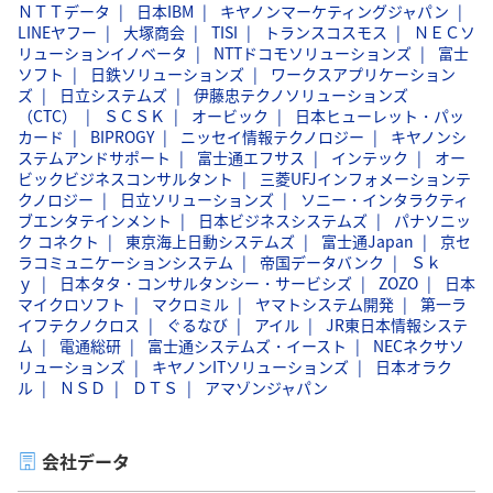
ＮＴＴデータ
日本IBM
キヤノンマーケティングジャパン
LINEヤフー
大塚商会
TISI
トランスコスモス
ＮＥＣソ
リューションイノベータ
NTTドコモソリューションズ
富士
ソフト
日鉄ソリューションズ
ワークスアプリケーション
ズ
日立システムズ
伊藤忠テクノソリューションズ
（CTC）
ＳＣＳＫ
オービック
日本ヒューレット・パッ
カード
BIPROGY
ニッセイ情報テクノロジー
キヤノンシ
ステムアンドサポート
富士通エフサス
インテック
オー
ビックビジネスコンサルタント
三菱UFJインフォメーションテ
クノロジー
日立ソリューションズ
ソニー・インタラクティ
ブエンタテインメント
日本ビジネスシステムズ
パナソニッ
ク コネクト
東京海上日動システムズ
富士通Japan
京セ
ラコミュニケーションシステム
帝国データバンク
Ｓｋ
ｙ
日本タタ・コンサルタンシー・サービシズ
ZOZO
日本
マイクロソフト
マクロミル
ヤマトシステム開発
第一ラ
イフテクノクロス
ぐるなび
アイル
JR東日本情報システ
ム
電通総研
富士通システムズ・イースト
NECネクサソ
リューションズ
キヤノンITソリューションズ
日本オラク
ル
ＮＳＤ
ＤＴＳ
アマゾンジャパン
会社データ