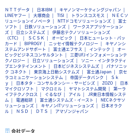
ＮＴＴデータ
日本IBM
キヤノンマーケティングジャパン
LINEヤフー
大塚商会
TISI
トランスコスモス
ＮＥＣソ
リューションイノベータ
NTTドコモソリューションズ
富士
ソフト
日鉄ソリューションズ
ワークスアプリケーション
ズ
日立システムズ
伊藤忠テクノソリューションズ
（CTC）
ＳＣＳＫ
オービック
日本ヒューレット・パッ
カード
BIPROGY
ニッセイ情報テクノロジー
キヤノンシ
ステムアンドサポート
富士通エフサス
インテック
オー
ビックビジネスコンサルタント
三菱UFJインフォメーションテ
クノロジー
日立ソリューションズ
ソニー・インタラクティ
ブエンタテインメント
日本ビジネスシステムズ
パナソニッ
ク コネクト
東京海上日動システムズ
富士通Japan
京セ
ラコミュニケーションシステム
帝国データバンク
Ｓｋ
ｙ
日本タタ・コンサルタンシー・サービシズ
ZOZO
日本
マイクロソフト
マクロミル
ヤマトシステム開発
第一ラ
イフテクノクロス
ぐるなび
アイル
JR東日本情報システ
ム
電通総研
富士通システムズ・イースト
NECネクサソ
リューションズ
キヤノンITソリューションズ
日本オラク
ル
ＮＳＤ
ＤＴＳ
アマゾンジャパン
会社データ