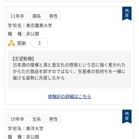
11年卒
理系
男性
学校名
：
東京農業大学
職種
：
非公開
感謝
1
【志望動機】
日本酒の復権と酒と食文化の啓発という志に強く惹かれた
からただ商品を卸すのではなく、生産者の気持ちを一緒に
届ける姿勢に共感したから
体験記の詳細はこちら
10年卒
文系
男性
学校名
：
東洋大学
職種
：
非公開