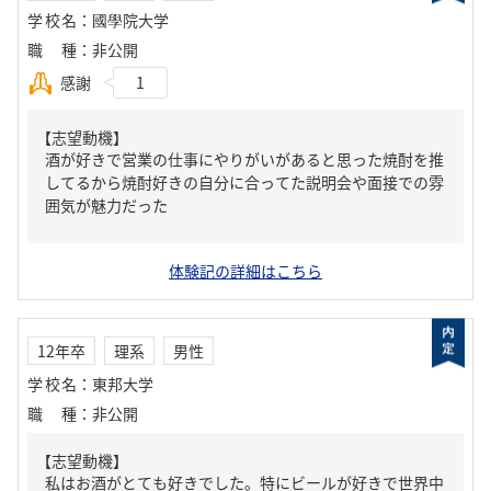
学校名
：
國學院大学
職種
：
非公開
感謝
1
【志望動機】
酒が好きで営業の仕事にやりがいがあると思った焼酎を推
してるから焼酎好きの自分に合ってた説明会や面接での雰
囲気が魅力だった
体験記の詳細はこちら
12年卒
理系
男性
学校名
：
東邦大学
職種
：
非公開
【志望動機】
私はお酒がとても好きでした。特にビールが好きで世界中