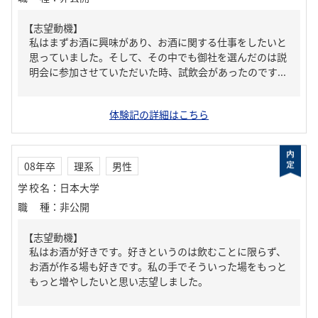
【志望動機】
私はまずお酒に興味があり、お酒に関する仕事をしたいと
思っていました。そして、その中でも御社を選んだのは説
明会に参加させていただいた時、試飲会があったのです...
体験記の詳細はこちら
08年卒
理系
男性
学校名
：
日本大学
職種
：
非公開
【志望動機】
私はお酒が好きです。好きというのは飲むことに限らず、
お酒が作る場も好きです。私の手でそういった場をもっと
もっと増やしたいと思い志望しました。