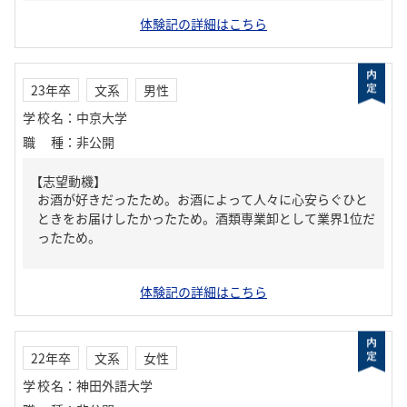
体験記の詳細はこちら
23年卒
文系
男性
学校名
：
中京大学
職種
：
非公開
【志望動機】
お酒が好きだったため。お酒によって人々に心安らぐひと
ときをお届けしたかったため。酒類専業卸として業界1位だ
ったため。
体験記の詳細はこちら
22年卒
文系
女性
学校名
：
神田外語大学