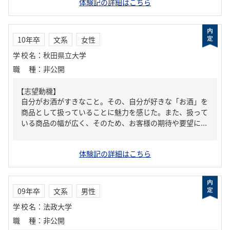
体験記の詳細はこちら
10年卒
文系
女性
学校名
：
秋田県立大学
職種
：
非公開
【志望動機】
自分がお酒がすきなこと。その、自分が好きな「お酒」を
商品として扱っていることに魅力を感じた。また、扱って
いる商品の幅が広く、そのため、お客様の期待や要望に...
体験記の詳細はこちら
09年卒
文系
男性
学校名
：
法政大学
職種
：
非公開