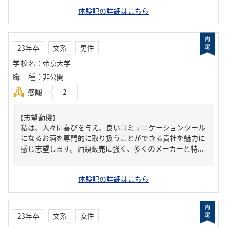
体験記の詳細はこちら
23年卒
文系
男性
学校名
：
帝京大学
職種
：
非公開
感謝
2
【志望動機】
私は、人々に喜びを与え、良いコミュニケーションツール
になるお酒を専門的に取り扱うことができる貴社を魅力に
感じ志望します。酒類販売に強く、多くのメーカーと特...
体験記の詳細はこちら
23年卒
文系
女性