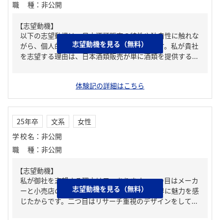
職種
：
非公開
【志望動機】
以下の志望動機は、日本酒類販売の特性や独自性に触れな
志望動機を見る（無料）
がら、個人的な経験や思いを反映した内容です。私が貴社
を志望する理由は、日本酒類販売が単に酒類を提供する...
体験記の詳細はこちら
25年卒
文系
女性
学校名
：
非公開
職種
：
非公開
【志望動機】
私が御社を志望する理由は二つあります。一つ目はメーカ
志望動機を見る（無料）
ーと小売店の中継地点として役に立つ卸売業界に魅力を感
じたからです。二つ目はリサーチ重視のデザインをして...