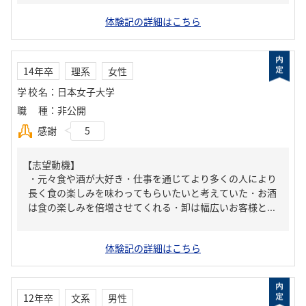
体験記の詳細はこちら
14年卒
理系
女性
学校名
：
日本女子大学
職種
：
非公開
感謝
5
【志望動機】
・元々食や酒が大好き・仕事を通じてより多くの人により
長く食の楽しみを味わってもらいたいと考えていた・お酒
は食の楽しみを倍増させてくれる・卸は幅広いお客様と...
体験記の詳細はこちら
12年卒
文系
男性