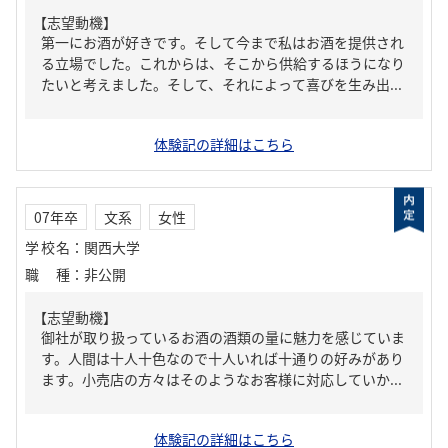
【志望動機】
第一にお酒が好きです。そして今まで私はお酒を提供され
る立場でした。これからは、そこから供給するほうになり
たいと考えました。そして、それによって喜びを生み出...
体験記の詳細はこちら
07年卒
文系
女性
学校名
：
関西大学
職種
：
非公開
【志望動機】
御社が取り扱っているお酒の酒類の量に魅力を感じていま
す。人間は十人十色なので十人いれば十通りの好みがあり
ます。小売店の方々はそのようなお客様に対応していか...
体験記の詳細はこちら