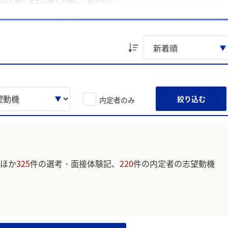
員の人柄と風土に強く共感し、惹かれた
る環境で、大きく自分を高めたいと考えた
ています。実際のユーザの投稿は下記の一覧からご確認ください。
絞り込む
内定者のみ
ほか
325
件の選考・面接体験記、
220
件の内定者の志望動機
。