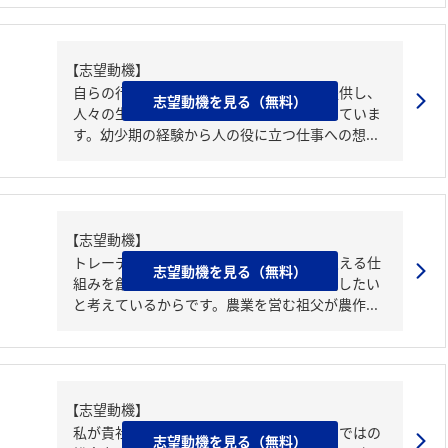
【志望動機】
自らの行動や思考を通じて新たな価値を提供し、
志望動機を見る（無料）
人々の生活や社会を支えていきたいと考えていま
す。幼少期の経験から人の役に立つ仕事への想...
【志望動機】
トレーディングを通じて暮らしの土台を支える仕
志望動機を見る（無料）
組みを創り、誰も取り残さない社会を実現したい
と考えているからです。農業を営む祖父が農作...
【志望動機】
私が貴社を志望する理由は、三菱商事ならではの
志望動機を見る（無料）