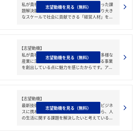
私が貴社を志望するのは、自身の研究で培った課
志望動機を見る（無料）
題解決能力とリーダーシップを活かし、より大き
なスケールで社会に貢献できる「経営人材」を...
【志望動機】
私が貴社を志望するのは、総合商社として多様な
志望動機を見る（無料）
産業に深く関わり、国や社会の根幹を支える事業
を創出している点に魅力を感じたからです。ア...
【志望動機】
最新技術を実装し社会変革を起こすようなビジネ
志望動機を見る（無料）
スに携わりたい。幼少期の海外での経験から、人
の生活に関する課題を解決したいと考えている...