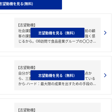
志望動機を見る(無料)
【志望動機】
社会課題への意識を強くもつと同時に目の前の顧
志望動機を見る（無料）
客の課題に対応しようとする誠実さを最も強く感
じるから。OB訪問で食品産業グループの〇〇さ...
【志望動機】
自分が生み出せる成果の最大化」という観点か
志望動機を見る（無料）
ら、三菱商事の規模の大きさに魅力を感じている
から-ハード：最大限の成果を出すための手段の...
【志望動機】