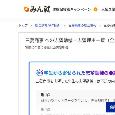
体験記投稿キャンペーン
人気企
トップ
総合商社/専門商社
三菱商事の就活情報
三菱商
Post
Ranking
PickUp
投稿する
ランキングを見る
注目の企業特集
三菱商事 への志望動機・志望理由一覧（全2
実際に企業に提出した志望動機
Vote
投票する
学生から寄せられた志望動機の要
動画で知ろう！業界・
三菱商事を志望した学生の志望動機には下記の内
理由1
資本力やネットワークを生かし、世界規模で社会
会
理由2