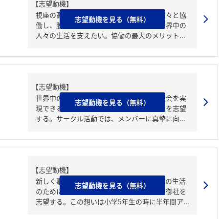
【志望動機】
視座の高さを活かして多様な視点を持つ人々と協
志望動機を見る（無料）
働し、脱炭素社会の実現に寄与しながら世界中の
人々の生活を支えたい。協働の最大のメリット...
【志望動機】
世界中の人々の生活を支え、持続可能な社会を実
志望動機を見る（無料）
現できるビジネスに携わりたいため、貴社を志望
する。サークル活動では、メンバーに真摯に向...
【志望動機】
新しく事業を創り、雇用を生み出して人々の生活
志望動機を見る（無料）
のためになる仕事をしたいという想いから御社を
志望する。この想いは小学5年生の時に半年間ア...