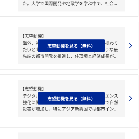
た。大学で国際開発や地政学を学ぶ中で、社会...
【志望動機】
海外、特に発展途上国での都市開発事業に携わり
志望動機を見る（無料）
たいと考えています。特に、BSD Cityのような最
先端の都市開発を推進し、住環境と経済成長が...
【志望動機】
デジタル技術を活かした防災・都市レジリエンス
志望動機を見る（無料）
強化に関心がある。近年、気候変動の影響で自然
災害が増加し、特にアジア新興国では都市イン...