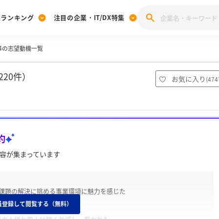
業ランキング
注目の企業・IT/DX特集
事の志望動機一覧
注目の企業特集
みんなのIT業界新卒就職人気企業ランキング
みんな
[27卒] 本選考体験記投稿キャンペーン
28卒 注目企業特集
27卒 注目企業特集
みんなのDX企業就職ブランド調査
20件）
お気に入り
(
474
注目のIT・DX企業特集
28卒 IT・DX企業特集
27卒 IT・DX企業特集
28卒
みんなのIT業界新卒就職人気企業ランキング
みんな
約
企業研究
容が集まっています
課題の解決に挑める事業環境に魅力を感じた
員登録して閲覧する（無料）