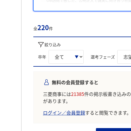
OB訪問で感じた、公明正大で誠実に向き合う社
理由3
多様な事業経験を通じて経営人材として成長でき
220
全
件
学生の声を就職活動の参考にしましょう。
※AIを使用し、過去3年間のユーザー投稿を要約し
絞り込み
卒年
選考フェーズ
無料の会員登録すると
三菱商事には
21385
件の掲示板書き込みの
があります。
ログイン／会員登録
すると閲覧できます