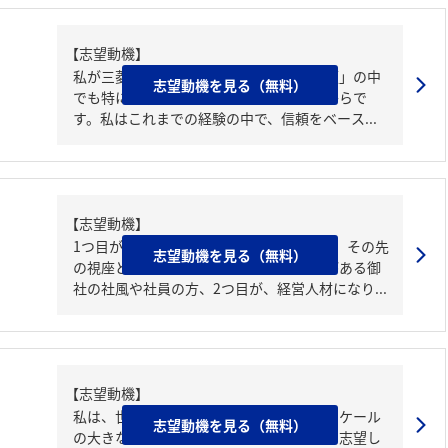
【志望動機】
私が三菱商事を志望する理由は、「三綱領」の中
志望動機を見る（無料）
でも特に公明正大の精神に深く共感したからで
す。私はこれまでの経験の中で、信頼をベース...
【志望動機】
1つ目が大前提として利益を追い求めるが、その先
志望動機を見る（無料）
の視座として「誰かの為に」という想いがある御
社の社風や社員の方、2つ目が、経営人材になり...
【志望動機】
私は、世界中の暮らしを根底から支えるスケール
志望動機を見る（無料）
の大きな事業に携わりたいと考え、貴社を志望し