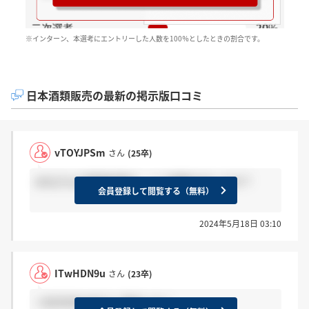
※インターン、本選考にエントリーした人数を100％としたときの割合です。
日本酒類販売の最新の掲示版口コミ
vTOYJPSm
さん
(25卒)
みなさんの面接結果は、いつ頃届きましたか？
会員登録して閲覧する（無料）
2024年5月18日 03:10
ITwHDN9u
さん
(23卒)
＞BUhSPnoBさん 来ました！