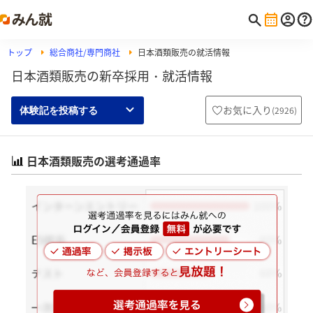
トップ
総合商社/専門商社
日本酒類販売の就活情報
日本酒類販売の新卒採用・就活情報
お気に入り
(
2926
)
体験記を投稿する
日本酒類販売の選考通過率