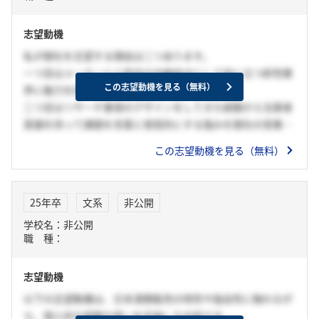
志望動機
私が御社を志望する理由は二つあります。
一つ目はメーカーと小売店の中継地点として役に立つ卸売業
この志望動機を見る（無料）
界に魅力を感じたからです。
二つ目はリサーチ重視のデザインをしてきた経験から当事者
意識を持って課題を言葉と視覚的にする強みを御社の営業の
仕事で必ず活かし貢献できると考えたからです。
この志望動機を見る（無料）
25年卒
文系
非公開
学校名：非公開
職 種：
志望動機
以下の志望動機は、日本酒類販売の特性や独自性に触れなが
ら、個人的な経験や思いを反映した内容です。