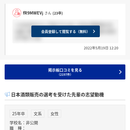
fR9MWEVj
さん
(23卒)
＞nV0zlYkOさん 不安ですよね！左右の面接官の方
は度々笑顔で反応してくださいましたが 社長の反応
会員登録して閲覧する（無料）
が不安です笑
2022年5月19日 12:20
掲示板口コミを見る
（2197件）
日本酒類販売の選考を受けた先輩の志望動機
25年卒
文系
女性
学校名：非公開
職 種：