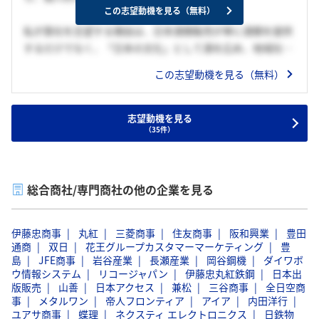
この志望動機を見る（無料）
私が貴社を志望する理由は、日本酒類販売が単に酒類を提供
するだけでなく、「日本の文化」として酒を広め、地域社会
とのつながりを大切にしている点に共感したからです。大学
この志望動機を見る（無料）
時代、地域の酒蔵を巡り各地の風土に根ざした味わいの違い
に感銘を受け、日本酒の奥深さに惹かれました。特に、地元
で生産される酒が地域の文化と結びつき、地元の人々から愛
志望動機を見る
（35件）
されている様子を見たことが私の原点となっています。貴社
は流通を通じて全国の酒を取り扱い、地域の魅力を国内外に
発信する重要な役割を果たしていると感じます。私は、自ら
が体験した日本酒の魅力や各地の酒文化をより多くの人に伝
総合商社/専門商社の他の企業を見る
えるために尽力し、日本の酒文化を未来に繋げていく一員と
して貢献したいと考えています。
伊藤忠商事
丸紅
三菱商事
住友商事
阪和興業
豊田
通商
双日
花王グループカスタマーマーケティング
豊
この志望動機は、自分の体験と貴社の社会的役割を繋げ、志
島
JFE商事
岩谷産業
長瀬産業
岡谷鋼機
ダイワボ
望者ならではの視点で「日本酒の魅力を伝えたい」という強
ウ情報システム
リコージャパン
伊藤忠丸紅鉄鋼
日本出
版販売
い意欲を表現しています。
山善
日本アクセス
兼松
三谷商事
全日空商
事
メタルワン
帝人フロンティア
アイア
内田洋行
ユアサ商事
蝶理
ネクスティ エレクトロニクス
日鉄物