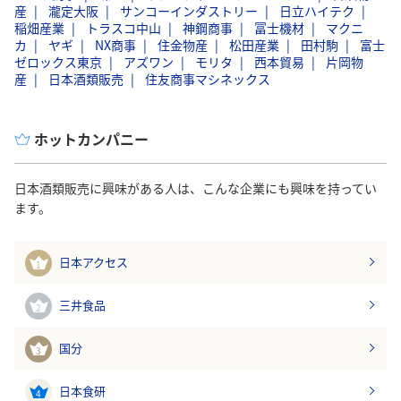
産
瀧定大阪
サンコーインダストリー
日立ハイテク
稲畑産業
トラスコ中山
神鋼商事
冨士機材
マクニ
カ
ヤギ
NX商事
住金物産
松田産業
田村駒
富士
ゼロックス東京
アズワン
モリタ
西本貿易
片岡物
産
日本酒類販売
住友商事マシネックス
ホットカンパニー
日本酒類販売に興味がある人は、こんな企業にも興味を持ってい
ます。
日本アクセス
1
三井食品
2
国分
3
日本食研
4