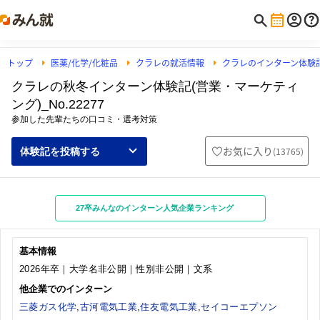
トップ
医薬/化学/化粧品
クラレの就活情報
クラレのインターン体験
クラレの秋冬インターン体験記(営業・マーケティ
ング)_No.22277
参加した先輩たちの口コミ・選考対策
お気に入り
(
13765
)
体験記を投稿する
27卒みんなのインターン人気企業ランキング
基本情報
2026年卒｜大学名非公開｜性別非公開｜文系
他企業でのインターン
三菱ガス化学
,
古河電気工業
,
住友電気工業
,
セイコーエプソン