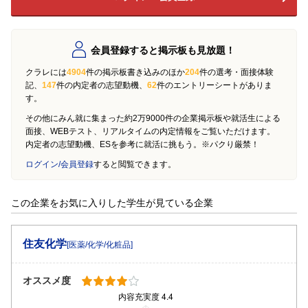
会員登録すると掲示板も見放題！
クラレには
4904
件の掲示板書き込みのほか
204
件の選考・面接体験
記、
147
件の内定者の志望動機、
62
件のエントリーシートがありま
す。
その他にみん就に集まった約2万9000件の企業掲示板や就活生による
面接、WEBテスト、リアルタイムの内定情報をご覧いただけます。
内定者の志望動機、ESを参考に就活に挑もう。※パクり厳禁！
ログイン/会員登録
すると閲覧できます。
この企業をお気に入りした学生が見ている企業
住友化学
[医薬/化学/化粧品]
オススメ度