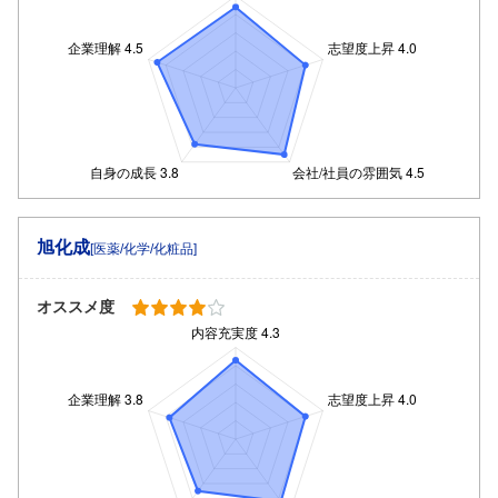
旭化成
[医薬/化学/化粧品]
オススメ度