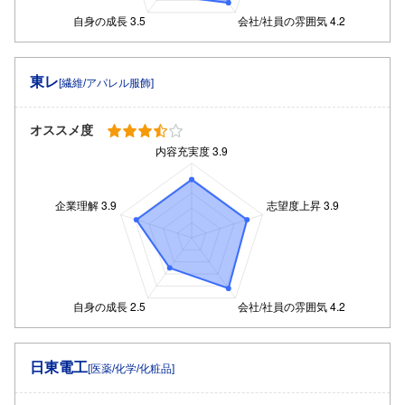
東レ
[繊維/アパレル服飾]
オススメ度
日東電工
[医薬/化学/化粧品]