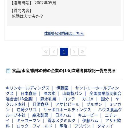
【質問内容】
転勤は大丈夫か？
体験記の詳細はこちら
1
食品/水産/農林の他の企業の[1-5]次選考体験記一覧を見る
キリンホールディングス
伊藤園
サントリーホールディン
グス
日本食研
味の素
山崎製パン
全国農業協同組合
連合会[JA全農]
森永乳業
ロッテ
カゴメ
国分
ヤ
クルト本社
日清食品
アサヒビール
ブルボン
ミツカ
ン
江崎グリコ
サッポロホールディングス
ハウス食品グ
ループ本社
森永製菓
日本ハム
キユーピー
ニチレ
イ
キッコーマン
雪印メグミルク
伊藤ハム
アサヒ飲
料
ロック・フィールド
明治
フジパン
タマノイ