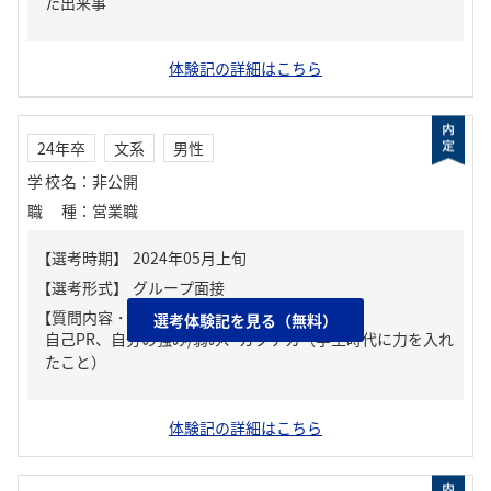
た出来事
体験記の詳細はこちら
24年卒
文系
男性
学校名
：
非公開
職種
：
営業職
【質問内容・課題】
選考体験記を見る（無料）
自己PR、自分の強み/弱み、ガクチカ（学生時代に力を入れ
たこと）
体験記の詳細はこちら