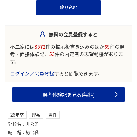
絞り込む
無料の会員登録すると
不二家には
3572
件の掲示板書き込みのほか
69
件の選
考・面接体験記、
53
件の内定者の志望動機がありま
す。
ログイン／会員登録
すると閲覧できます。
選考体験記を見る(無料)
26年卒
理系
男性
学校名
：
非公開
職種
：
総合職