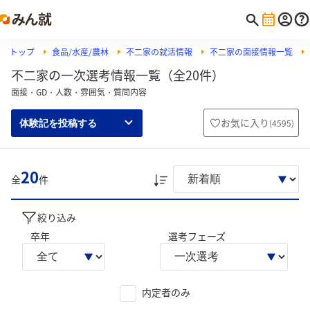
トップ
食品/水産/農林
不二家の就活情報
不二家の面接情報一覧
不二家の一次選考情報一覧（全20件）
面接・GD・人数・雰囲気・質問内容
お気に入り
(
4595
)
体験記を投稿する
20
全
件
絞り込み
卒年
選考フェーズ
内定者のみ