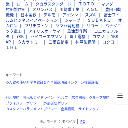
業
ローム
タカラスタンダード
ＴＯＴＯ
マツダ
村田製作所
オリンパス
川崎重工業
ＡＧＣ
豊田自動
織機
日本製鉄
テルモ
アイシン
スズキ
富士フイ
ルムビジネスイノベーション
シャープ
ＳＵＢＡＲＵ
オ
ムロン
ブリヂストン
ヤマハ発動機
リコー
パナソニ
ック電工
アイリスオーヤマ
島津製作所
コニカミノル
タ
YKK
セイコーエプソン
富士電機
コマツ
YKK
AP
タカラトミー
三菱自動車
神戸製鋼所
コクヨ
ＩＨＩ
キーワード
みん就の使い方
学生認証
合同企業説明会
インターン
授業評価
利用規約
掲示板ガイドライン
ヘルプ
広告掲載
グループ規約
プライバシーポリシー
外部送信ポリシー
カスタマーハラスメントポリシー
企業情報
サイトマップ
表示モード
モバイル
PC