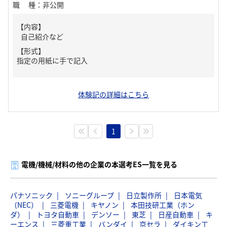
職種
：
非公開
【内容】
自己紹介など
【形式】
指定の用紙に手で記入
体験記の詳細はこちら
1
電機/機械/材料の他の企業の本選考ES一覧を見る
パナソニック
ソニーグループ
日立製作所
日本電気
（NEC）
三菱電機
キヤノン
本田技研工業（ホン
ダ）
トヨタ自動車
デンソー
東芝
日産自動車
キ
ーエンス
三菱重工業
バンダイ
京セラ
ダイキン工