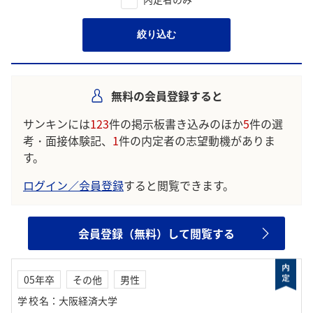
絞り込む
無料の会員登録すると
サンキンには
123
件の掲示板書き込みのほか
5
件の選
考・面接体験記、
1
件の内定者の志望動機がありま
す。
ログイン／会員登録
すると閲覧できます。
会員登録（無料）して閲覧する
05年卒
その他
男性
学校名
：
大阪経済大学