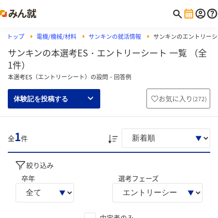
トップ
電機/機械/材料
サンキンの就活情報
サンキンのエントリーシ
サンキンの本選考ES・エントリーシート 一覧 （全
1件）
本選考ES（エントリーシート）の設問・回答例
お気に入り
(
272
)
体験記を投稿する
1
全
件
絞り込み
卒年
選考フェーズ
内定者のみ