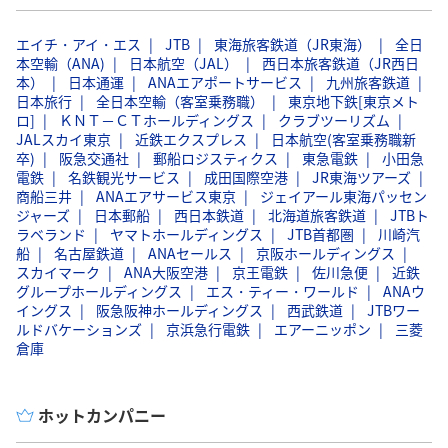
エイチ・アイ・エス
JTB
東海旅客鉄道（JR東海）
全日
本空輸（ANA)
日本航空（JAL）
西日本旅客鉄道（JR西日
本）
日本通運
ANAエアポートサービス
九州旅客鉄道
日本旅行
全日本空輸（客室乗務職）
東京地下鉄[東京メト
ロ]
ＫＮＴ－ＣＴホールディングス
クラブツーリズム
JALスカイ東京
近鉄エクスプレス
日本航空(客室乗務職新
卒)
阪急交通社
郵船ロジスティクス
東急電鉄
小田急
電鉄
名鉄観光サービス
成田国際空港
JR東海ツアーズ
商船三井
ANAエアサービス東京
ジェイアール東海パッセン
ジャーズ
日本郵船
西日本鉄道
北海道旅客鉄道
JTBト
ラベランド
ヤマトホールディングス
JTB首都圏
川崎汽
船
名古屋鉄道
ANAセールス
京阪ホールディングス
スカイマーク
ANA大阪空港
京王電鉄
佐川急便
近鉄
グループホールディングス
エス・ティー・ワールド
ANAウ
イングス
阪急阪神ホールディングス
西武鉄道
JTBワー
ルドバケーションズ
京浜急行電鉄
エアーニッポン
三菱
倉庫
ホットカンパニー