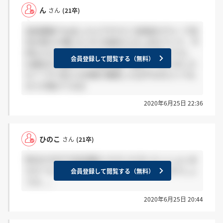
ん
さん
(21卒)
追加募集でes出したんですけど 以前他のグループ会
社を受けた際にも ゼミ内容を入力し忘れていて、今
回も入力し忘れてたのですが(それでも通ってた)、
会員登録して閲覧する（無料）
es提出する際にゼミ内容を書く項目ってありました
か？？汗 2社とも何度も確認したはずなのにいつも
ゼミが抜けてる泣
2020年6月25日 22:36
ひのこ
さん
(21卒)
昨日か今日で内定通知いただいた方いらっしゃいま
すか？もう内定者の方には連絡し終わったのでしょ
会員登録して閲覧する（無料）
うか。。
2020年6月25日 20:44