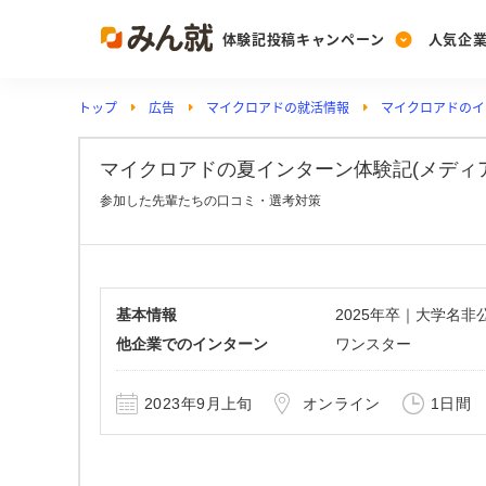
体験記投稿キャンペーン
人気企
トップ
広告
マイクロアドの就活情報
マイクロアドのイ
Post
Ranking
PickUp
投稿する
ランキングを見る
注目の企業特集
マイクロアドの夏インターン体験記(メディアコン
参加した先輩たちの口コミ・選考対策
Vote
投票する
動画で知ろう！業界・
基本情報
2025年卒｜大学名
他企業でのインターン
ワンスター
2023年9月上旬
オンライン
1日間