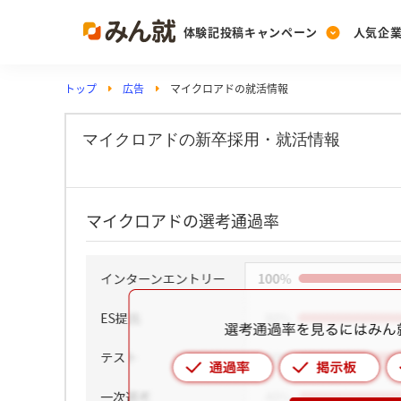
体験記投稿キャンペーン
人気企
トップ
広告
マイクロアドの就活情報
Post
Ranking
PickUp
投稿する
ランキングを見る
注目の企業特集
マイクロアドの新卒採用・就活情報
Vote
マイクロアドの選考通過率
投票する
動画で知ろう！業界・