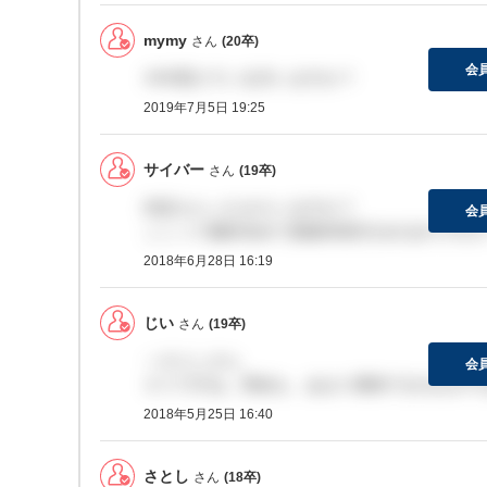
mymy
さん
(20卒)
会
今年受けている方いますか？
2019年7月5日 19:25
サイバー
さん
(19卒)
内定もらったかたいますか？
会
ここって最終含めて面接何回行われるのですか
2018年6月28日 16:19
じい
さん
(19卒)
＞さとしさん
会
そうですね。昇給も、あまり期待できるもので
2018年5月25日 16:40
さとし
さん
(18卒)