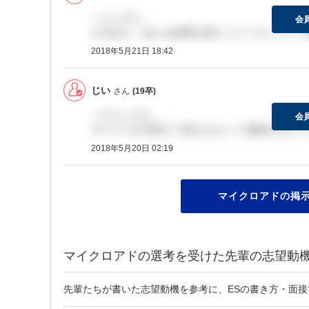
＞じいさん
会
なるほど。あとは結果を残してインセンティブ
2018年5月21日 18:42
じい
さん
(19卒)
＞さとしさん
会
ボーナスが月割りで貰えるという感覚が正しい
2018年5月20日 02:19
マイクロアドの掲示
マイクロアドの選考を受けた先輩の志望動
先輩たちが書いた志望動機を参考に、ESの書き方・面