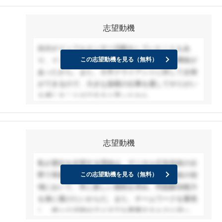
志望動機
自分がインフルエンサー活動をしていたこともあ
り、インフルエンサーを活用した広告事業に興味が
この志望動機を見る（無料）
あったから。また、大手クライアントに対して企画
ができるので、大きな規模の仕事を通してやりがい
を感じることができると思ったから。
志望動機
私が貴社を志望する理由は、デジタル広告技術の分
野で革新的な取り組みを行っており、広告技術の領
この志望動機を見る（無料）
域において、常に新しい挑戦を求め、問題解決能力
を身に着けたいからだ。また、チームワークを重視
し、個々の才能やアイデアを尊重するものと伺って