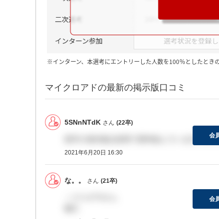
※インターン、本選考にエントリーした人数を100％としたとき
マイクロアドの最新の掲示版口コミ
5SNnNTdK
さん
(22卒)
会
新卒の海外拠点採用で選考進んでいる方います
2021年6月20日 16:30
な。。
さん
(21卒)
＞マスオTVさん
会
嘘乙