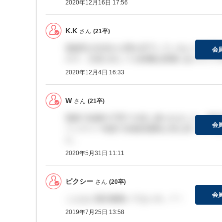
2020年12月16日 17:56
K.K
さん
(21卒)
面接官が社内の人間を見下しているような発言
会
ので、正直入社しても軋轢は普通にありそうで
2020年12月4日 16:33
W
さん
(21卒)
面接で結婚や子育ての話し振られました。海外
会
ベンチャー気質で比較的柔軟な考え持っている
た。
2020年5月31日 11:11
ピクシー
さん
(20卒)
会
こんなに掲示板動いてないの…？！
2019年7月25日 13:58