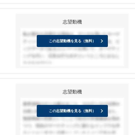
おり、それが私のキャリア目標と合致している。
志望動機
私が貴社を志望する理由は、データを用いたターゲ
ティングというものに興味を持ったからである。ビ
この志望動機を見る（無料）
ックデータであるユニバースを用いて、ターゲティ
ングを行い、広告を打ち出すというところにおもし
ろさをおぼえた。
志望動機
業界屈指のデータ量をほこり、そのデータの活用や
分析に関してとても魅力に感じたからです。また、
この志望動機を見る（無料）
無形商材の営業ということで自分の市場価値を高め
つつ、現在のマーケティングに新たなインフラを作
るとともに本当に必要としている人々に広告を届け