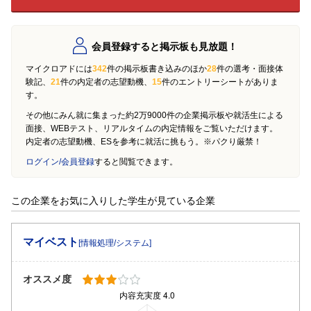
会員登録すると掲示板も見放題！
マイクロアドには
342
件の掲示板書き込みのほか
28
件の選考・面接体
験記、
21
件の内定者の志望動機、
15
件のエントリーシートがありま
す。
その他にみん就に集まった約2万9000件の企業掲示板や就活生による
面接、WEBテスト、リアルタイムの内定情報をご覧いただけます。
内定者の志望動機、ESを参考に就活に挑もう。※パクり厳禁！
ログイン/会員登録
すると閲覧できます。
この企業をお気に入りした学生が見ている企業
マイベスト
[情報処理/システム]
オススメ度